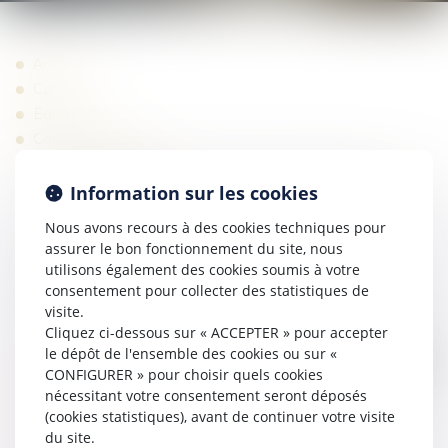
Accueil
Cabinet
Équipe
Compétences
Droit immobilier
Droit de la Construction - Dommage Ouvrage -
Information sur les cookies
Responsabilité Décennale
Nous avons recours à des cookies techniques pour
Droit de la Copropriété
assurer le bon fonctionnement du site, nous
Baux d'Habitation
utilisons également des cookies soumis à votre
Baux Commerciaux
consentement pour collecter des statistiques de
Servitude
visite.
Bornage
Cliquez ci-dessous sur « ACCEPTER » pour accepter
le dépôt de l'ensemble des cookies ou sur «
Trouble anormal de voisinage
CONFIGURER » pour choisir quels cookies
Responsabilité Civile, Droit des Assurances
nécessitant votre consentement seront déposés
Avocat pour Agent Immobilier
(cookies statistiques), avant de continuer votre visite
Avocat pour Syndic de Copropriété
du site.