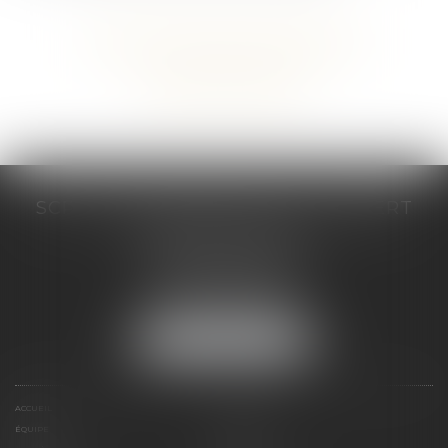
Voir tous les domaines d'intervention
Contacter un expert
SCP COSTE DAUDÉ VALLET LAMBERT
230 Place Jacques Mirouze
Espace Pitot - Bât E
34000 MONTPELLIER
Tél :
04 67 04 89 89
Fax : 04 67 04 12 71
NOUS LOCALISER
ACCUEIL
CABINET
ÉQUIPE
COMPÉTENCES