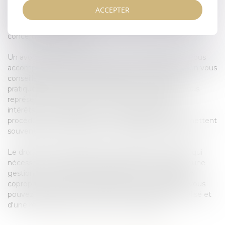
copropriétaires en fonction de leur quote-part. Il est
ACCEPTER
essentiel de bien comprendre les modalités de répartition
des charges et de participer activement aux décisions
concernant les travaux.
Un avocat spécialisé en droit de la copropriété peut vous
accompagner dans la gestion de votre copropriété, en vous
conseillant sur les obligations légales et les bonnes
pratiques à adopter. En cas de litige, l'avocat peut vous
représenter devant les tribunaux pour défendre vos
intérêts. Il peut également vous assister dans les
procédures de médiation ou de conciliation, qui permettent
souvent de trouver une solution amiable aux conflits.
Le droit de la copropriété est un domaine complexe qui
nécessite une expertise juridique solide pour assurer une
gestion harmonieuse et équitable des immeubles en
copropriété. En faisant appel à un avocat spécialisé, vous
pouvez bénéficier d'un accompagnement personnalisé et
d'une représentation efficace en cas de litige.