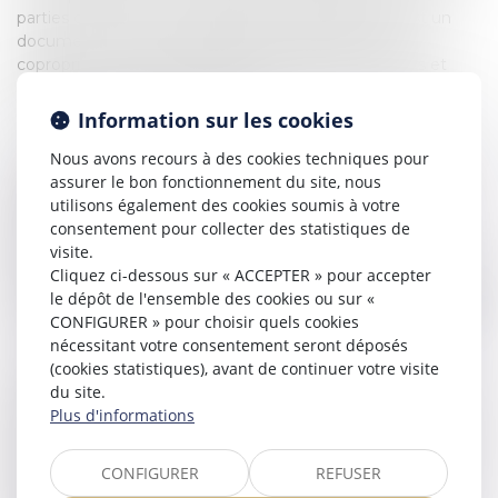
parties communes. Le règlement de copropriété est un
document essentiel qui définit les règles de vie en
copropriété. Il précise la répartition des lots, les droits et
obligations des copropriétaires, ainsi que les modalités de
gestion des parties communes.
Information sur les cookies
Le syndic de copropriété est un professionnel chargé de la
Nous avons recours à des cookies techniques pour
gestion administrative, financière et technique de la
assurer le bon fonctionnement du site, nous
copropriété. Il est élu par l'assemblée générale des
utilisons également des cookies soumis à votre
copropriétaires et a pour mission de veiller au bon
consentement pour collecter des statistiques de
fonctionnement de l'immeuble. L'assemblée générale des
visite.
copropriétaires est l'organe souverain de la copropriété. Elle
Cliquez ci-dessous sur « ACCEPTER » pour accepter
se réunit au moins une fois par an pour prendre les
le dépôt de l'ensemble des cookies ou sur «
décisions importantes concernant la gestion de l'immeuble.
CONFIGURER » pour choisir quels cookies
nécessitant votre consentement seront déposés
Les conflits entre copropriétaires sont fréquents et
(cookies statistiques), avant de continuer votre visite
peuvent porter sur diverses questions, telles que l'utilisation
du site.
des parties communes, les nuisances sonores, les
Plus d'informations
problèmes de voisinage ou les désaccords sur la gestion de
l'immeuble. Les charges de copropriété, qui couvrent les
CONFIGURER
REFUSER
dépenses courantes et les travaux, sont réparties entre les