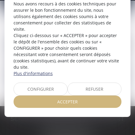
ACTUALITÉS
Nous avons recours à des cookies techniques pour
assurer le bon fonctionnement du site, nous
utilisons également des cookies soumis à votre
consentement pour collecter des statistiques de
visite.
Cliquez ci-dessous sur « ACCEPTER » pour accepter
le dépôt de l'ensemble des cookies ou sur «
ACTUALITÉS DU CABINET
CONFIGURER » pour choisir quels cookies
nécessitant votre consentement seront déposés
(cookies statistiques), avant de continuer votre visite
du site.
Plus d'informations
ACTUALITÉS JURIDIQUES
CONFIGURER
REFUSER
ACCEPTER
SCP COSTE DAUDÉ VALLET LAMBERT
230 Place Jacques Mirouze
Espace Pitot - Bât E