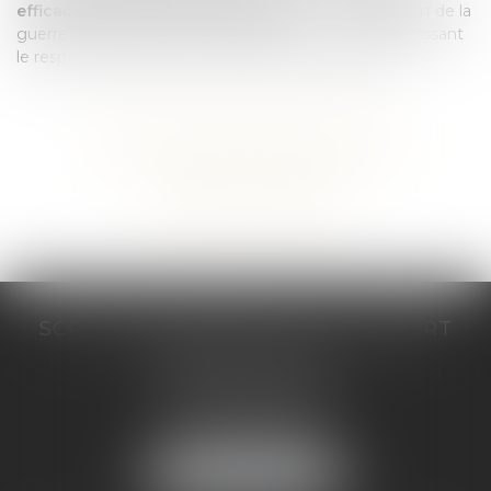
efficacement les charges impayées
— véritable nerf de la
guerre de la gestion de l’immeuble — tout en garantissant
le respect scrupuleux des procédures d'exécution.
Voir tous les domaines d'intervention
Contacter un expert
SCP COSTE DAUDÉ VALLET LAMBERT
230 Place Jacques Mirouze
Espace Pitot - Bât E
34000 MONTPELLIER
Tél :
04 67 04 89 89
Fax : 04 67 04 12 71
NOUS LOCALISER