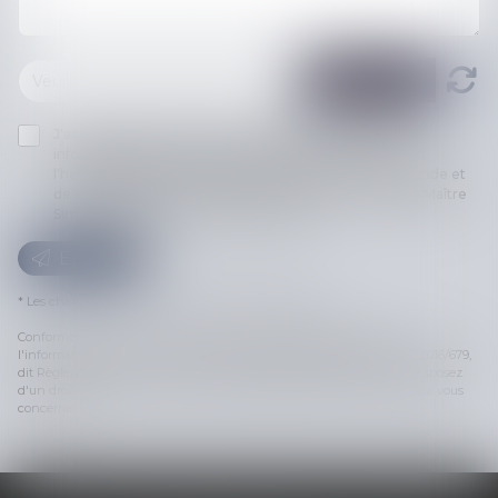
J'accepte que les informations saisies soient traitées
informatiquement par COSTE DAUDÉ VALLET (SCP) et
l'hébergeur du présent site dans le cadre de ma demande et
de la relation avec COSTE DAUDÉ VALLET (SCP) et/ou Maître
Simon LAMBERT qui peut en découler.
Envoyer
* Les champs suivis d'un astérisque sont obligatoires.
Conformément à la loi n°78-17 du 6 janvier 1978 modifiée relative à
l'informatique, aux fichiers et aux libertés, et au règlement européen 2016/679,
dit Règlement Général sur la Protection des Données (RGPD), vous disposez
d'un droit d'accès, de rectification, de suppression des informations qui vous
concernent.