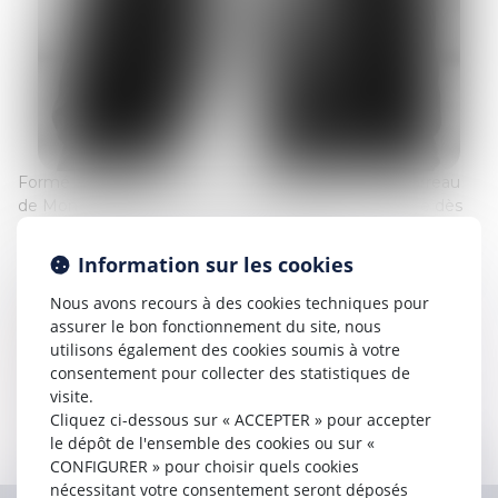
Formé à l’université de droit de TOURS, inscrit au barreau
de Montpellier depuis 2013, Simon LAMBERT intègre dès
sa prestation de serment la SCP COSTE.
Information sur les cookies
Associé en 2020, il consacre majoritairement son activité
aux domaines suivants :
Nous avons recours à des cookies techniques pour
Droit de la construction
assurer le bon fonctionnement du site, nous
utilisons également des cookies soumis à votre
Droit des assurances
consentement pour collecter des statistiques de
Contentieux de la sécurité sociale (faute inexcusable,
visite.
maladie professionnelle)
Cliquez ci-dessous sur « ACCEPTER » pour accepter
Responsabilité civile professionnelle
le dépôt de l'ensemble des cookies ou sur «
Droit de la santé, liquidation du préjudice corporel
CONFIGURER » pour choisir quels cookies
nécessitant votre consentement seront déposés