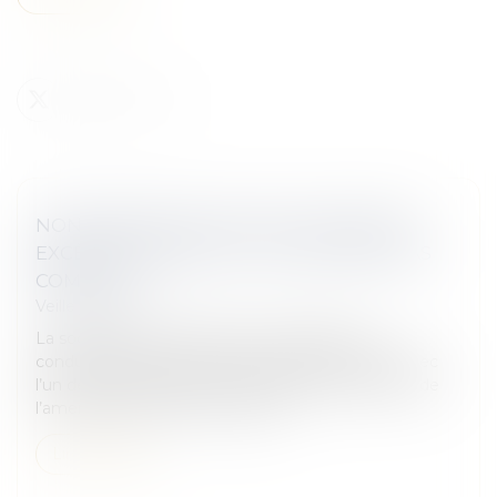
NON-DÉNONCIATION D’UN SALARIÉ EN
EXCÈS DE VITESSE : ET SI LE PV N’EST PAS
COMPLET ?
Veille juridique
La société qui s’est abstenue de désigner le
conducteur ayant commis un excès de vitesse avec
l’un de ses véhicules peut échapper au paiement de
l’amende encourue à ce titre lor...
Lire la suite