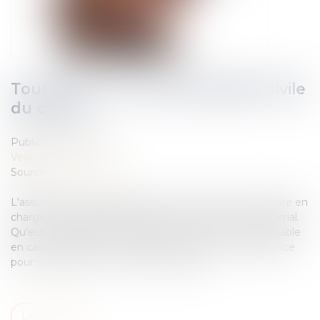
Tout savoir sur la responsabilité civile
du chien
Publié le :
28/12/2021
Veille juridique
Source :
www.lefigaro.fr
L'assurance responsabilité civile vous permet de prendre en
charge la réparation du dommage causé par votre animal.
Qu'est-ce que la responsabilité civile ? Qui est responsable
en cas de problème ? Comment souscrire une assurance
pour votre chien ? Toutes nos réponses.
Lire la suite