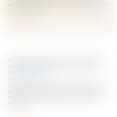
par votre animal. Qu'est-ce que la responsabilité civile ?
Qui est responsable...
Lire la suite
PROPOSITION DE LOI VISANT À FACILITER
LE CHANGEMENT DE NOM DES ENFANTS
APRÈS UN DIVORCE
Veille juridique
Faciliter le changement de nom de l’enfant à la suite
d’un divorce. Tel est l’objectif de la proposition de loi
déposée à l’Assemblée nationale le 12 octobre 2021.
Ainsi, l’un d...
Lire la suite