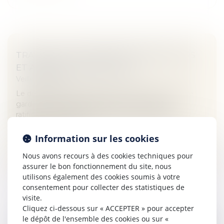
TRAVAUX EN COPROPRIÉTÉ IRRÉGULIERS
ET ABSENCE D'ÉQUIVOQUE
Veille juridique
Le député Philippe Dallier attire l’attention de M. le
garde des sceaux, ministre de la Justice, sur la
ratification implicite de travaux en copropriété
irréguliers. En effet, L...
Information sur les cookies
Lire la suite
Nous avons recours à des cookies techniques pour
assurer le bon fonctionnement du site, nous
utilisons également des cookies soumis à votre
consentement pour collecter des statistiques de
visite.
Cliquez ci-dessous sur « ACCEPTER » pour accepter
le dépôt de l'ensemble des cookies ou sur «
QUELLES MESURES CONTRE LA