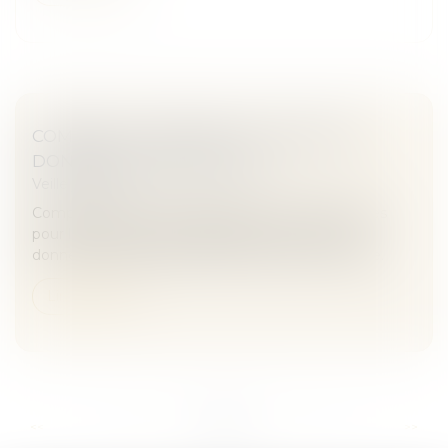
COMMENT S’OPPOSER À L’USAGE DES
DONNÉES PERSONNELLES?
Veille juridique
Comprendre le droit d’opposition et les démarches
pour le faire valoir, afin de garder la main sur vos
données personnelles selon le but de leur collecte.
Lire la suite
...
...
<<
<
39
40
41
42
43
44
45
>
>>