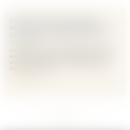
SI VOUS PARTAGEZ VOTRE ACCÈS À
INTERNET, VOUS ÊTES RESPONSABLE DE
TOUT PIRATAGE, CONFIRME LA CJUE
Veille juridique
La Cour de justice de l'Union européenne a rendu un
arrêt qui met en avant la responsabilité du titulaire
d'une connexion Internet en cas de piratage. Une
situation que la Franc...
Lire la suite
...
...
<<
<
207
208
209
210
211
212
213
>
>>