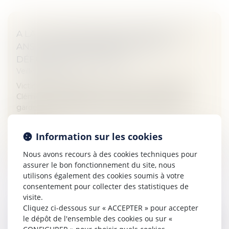
A LA UNE | DÉCÉDÉ BRUTALEMENT À 26
ANS : UNE FAMILLE DÉNONCE UNE
DÉFAILLANCE MÉDICALE
Veille juridique
Victime d’un malaise avec perte de connaissance,
Clément Roland-Piègue consulte le médecin de
garde. Le lendemain, il est retrouvé mort à son
domicile ...
Information sur les cookies
Lire la suite
Nous avons recours à des cookies techniques pour
assurer le bon fonctionnement du site, nous
utilisons également des cookies soumis à votre
consentement pour collecter des statistiques de
visite.
Cliquez ci-dessous sur « ACCEPTER » pour accepter
PROUVER UNE VIE EN CONCUBINAGE EST
le dépôt de l'ensemble des cookies ou sur «
DIFFICILE