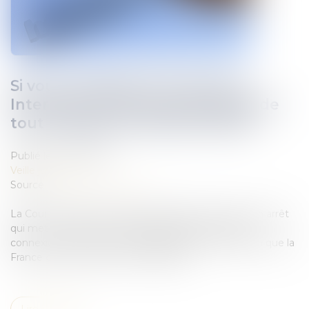
Si vous partagez votre accès à
Internet, vous êtes responsable de
tout piratage, confirme la CJUE
Publié le :
23/10/2018
Veille juridique
Source :
www.numerama.com
La Cour de justice de l'Union européenne a rendu un arrêt
qui met en avant la responsabilité du titulaire d'une
connexion Internet en cas de piratage. Une situation que la
France connaît à travers la loi Hadopi...
Lire la suite