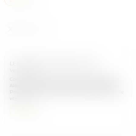
LE CONTRAT DE CONSTRUCTION
Veille juridique
Construire sa maison est souvent le projet d'une vie.
Alors il ne faut pas le rater, car l'enjeu est important.
Pour éviter que ce qui doit être une belle aventure ne
vire au ca...
Lire la suite