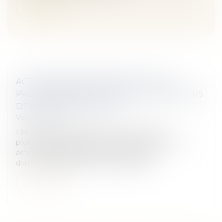
Lire la suite
ACTION EN RESPONSABILITÉ CIVILE
PROFESSIONNELLE CONTRE LES HÉRITIERS
DE L’ASSOCIÉ D’UNE SCP
Veille juridique
Les héritiers de l’associé d’une société civile
professionnelle (SCP) ne peuvent échapper à une
action en responsabilité civile pour le fait
dommageable de leur auteur kinésithé...
Lire la suite