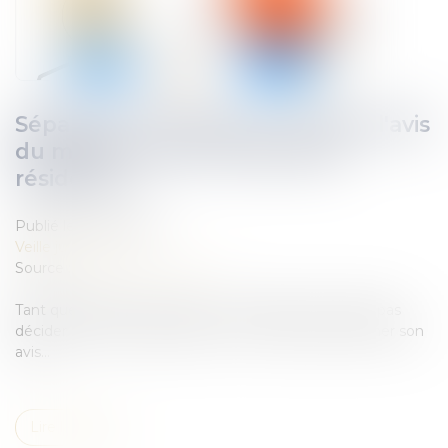
Séparation : prendre en compte l'avis
du mineur pour le choix de la
résidence
Publié le :
12/02/2019
Veille juridique
Source :
www.service-public.fr
Tant que l'enfant est mineur (- de 18 ans), il ne peut pas
décider seul chez quel parent il vit. Mais, il peut donner son
avis...
Lire la suite