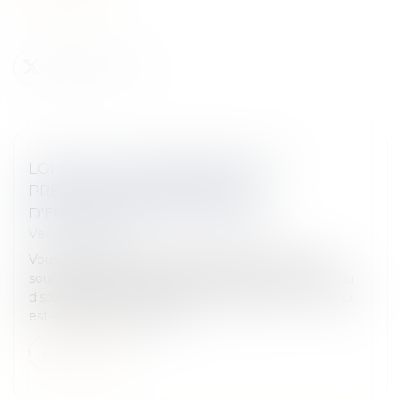
LOI ELAN : ÉLARGISSEMENT DES
PRÉROGATIVES EN MATIÈRE
D'ENCADREMENT DES LOYERS
Veille juridique
Vous êtes propriétaire d’un logement que vous
souhaitez mettre en location. Serez-vous soumis au
dispositif relatif à l’encadrement des loyers ? En quoi
est-ce que cela consiste...
Lire la suite