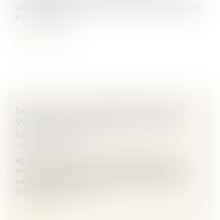
concernées par la nouvelle définition de l'abus de droit
inscrite dans la de...
Lire la suite
SANOFI REFUSE L'INDEMNISATION DES
VICTIMES DE LA DÉPAKINE, L'ONIAM VA
SAISIR LA JUSTICE
Veille juridique
Après la décision de Sanofi de dégager toute sa
responsabilité dans les effets de la Depakine, l’Office
national d’indemnisation des accidents médicaux
(ONIAM), par la voix de s...
Lire la suite