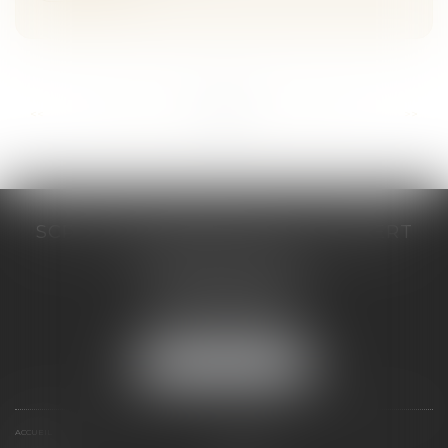
...
...
<<
<
189
190
191
192
193
194
195
>
>>
SCP COSTE DAUDÉ VALLET LAMBERT
230 Place Jacques Mirouze
Espace Pitot - Bât E
34000 MONTPELLIER
Tél :
04 67 04 89 89
Fax : 04 67 04 12 71
NOUS LOCALISER
ACCUEIL
CABINET