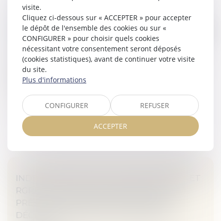
visite.
SÉPARATION : PRENDRE EN COMPTE L'AVIS
Cliquez ci-dessous sur « ACCEPTER » pour accepter
DU MINEUR POUR LE CHOIX DE LA
le dépôt de l'ensemble des cookies ou sur «
RÉSIDENCE
CONFIGURER » pour choisir quels cookies
nécessitant votre consentement seront déposés
Veille juridique
(cookies statistiques), avant de continuer votre visite
Tant que l'enfant est mineur (- de 18 ans), il ne peut
du site.
pas décider seul chez quel parent il vit. Mais, il peut
Plus d'informations
donner son avis...
Lire la suite
CONFIGURER
REFUSER
ACCEPTER
INDEMNISATION DES VOYAGES AÉRIENS ET
RGPD : L'OBLIGATION DE PREUVE DE
PRÉSENCE FRAGILISÉE PAR PLUSIEURS
DÉCISIONS RENDUES EN PREMIÈRE