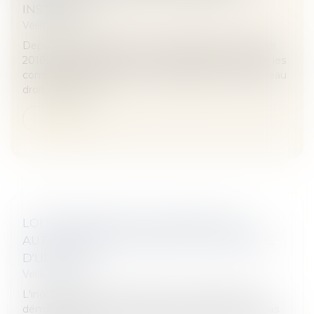
INSTANCE
Veille juridique
Depuis un arrêt de la Cour de cassation du 14 février
2018, se faire indemniser d'un important retard par les
compagnies aériennes se complique. Mais le nouveau
droit d'accès de...
Lire la suite
LOI FINANCES 2019 : CLARIFICATION
AUTOUR DES DONATIONS AVEC RÉSERVE
D'USUFRUIT
Veille juridique
L'inquiétude n'a plus lieu d'être. Les donations en
démembrement avec réserve d'usufruit ne sont pas