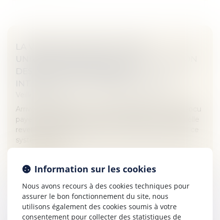
LA VENTE EN LIGNE DE COURS
UNIVERSITAIRES EST-ELLE UNE VIOLATION
DES DROITS DE PROPRIÉTÉ
INTELLECTUELLE DES ENSEIGNANTS?
Veille juridique
Arrivée en France en mai 2018, la plateforme StuDocu
paye des étudiants qui lui envoient leurs cours, qu'elle
revend ensuite à d'autres. Du côté des universités, ce
système agac...
Lire la suite
Information sur les cookies
Nous avons recours à des cookies techniques pour
assurer le bon fonctionnement du site, nous
utilisons également des cookies soumis à votre
consentement pour collecter des statistiques de