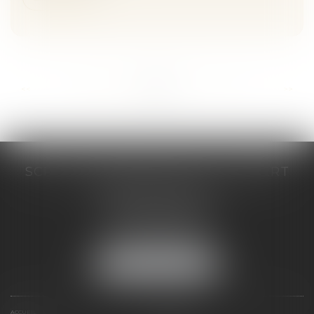
...
...
<<
<
186
187
188
189
190
191
192
>
>>
SCP COSTE DAUDÉ VALLET LAMBERT
230 Place Jacques Mirouze
Espace Pitot - Bât E
34000 MONTPELLIER
Tél :
04 67 04 89 89
Fax : 04 67 04 12 71
NOUS LOCALISER
ACCUEIL
CABINET