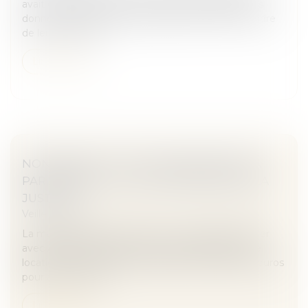
avait constaté que ces deux groupes utilisaient les
données personnelles qu’ils détiennent dans le cadre
de leur mission d...
Lire la suite
NON RESPECT DE LA RÉGLEMENTATION
PAR AIRBNB : LA VILLE DE PARIS SAISIE LA
JUSTICE
Veille juridique
La mairie de Paris a entamé un nouveau bras de fer
avec Airbnb et assigné en justice la plateforme de
location qui risque une amende de 12,5 millions d'euros
pour avoir mis en l...
Lire la suite