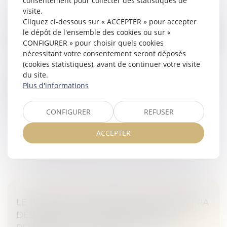
consentement pour collecter des statistiques de
visite.
Cliquez ci-dessous sur « ACCEPTER » pour accepter
AFFAIRE DES BÉBÉS NÉS SANS BRAS :
le dépôt de l'ensemble des cookies ou sur «
DÉSIGNATION D'UN COMITÉ D'EXPERTS ET
CONFIGURER » pour choisir quels cookies
D'UN COMITÉ D'ORIENTATION ET DE SUIVI
nécessitant votre consentement seront déposés
Veille juridique
(cookies statistiques), avant de continuer votre visite
Dans le cadre de l'affaire des bébés nés sans bras, le
du site.
gouvernement annonce ce mardi la création de deux
Plus d'informations
comités : l'un pour tenter de trouver les causes de ce
handicap, et l'au...
CONFIGURER
REFUSER
Lire la suite
ACCEPTER
LE JUGE DES AFFAIRES FAMILIALES NE SERA
DÉSORMAIS PLUS COMPÉTENT POUR