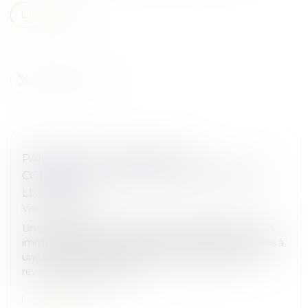
Lire la suite
PAIEMENT DES INDEMNITÉS
CONTRACTUELLES POUR UN RETARD DE
LIVRAISON
Veille juridique
Un promoteur vend en l’état futur d’achèvement un
immeuble destiné au logement de personnes âgées à
une société qui devait en assurer la gestion et qui
revend certains lots à de...
Lire la suite