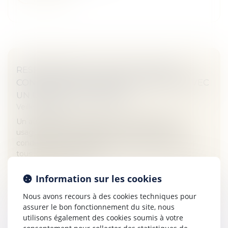
RESPONSABILITÉ D'OFFICE POUR LES
CONDUCTEURS LORS D'UN ACCIDENT AVEC
UN USAGER VULNÉRABLE
Veille juridique
Un automobiliste déclarant un accident avec un
usager de la route vulnérable (piéton, cycliste,
conducteur de trottinette...) se voit d'office infliger
tous les torts par son as...
Lire la suite
Information sur les cookies
Nous avons recours à des cookies techniques pour
assurer le bon fonctionnement du site, nous
utilisons également des cookies soumis à votre