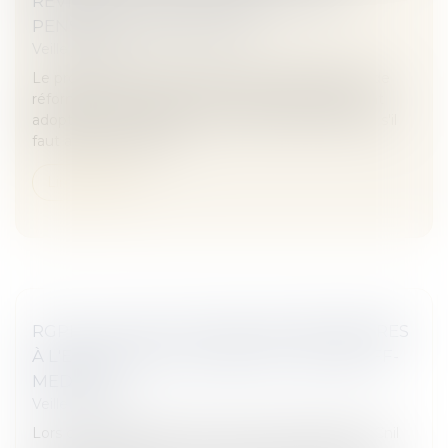
RÉVISER ET FIXER LE MONTANT DES
PENSIONS ALIMENTAIRES.
Veille juridique
Le projet de loi de programmation 2018-2022 et de
réforme pour la justice, vient d'être définitivement
adopté par le Parlement le 19 février 2019. Même s'il
faut attendre encore...
Lire la suite
RGPD : LA CNIL CLÔTURE LES PROCÉDURES
À L'ENCONTRE D'HUMANIS ET MALAKOFF-
MEDERIC
Veille juridique
Lors de contrôles dans les locaux des groupes, la Cnil