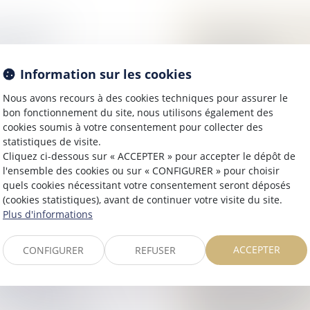
ÉPOUX QUI
UN SITE PEUT C
NNEL :
NÉCESSAIRE
Veille juridique
Information sur les cookies
Dans une ordonnance
Nous avons recours à des cookies techniques pour assurer le
Nanterre a rappelé q
se commune à des
bon fonctionnement du site, nous utilisons également des
interdire que celle-ci 
nt justifié dès lors
cookies soumis à votre consentement pour collecter des
prof...
statistiques de visite.
Cliquez ci-dessous sur « ACCEPTER » pour accepter le dépôt de
l'ensemble des cookies ou sur « CONFIGURER » pour choisir
Lire la suite
quels cookies nécessitant votre consentement seront déposés
(cookies statistiques), avant de continuer votre visite du site.
Plus d'informations
ACCEPTER
CONFIGURER
REFUSER
NS ET VOS
DRAME DE MILLAS 
SPONSABILITÉ
VICTIMES DÉNONC