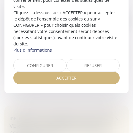
consentement pour collecter des statistiques de
visite.
Cliquez ci-dessous sur « ACCEPTER » pour accepter
L'IMMEUBLE ÉDIFIÉ SUR UNE PARCELLE
le dépôt de l'ensemble des cookies ou sur «
COMMUNE JOUXTANT UN TERRAIN PROPRE
CONFIGURER » pour choisir quels cookies
EST-IL UN BIEN PROPRE?
nécessitant votre consentement seront déposés
Veille juridique
(cookies statistiques), avant de continuer votre visite
Dans cette affaire, deux époux, initialement mariés
du site.
sous le régime de la communauté de biens réduite
Plus d'informations
aux acquêts, avaient ensuite adopté, par convention, le
régime de la séparat...
CONFIGURER
REFUSER
Lire la suite
ACCEPTER
INCIDENCE DE L'ABSENCE SUR LE PROCÈS
VERBAL DE LA MENTION DU NOM DU