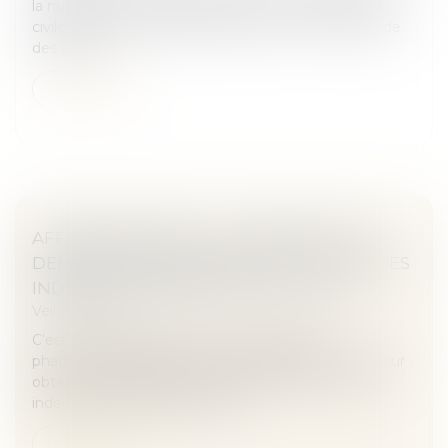
la nullité d’un contrat d’assurance de responsabilité
civile automobile édictée par l’article L. 113-8 du code
des assura...
Lire la suite
AFFAIRE MEDIATOR : LE LABORATOIRE
DEMANDE REMBOURSEMENT À L'ETAT DES
INDEMNITÉS VERSÉES AUX VICTIMES
Veille juridique
C’est un refus de payer seul. Le laboratoire
pharmaceutique Servier a saisi la justice en mars pour
obtenir le remboursement par l’Etat de 30 % des
indemnisations déjà versées a...
Lire la suite