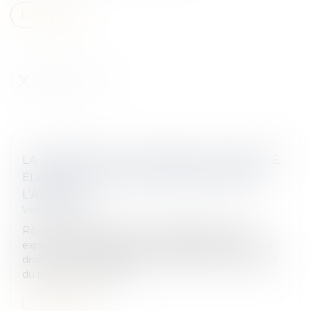
Lire la suite
LA RÉPARATION DU PRÉJUDICE D’ANXIÉTÉ
ÉLARGIE À D’AUTRES SUBSTANCES QUE
L’AMIANTE
Veille juridique
Réservée jusqu’à présent aux salariés ayant été
exposés à l’amiante (dans un établissement ouvrant
droit ou non à la préretraite amiante), l’indemnisation
du préjudice d’anxiété...
Lire la suite