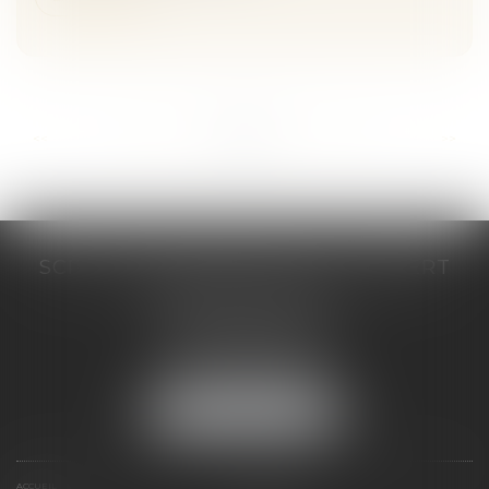
...
...
<<
<
155
156
157
158
159
160
161
>
>>
SCP COSTE DAUDÉ VALLET LAMBERT
230 Place Jacques Mirouze
Espace Pitot - Bât E
34000 MONTPELLIER
Tél :
04 67 04 89 89
Fax : 04 67 04 12 71
NOUS LOCALISER
ACCUEIL
CABINET