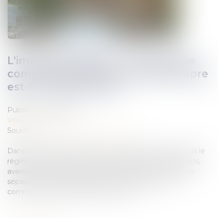
L'immeuble édifié sur une parcelle
commune jouxtant un terrain propre
est-il un bien propre?
Publié le :
24/09/2019
Veille juridique
Source :
revuefiduciaire.grouperf.com
Dans cette affaire, deux époux, initialement mariés sous le
régime de la communauté de biens réduite aux acquêts,
avaient ensuite adopté, par convention, le régime de la
séparation de biens, entraînant la liquidation de la
communauté ayant existé entre eux...