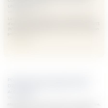
COPROPRIÉTAIRE AYANT VOTÉ CONTRE
UNE RÉSOLUTION
Veille juridique
La Cour de cassation approuve, en effet, les juges
d’appel de Nîmes (CA Nîmes, 12 avril 2018, n° 16/05073
(N° Lexbase : A8092XKW) qui, ayant retenu la solution
précitée, et cons...
Lire la suite
PORTÉE DE LA NULLITÉ DES CONTRATS
D'ASSURANCE RESPONSABILITÉ CIVILE
AUTOMOBILE
Veille juridique
nterprétée à la lumière du droit de l’Union européenne,