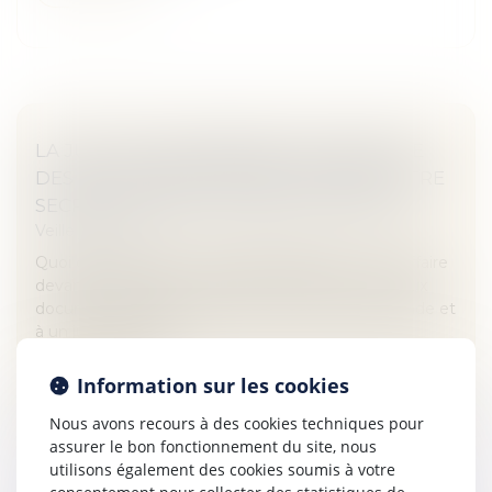
LA JUSTICE EUROPÉENNE SUGGÈRE QUE
DES DOCUMENTS PUBLICS PEUVENT ÊTRE
SECRETS AU NOM DU DROIT D'AUTEUR
Veille juridique
Quoi de neuf dans le Copyright Madness ? Une affaire
devant la CJUE qui risque de restreindre l'accès aux
documents publics, aux Maoris en Nouvelle-Zélande et
à un jugement sur...
Lire la suite
Information sur les cookies
Nous avons recours à des cookies techniques pour
assurer le bon fonctionnement du site, nous
utilisons également des cookies soumis à votre