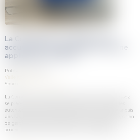
La Commission européenne est
accusée de ne pas vérifier la bonne
application du RGPD
Publié le :
07/12/2021
Veille juridique
Source :
www.usine-digitale.fr
La Commission européenne est accusée de ne pas assez
se préoccuper de la bonne application du RGPD par les
autorités nationales, d'après une plainte du Conseil irlandais
des libertés civiles. Ses relations avec la Cnil irlandaise, chien
de garde des grandes entreprises technologiques
américaines, sont particulièrement pointées du doigt.