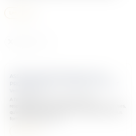
Lire la suite
ASSURANCE RESPONSABILITÉ CIVILE
PROFESSIONNELLE : GARANTIES ET COÛT
Veille juridique
A l'instar des personnes physiques dont la
responsabilité peut être mise en cause, les entreprises,
qu’elles exercent leur activité en nom propre ou sous
forme de société, peuve...
Lire la suite