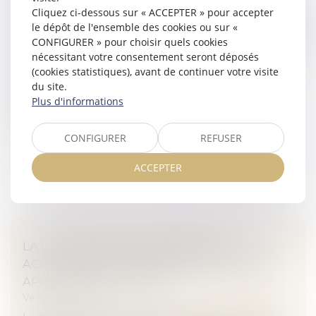
Cliquez ci-dessous sur « ACCEPTER » pour accepter
ENTRE LE NOUVEAU-NÉ HOSPITALISÉ ET
le dépôt de l'ensemble des cookies ou sur «
SES PARENTS
CONFIGURER » pour choisir quels cookies
Veille juridique
nécessitant votre consentement seront déposés
Tisser des liens entre le nouveau-né et sa famille, dès
(cookies statistiques), avant de continuer votre visite
les premiers instants de la vie, est crucial pour le bon
du site.
développement d'un bébé. L'hospitalisation du
Plus d'informations
nouveau-né nécessi...
CONFIGURER
REFUSER
Lire la suite
ACCEPTER
LA COMMISSION EUROPÉENNE EST
ACCUSÉE DE NE PAS VÉRIFIER LA BONNE
APPLICATION DU RGPD
Veille juridique