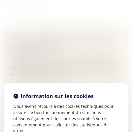
TANT QUE L'HÉRITAGE EST INCERTAIN, IL
FAUT L'ENTRETENIR
Veille juridique
L'héritier, dont l'héritage est contesté, doit entretenir
les biens en cause pour le cas où il devrait finalement
les rendre à quelqu'un d'autre.
Lire la suite
Information sur les cookies
Nous avons recours à des cookies techniques pour
assurer le bon fonctionnement du site, nous
utilisons également des cookies soumis à votre
consentement pour collecter des statistiques de
UNE CHARTE POUR ÉVITER LA SÉPARATION
visite.