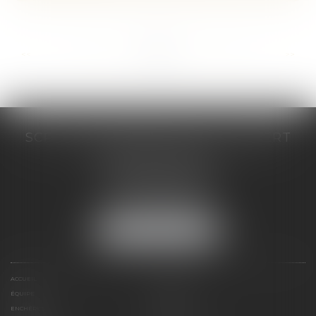
...
...
<<
<
42
43
44
45
46
47
48
>
>>
SCP COSTE DAUDÉ VALLET LAMBERT
230 Place Jacques Mirouze
Espace Pitot - Bât E
34000 MONTPELLIER
Tél :
04 67 04 89 89
Fax : 04 67 04 12 71
NOUS LOCALISER
ACCUEIL
CABINET
ÉQUIPE
COMPÉTENCES
ENCHÈRES
ACTUS