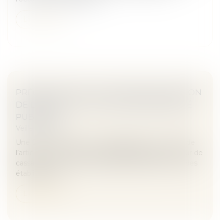
Lire la suite
PRÉCISIONS SUR LE CHAMP D’APPLICATION
DE L’ARTICLE L. 1142-1 DU CODE DE SANTÉ
PUBLIQUE
Veille juridique
Une SARL n’est pas un « établissement » au sens de
l’article L. 1142-1 du code de santé publique. La Cour de
cassation juge que la responsabilité de plein droit des
établissemen...
Lire la suite