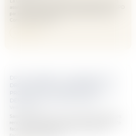
La Commission européenne est accusée de ne pas
assez se préoccuper de la bonne application du RGPD
par les autorités nationales, d'après une plainte du
Conseil irlandais des lib...
Lire la suite
DROIT FUNÉRAIRE : LA DÉFENSEURE DES
DROITS APPELLE À UNE RÉFORME
PROFONDE EN FAVEUR DES DROITS DES
DÉFUNTS ET DE LEURS PROCHES
Veille juridique
Saisie de réclamations sur les nombreuses difficultés
rencontrées par les proches d’une personne défunte
face aux démarches qu’ils doivent accomplir à
l’occasion des funérailles...