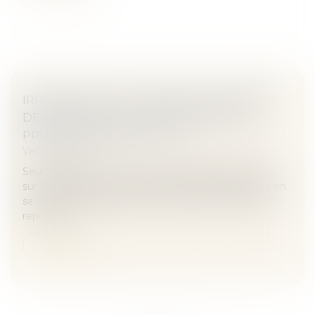
IRRÉGULARITÉ DU CONGÉ POUR REPRISE
DÉLIVRÉ PAR LE NU-PROPRIÉTAIRE AU
PROFIT DE SA BELLE-FILLE
Veille juridique
Seul l'usufruitier, en vertu de son droit de jouissance
sur le bien dont la propriété est démembrée, peut, en
sa qualité de bailleur, agir en validité du congé pour
reprise, et...
Lire la suite