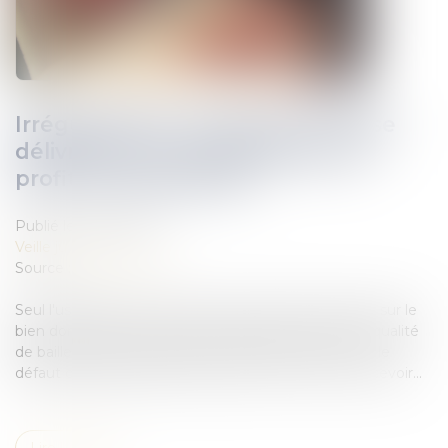
Irrégularité du congé pour reprise
délivré par le nu-propriétaire au
profit de sa belle-fille
Publié le :
17/02/2022
Veille juridique
Source :
www.lexbase.fr
Seul l'usufruitier, en vertu de son droit de jouissance sur le
bien dont la propriété est démembrée, peut, en sa qualité
de bailleur, agir en validité du congé pour reprise, et le
défaut de qualité à agir constitue une fin de non-recevoir...
Lire la suite