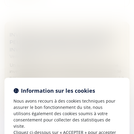
INVENTION DU SALARIÉ : L'EMPLOYEUR
PEUT CÉDER LE DROIT À BREVET D'UNE
INVENTION DE MISSION À UN TIERS
Veille juridique
Un salarié ne peut pas revendiquer le brevet sur une
invention de mission dont le droit à brevet a été cédé
par son employeur à un tiers qui a déposé le brevet. La
question de l...
Information sur les cookies
Lire la suite
Nous avons recours à des cookies techniques pour
assurer le bon fonctionnement du site, nous
utilisons également des cookies soumis à votre
consentement pour collecter des statistiques de
visite.
Cliquez ci-dessous sur « ACCEPTER » pour accepter