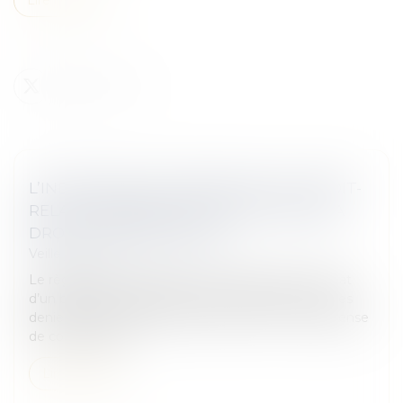
L’INDIVISAIRE QUI REMBOURSE LE CRÉDIT-
RELAIS FINANÇANT UN ACHAT INDIVIS A
DROIT À UNE INDEMNITÉ
Veille juridique
Le règlement d’échéances d’emprunts pour l’achat
d’un bien indivis, effectué par un indivisaire avec ses
deniers personnels durant l’indivision, est une dépense
de conservation...
Lire la suite