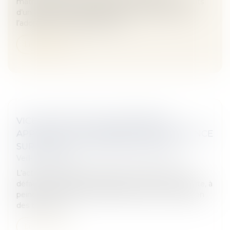
matrimonial, la dissimulation de l’existence d’enfants
d’un premier lit de l’un des époux à l’occasion de
l’adoption d’une séparation de...
Lire la suite
VICE OU DÉFAUT DE CONFORMITÉ
APPARENT : LES RÉSERVES SANS INCIDENCE
SUR LE DÉPART DU DÉLAI D’ACTION
Veille juridique
L’action en garantie des vices de construction ou
défauts de conformité apparents doit être introduite, à
peine de forclusion, dans l’année qui suit la réception
des travaux, av...
Lire la suite