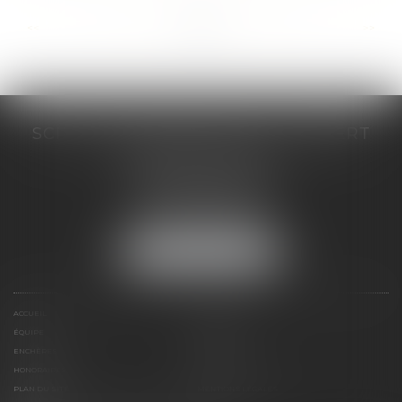
...
...
<<
<
31
32
33
34
35
36
37
>
>>
SCP COSTE DAUDÉ VALLET LAMBERT
230 Place Jacques Mirouze
Espace Pitot - Bât E
34000 MONTPELLIER
Tél :
04 67 04 89 89
Fax : 04 67 04 12 71
NOUS LOCALISER
ACCUEIL
CABINET
ÉQUIPE
COMPÉTENCES
ENCHÈRES
ACTUS
HONORAIRES
CONTACT
PLAN DU SITE
MENTIONS LÉGALES