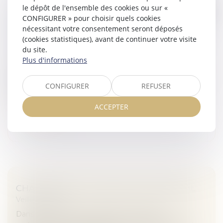
le dépôt de l'ensemble des cookies ou sur «
CLAUSE D’EXCLUSION DE SOLIDARITÉ ET
CONFIGURER » pour choisir quels cookies
DÉPASSEMENT DU BUDGET : VARIATIONS
nécessitant votre consentement seront déposés
SUR LA RESPONSABILITÉ DE L’ARCHITECTE
(cookies statistiques), avant de continuer votre visite
Veille juridique
du site.
Plus d'informations
La clause d’exclusion de solidarité d’un contrat
d’architecte ne peut faire obstacle à sa condamnation
pour le tout lorsque ses fautes ont concouru à la
CONFIGURER
REFUSER
réalisation de l’entier...
ACCEPTER
Lire la suite
CHANGEMENT DE RÉGIME MATRIMONIAL
Veille juridique
Dans le cadre d’un changement de régime