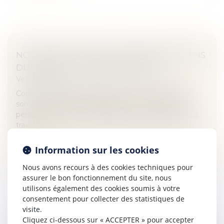
NOTION DE CONTRAT À DISTANCE AU SENS
DU CODE DE LA CONSOMMATION
Veille juridique
Contrats : Une justiciable assigne en restitution de
sommes indûment versées et en indemnisation la
personne qu’elle avait engagée pour procéder à des
travaux...
Lire la suite
Information sur les cookies
Nous avons recours à des cookies techniques pour
assurer le bon fonctionnement du site, nous
utilisons également des cookies soumis à votre
consentement pour collecter des statistiques de
visite.
Cliquez ci-dessous sur « ACCEPTER » pour accepter
PROCRÉATION MÉDICALEMENT ASSISTÉE -