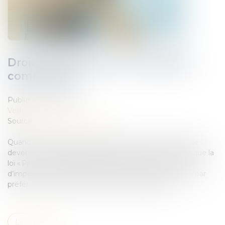
Droit de préférence du locataire
commercial
Publié le :
06/09/2022
Veille juridique
Source :
www.la-vie-nouvelle.fr
Quand et comment imposer à son bailleur-vendeur de
devenir le propriétaire des lieux loués ? C’est en 2014 que la
loi « Pinel » a permis au locataire d’un bail commercial
d’imposer à son bailleur de lui vendre les locaux loués par
préférence à tout autre acquéreur. Explications...
Lire la suite