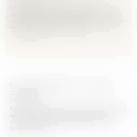
Le consentement donné par un époux au
cautionnement souscrit par son conjoint a pour effet
d’engager les biens communs du couple mais pas de
rendre cet époux partie au contrat d...
Lire la suite
DROIT DE PRÉFÉRENCE DU LOCATAIRE
COMMERCIAL
Veille juridique
Quand et comment imposer à son bailleur-vendeur de
devenir le propriétaire des lieux loués ? C’est en 2014
que la loi « Pinel » a permis au locataire d’un bail
commercial d’impo...