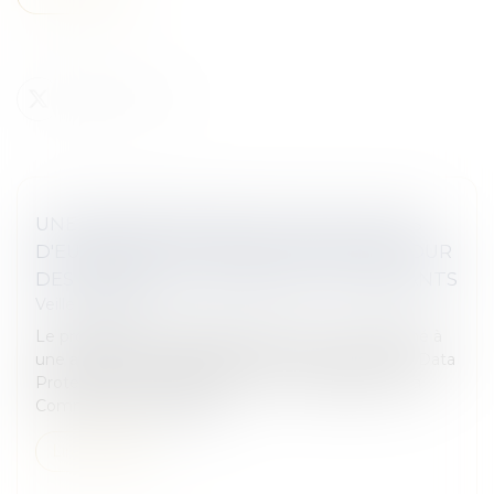
UNE AMENDE RECORD DE 405 MILLIONS
D'EUROS EST INFLIGÉE À INSTAGRAM POUR
DES DONNÉES CONCERNANT DES ENFANTS
Veille juridique
Le propriétaire d’Instagram, Meta, a été condamné à
une amende record de 405 millions d’euros par la Data
Protection Commission (DPC) — l’équivalent de la
Commission nationale d...
Lire la suite