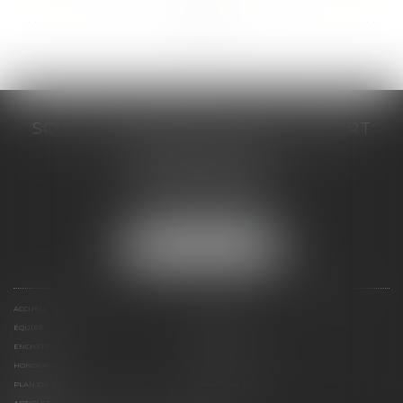
...
...
<<
<
5
6
7
8
9
10
11
>
>>
SCP COSTE DAUDÉ VALLET LAMBERT
230 Place Jacques Mirouze
Espace Pitot - Bât E
34000 MONTPELLIER
Tél :
04 67 04 89 89
Fax : 04 67 04 12 71
NOUS LOCALISER
ACCUEIL
CABINET
ÉQUIPE
COMPÉTENCES
ENCHÈRES
ACTUS
HONORAIRES
CONTACT
PLAN DU SITE
MENTIONS LÉGALES
ARTICLES