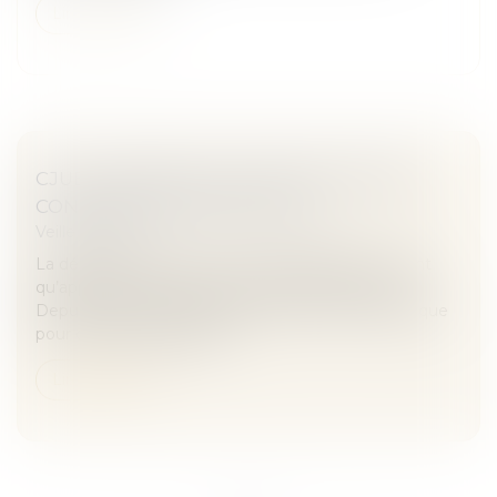
Lire la suite
CJUE : PORTÉE DE LA PROTECTION DES
CONSOMMATEURS PAR L'AOP
Veille juridique
La dénomination « Feta » a été enregistrée en tant
qu’appellation d’origine protégée (AOP) en 2002.
Depuis, cette dénomination ne peut être utilisée que
pour du fromage originai...
Lire la suite