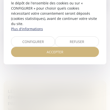
le dépôt de l'ensemble des cookies ou sur «
DROIT D'ACCÈS AUX ORIGINES DES
CONFIGURER » pour choisir quels cookies
ENFANTS NÉS D'UNE PMA : CE QUI CHANGE
nécessitant votre consentement seront déposés
AU 1ER SEPTEMBRE 2022
(cookies statistiques), avant de continuer votre visite
Veille juridique
du site.
Plus d'informations
La loi de bioéthique du 2 août 2021 ouvrant la
procréation médicalement assistée aux couples de
femmes et aux femmes seules prévoyait également
CONFIGURER
REFUSER
de lever l'anonymat des donneurs...
ACCEPTER
Lire la suite
LES EFFETS DU CONSENTEMENT D’UN
ÉPOUX AU CAUTIONNEMENT SOUSCRIT
PAR SON CONJOINT
Veille juridique