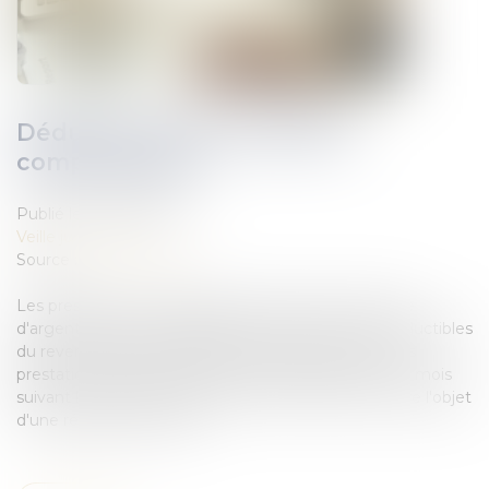
Déduction d'une prestation
compensatoire
Publié le :
08/08/2018
Veille juridique
Source :
www.legifiscal.fr
Les prestations compensatoires versées sous forme
d'argent durant un délai de plus de 12 mois sont déductibles
du revenu global du débiteur (article 156 du CGI). Les
prestations versée sous forme de capital dans les 12 mois
suivant le jugement définitif du divorce peuvent faire l'objet
d'une réduction d'impôt...