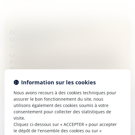
DÉDUCTION D'UNE PRESTATION
COMPENSATOIRE
Veille juridique
Les prestations compensatoires versées sous forme
d'argent durant un délai de plus de 12 mois sont
déductibles du revenu global du débiteur (article 156
du CGI). Les prestations...
Information sur les cookies
Lire la suite
Nous avons recours à des cookies techniques pour
assurer le bon fonctionnement du site, nous
utilisons également des cookies soumis à votre
consentement pour collecter des statistiques de
visite.
Cliquez ci-dessous sur « ACCEPTER » pour accepter
le dépôt de l'ensemble des cookies ou sur «
MARQUE TRIDIMENSIONNELLE ET