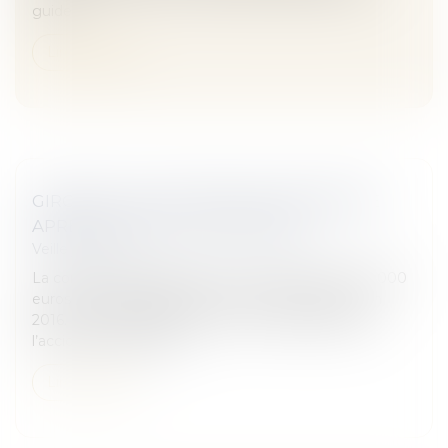
guide...
Lire la suite
GIRONDE. UNE COMMUNE CONDAMNÉE
APRÈS LA MORT D’UN MOTARD
Veille juridique
La commune de Biganos a été condamnée à 30 000
euros d’amende après la mort d’un motard en juin
2016. Le conducteur de la voiture impliquée dans
l’accident a été relaxé...
Lire la suite