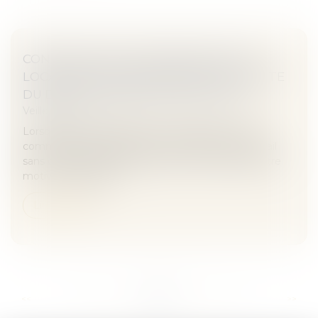
CONGÉ DU BAILLEUR NON MOTIVÉ : LE
LOCATAIRE A LE CHOIX ENTRE POURSUITE
DU BAIL ET INDEMNITÉ D’ÉVICTION
Veille juridique
Lorsque le congé délivré par le bailleur de locaux
commerciaux et refusant le renouvellement du bail
sans offre d'indemnité d'éviction est nul faute d'être
motivé, le locataire...
Lire la suite
...
...
<<
<
218
219
220
221
222
223
224
>
>>