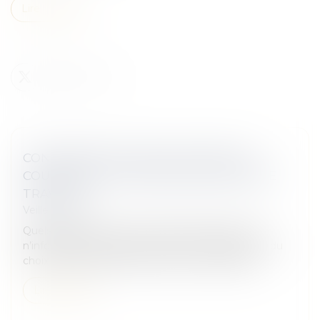
Lire la suite
CONDAMNÉ POUR AVOIR CHANGÉ LA
COULEUR DE LA PEINTURE EN COURS DE
TRAVAUX !
Veille juridique
Quels risques encourt la société de peinture qui
n’informe pas le maître d’œuvre du changement du
choix de teinte désiré par le maître d''ouvrage ?
Lire la suite