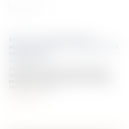
EXISTE-T-IL UNE RESPONSABILITÉ
MÉDICALE COLLECTIVE ? - MACSF EXERCICE
PROFESSIONNEL
Veille juridique
Depuis le Code d’Hammourabi, et de façon quasi
universelle, le médecin ne répond que de sa faute
personnelle. Un arrêt récent de la Cour de cassation
(1ère Civ, 3 nov. 2016) - a...
Lire la suite