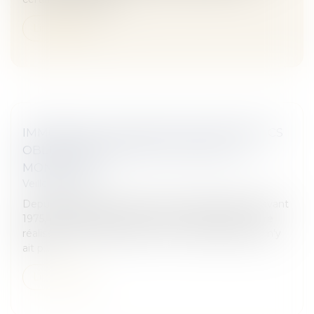
Lire la suite
IMMOBILIER : DE NOUVEAUX DIAGNOSTICS
OBLIGATOIRES AVANT LOCATION - LA
MONTAGNE
Veille juridique
Depuis le 1er juillet, dans les immeubles datant d’avant
1975, des diagnostics électricité et gaz doivent être
réalisés avant toute location. « Nous vérifions qu'il n'y
ait p...
Lire la suite