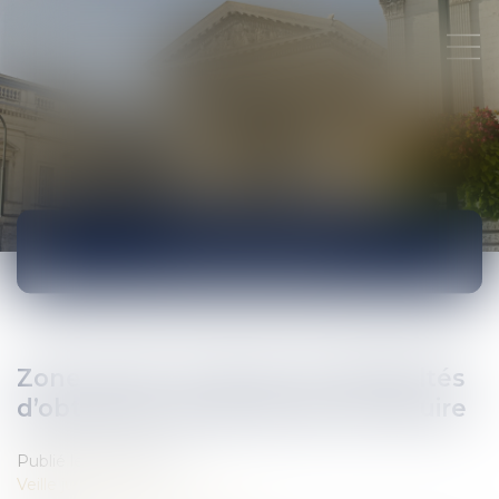
ACTUALITÉS
Zone rurale : réponse aux difficultés
d’obtention de permis de construire
Publié le :
06/07/2017
Veille juridique