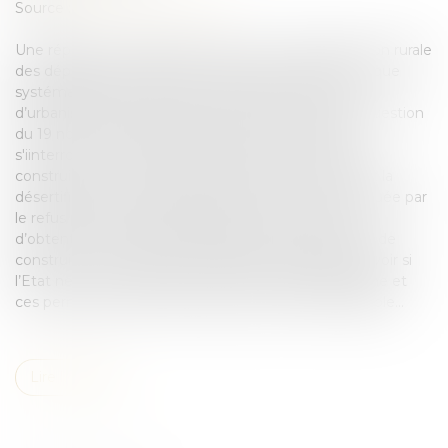
Source :
www.lemondedudroit.fr
Une réponse ministérielle revient sur la désertification rurale
des départements ruraux en partie dû au refus presque
systématique de l’Etat d’accorder des certificats
d’urbanisme et des permis de construire. Par une question
du 19 novembre 2015, la sénateur Claude Nougein
s'iinterroge sur la difficulté d’obtenir un permis de
construire en zone rurale. Le sénateur met en avant la
désertification rurale, désertification en partie expliquée par
le refus presque systématique de la part de l’Etat
d’obtention de certificats d’urbanisme et de permis de
construire. Le sénateur souhaite par conséquent savoir si
l’Etat ne doit pas accorder ces certificats d’urbanisme et
ces permis de construire lorsque le maire est favorable...
Lire la suite