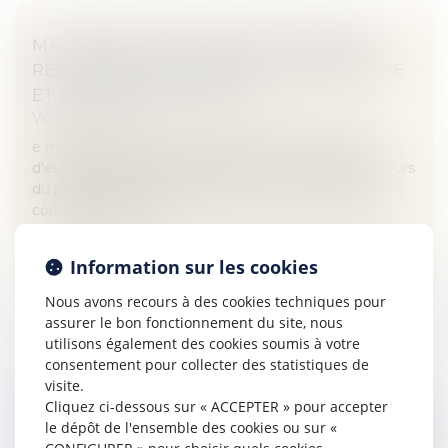
MALFAÇONS DU TRIBUNAL DE NANTES :
RÈGLEMENT AMIABLE AVEC L'ARCHITECTE
ET LES CONSTRUCTEURS
Veille juridique
e ministère de la Justice, qui réclamait 8 millions
d'euros à l'architecte Jean Nouvel et aux constructeurs
du palais de justice de Nantes pour des malfaçons
constatées sur l'éd...
Lire la suite
Information sur les cookies
Nous avons recours à des cookies techniques pour
assurer le bon fonctionnement du site, nous
utilisons également des cookies soumis à votre
consentement pour collecter des statistiques de
visite.
DROITS D'AUTEUR: "LA POSITION DU
Cliquez ci-dessous sur « ACCEPTER » pour accepter
GROUPE CANAL + EST INCOMPRÉHENSIBLE"
le dépôt de l'ensemble des cookies ou sur «