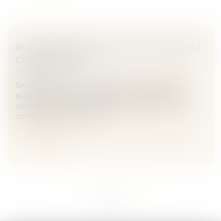
RUPTURE DE PACS : CE QU’IL FAUT SAVOIR |
DOSSIER FAMILIAL
Veille juridique
Simple à conclure, le pacs peut réserver quelques
surprises à l’heure de sa dissolution. Attention aux
conséquences sur le partage de vos biens. Pas de
compensation financière...
Lire la suite
...
...
<<
<
273
274
275
276
277
278
279
>
>>