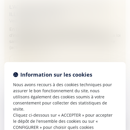
L'ACTION DE GROUPE « SANTÉ » : UNE
ILLUSION D'OPTIQUE ?
Veille juridique
En l'état actuel des choses, la meilleure voie
d'indemnisation et la plus rapide reste individuelle.La loi
santé, adoptée le 17 décembre 2015 par l'Assemblée
(actuellement devan...
Lire la suite
Information sur les cookies
Nous avons recours à des cookies techniques pour
assurer le bon fonctionnement du site, nous
utilisons également des cookies soumis à votre
QUAND LE DROIT À LA VIE FAMILIALE FAIT
consentement pour collecter des statistiques de
visite.
REMPART AUX RÈGLES D'URBANISME -
Cliquez ci-dessous sur « ACCEPTER » pour accepter
CAISSE DES DÉPÔTS
le dépôt de l'ensemble des cookies ou sur «
Veille juridique
CONFIGURER » pour choisir quels cookies