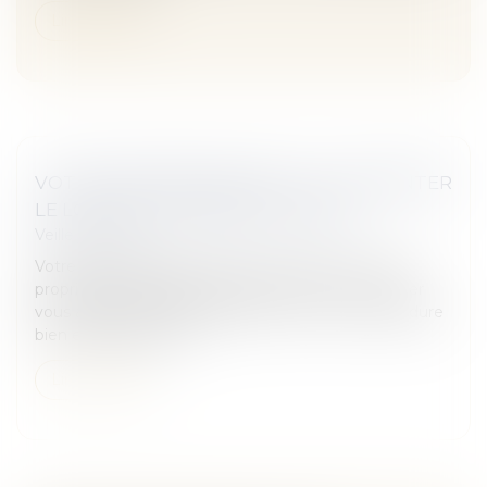
Lire la suite
VOTRE PROPRIÉTAIRE PEUT-IL AUGMENTER
LE LOYER À L'ÉCHÉANCE DU BAIL ?
Veille juridique
Votre bail d'habitation arrive à son terme et votre
propriétaire souhaite augmenter le loyer ? SeLoger
vous apporte quelques précisions sur cette procédure
bien encadrée par la...
Lire la suite