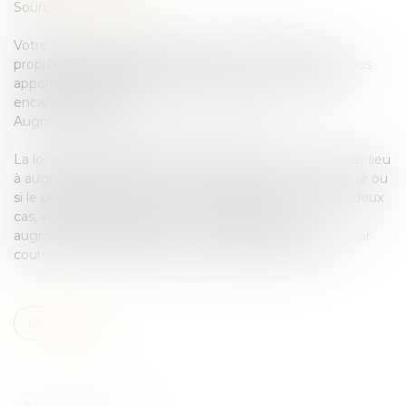
Source :
edito.seloger.com
Votre bail d'habitation arrive à son terme et votre
propriétaire souhaite augmenter le loyer ? SeLoger vous
apporte quelques précisions sur cette procédure bien
encadrée par la loi.
Augmentation du loyer : à quel moment ?
La loi du 6 juillet 1989 est claire : le loyer ne peut donner lieu
à augmentation que s’il est manifestement sous-évalué ou
si le propriétaire a effectué certains travaux. Dans ces deux
cas, votre propriétaire peut vous proposer une
augmentation de loyer six mois avant la fin du bail et par
courrier recommandé avec accusé de réception....
Lire la suite