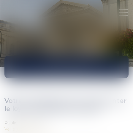
ACTUALITÉS
Votre propriétaire peut-il augmenter
le loyer à l'échéance du bail ?
Publié le :
19/01/2016
Veille juridique