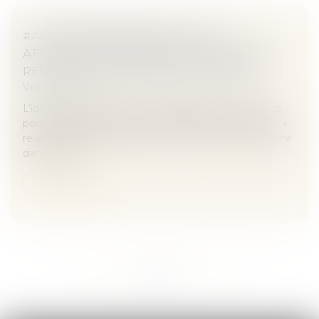
#ASSURANCEDÉCENNALE : DES
ATTESTATIONS ENFIN STANDARDISÉES À
REMETTRE AUX MAÎTRES D’OUVRAGE
Veille juridique
L’idée était simple. Mais il aura fallu près de deux ans
pour la mettre en oeuvre. Décidé par la loi « Hamon »
relative à la consommation du 17 mars 2014, rediscuté
dans le cadr...
Lire la suite
...
...
<<
<
337
338
339
340
341
342
343
>
>>