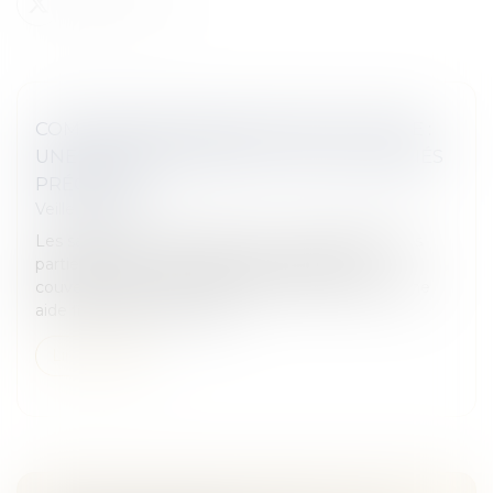
COMPLÉMENTAIRE SANTÉ OBLIGATOIRE :
UNE AIDE FINANCIÈRE POUR LES SALARIÉS
PRÉCAIRES
Veille juridique
Les salariés en contrat très court ou à faible temps
partiel peuvent être dispensés d’adhérer à la
couverture santé de l’entreprise et bénéficier d’une
aide financière pour acqu...
Lire la suite