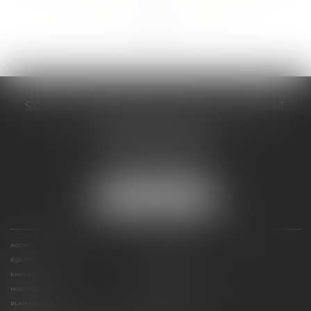
...
...
<<
<
77
78
79
80
81
82
83
>
>>
SCP COSTE DAUDÉ VALLET LAMBERT
230 Place Jacques Mirouze
Espace Pitot - Bât E
34000 MONTPELLIER
Tél :
04 67 04 89 89
Fax : 04 67 04 12 71
NOUS LOCALISER
ACCUEIL
CABINET
ÉQUIPE
COMPÉTENCES
ENCHÈRES
ACTUS
HONORAIRES
CONTACT
PLAN DU SITE
MENTIONS LÉGALES