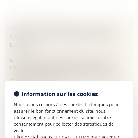
AFFAIRE DU MEDIATOR : CE QU’IL FAUT
SAVOIR AVANT LE JUGEMENT ATTENDU
LUNDI
Veille juridique
Neuf mois après les réquisitions de la procureure, le
tribunal correctionnel de Paris doit rendre son
jugement lundi 29 mars dans l’affaire du Mediator, ce
médicament accusé d’a...
Lire la suite
Information sur les cookies
Nous avons recours à des cookies techniques pour
assurer le bon fonctionnement du site, nous
utilisons également des cookies soumis à votre
consentement pour collecter des statistiques de
visite.
Cliquez ci-dessous sur « ACCEPTER » pour accepter