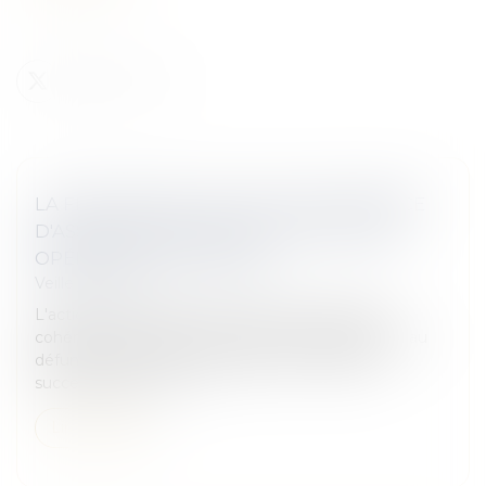
LA FIXATION EN JUSTICE D'UNE CRÉANCE
D'ASSISTANCE NE CONSTITUE PAS UNE
OPÉRATION DE PARTAGE
Veille juridique
L'action d'un héritier à l'encontre d'un seul des
cohéritiers en fixation d'une créance d'assistance au
défunt ne tend ni à la liquidation de l'indivision
successorale ni à l'al...
Lire la suite