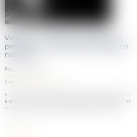
Violences conjugales, logement et
précarité : ne pas oublier l’obligation
naturelle
Publié le :
30/03/2021
Veille juridique
Source :
www.dalloz-actualite.fr
En plus de l’arsenal juridique spécifiquement dédié à l’accès
à un logement par les victimes de violences conjugales, les
plaideurs ne doivent pas oublier l’obligation naturelle...
Lire la suite