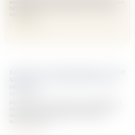
européenne vient de donner raison à la structure, dans
l’affaire T-515/19. L’entreprise, opposée à Delta Sport
Handelskontor,...
Lire la suite
EXIGIBILITÉ DES LOYERS PENDANT LA CRISE
SANITAIRE : LA JURISPRUDENCE ENCORE
HÉSITANTE
Veille juridique
Par un arrêt du 4 février 2021, la Cour d’appel de Paris
s’est prononcée, pour la première fois, en faveur de
l’exigibilité des loyers pendant les périodes de
fermeture administ...
Lire la suite