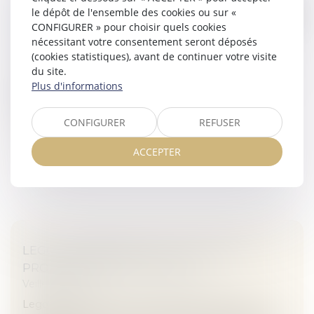
COMMENT COMPTABILISER LES PÉNALITÉS
le dépôt de l'ensemble des cookies ou sur «
DE RETARD SUR MARCHÉS DE
CONFIGURER » pour choisir quels cookies
CONSTRUCTION ?
nécessitant votre consentement seront déposés
Veille juridique
(cookies statistiques), avant de continuer votre visite
du site.
Selon la CNCC, les pénalités de retard sur marchés de
Plus d'informations
construction devraient pouvoir être classées en
résultat d’exploitation, puisque ces pénalités sont
inhérentes à l’activité...
CONFIGURER
REFUSER
Lire la suite
ACCEPTER
LEGO : UNE BRIQUE DE PLUS POUR LA
PROPRIÉTÉ INTELLECTUELLE
Veille juridique
Lego peut souffler : la Cour de Justice de l’Union