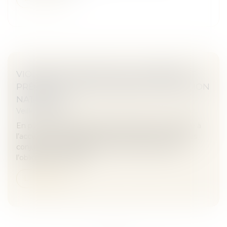
VIOLENCES CONJUGALES, LOGEMENT ET
PRÉCARITÉ : NE PAS OUBLIER L’OBLIGATION
NATURELLE
Veille juridique
En plus de l’arsenal juridique spécifiquement dédié à
l’accès à un logement par les victimes de violences
conjugales, les plaideurs ne doivent pas oublier
l’obligation naturelle...
Lire la suite