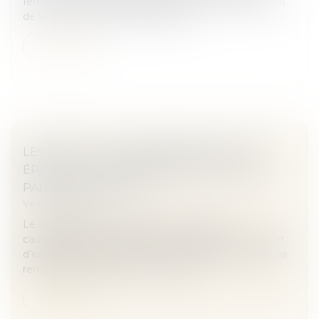
femmes et aux femmes seules prévoyait également
de lever l'anonymat des donneurs...
Lire la suite
LES EFFETS DU CONSENTEMENT D’UN
ÉPOUX AU CAUTIONNEMENT SOUSCRIT
PAR SON CONJOINT
Veille juridique
Le consentement donné par un époux au
cautionnement souscrit par son conjoint a pour effet
d’engager les biens communs du couple mais pas de
rendre cet époux partie au contrat d...
Lire la suite