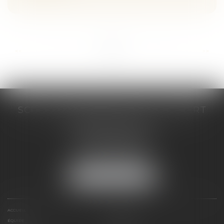
...
...
<<
<
5
6
7
8
9
10
11
>
>>
SCP COSTE DAUDÉ VALLET LAMBERT
230 Place Jacques Mirouze
Espace Pitot - Bât E
34000 MONTPELLIER
Tél :
04 67 04 89 89
Fax : 04 67 04 12 71
NOUS LOCALISER
ACCUEIL
CABINET
ÉQUIPE
COMPÉTENCES