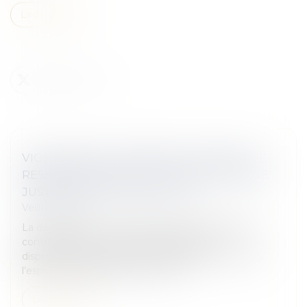
Lire la suite
VIOLATION DU CAHIER DES CHARGES : LE
RESSENTI NÉGATIF DU COLOTI VOISIN NE
JUSTIFIE PAS LA DÉMOLITION
Veille juridique
La démolition d’un immeuble collectif d’habitation
contrevenant au cahier des charges est
disproportionnée dès lors que l’immeuble est dans
l’esprit du lotissement, qu’il n’occa...
Lire la suite