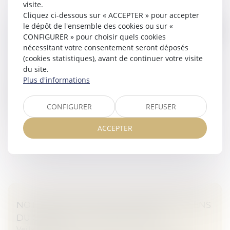
visite.
Cliquez ci-dessous sur « ACCEPTER » pour accepter
UNE AMENDE RECORD DE 405 MILLIONS
le dépôt de l'ensemble des cookies ou sur «
D'EUROS EST INFLIGÉE À INSTAGRAM POUR
CONFIGURER » pour choisir quels cookies
nécessitant votre consentement seront déposés
DES DONNÉES CONCERNANT DES ENFANTS
(cookies statistiques), avant de continuer votre visite
Veille juridique
du site.
Le propriétaire d’Instagram, Meta, a été condamné à
Plus d'informations
une amende record de 405 millions d’euros par la Data
Protection Commission (DPC) — l’équivalent de la
CONFIGURER
REFUSER
Commission nationale d...
ACCEPTER
Lire la suite
NOTION DE CONTRAT À DISTANCE AU SENS
DU CODE DE LA CONSOMMATION
Veille juridique