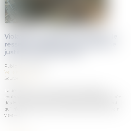
Violation du cahier des charges : le
ressenti négatif du coloti voisin ne
justifie pas la démolition
Publié le :
14/09/2022
Veille juridique
Source :
www.efl.fr
La démolition d’un immeuble collectif d’habitation
contrevenant au cahier des charges est disproportionnée
dès lors que l’immeuble est dans l’esprit du lotissement,
qu’il n’occasionne pour les voisins aucune perte de vue ni
vis-à-vis...