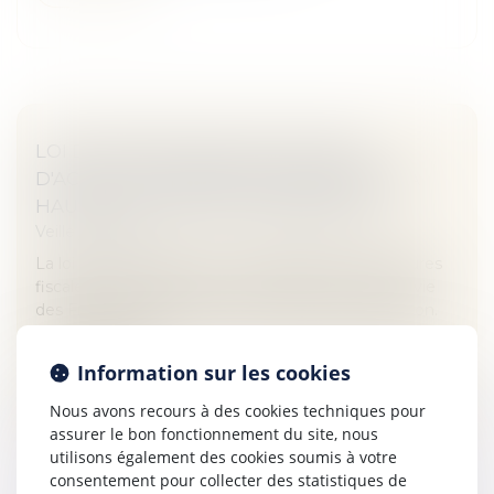
LOI DE PROTECTION DU POUVOIR
D'ACHAT : MESURES POUR CONTENIR LA
HAUSSE DES LOYERS COMMERCIAUX
Veille juridique
La loi « pouvoir d’achat » comporte diverses mesures
fiscales et sociales visant à protéger le niveau de vie
des Français, compte tenu du contexte de l'inflation.
Elle comprend...
Information sur les cookies
Lire la suite
Nous avons recours à des cookies techniques pour
assurer le bon fonctionnement du site, nous
utilisons également des cookies soumis à votre
consentement pour collecter des statistiques de