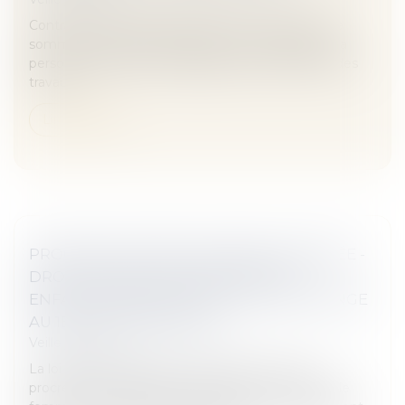
Contrats : Une justiciable assigne en restitution de
sommes indûment versées et en indemnisation la
personne qu’elle avait engagée pour procéder à des
travaux...
Lire la suite
PROCRÉATION MÉDICALEMENT ASSISTÉE -
DROIT D'ACCÈS AUX ORIGINES DES
ENFANTS NÉS D'UNE PMA : CE QUI CHANGE
AU 1ER SEPTEMBRE 2022
Veille juridique
La loi de bioéthique du 2 août 2021 ouvrant la
procréation médicalement assistée aux couples de