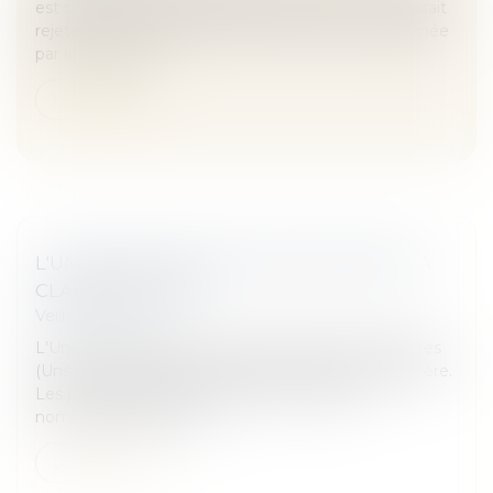
est soumise à l’autorisation du juge. Celui-ci ne saurait
rejeter une demande conforme à la volonté exprimée
par le majeur au...
Lire la suite
L'UNION DES ARCHITECTES SOUTIENT LA
CLAUSE MOLIÈRE
Veille juridique
L'Union nationale des syndicats français d'architectes
(Unsfa) vient d'affirmer son soutien à la clause Molière.
Les professionnels s'inquiètent en effet de
nombreuses dérives d...
Lire la suite