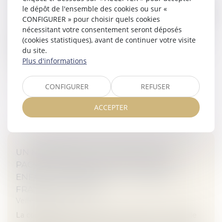
FÉDÉRATION FRANÇAISE DE L'ASSURANCE
le dépôt de l'ensemble des cookies ou sur «
Veille juridique
CONFIGURER » pour choisir quels cookies
Toute personne peut causer involontairement un
nécessitant votre consentement seront déposés
dommage à autrui. La responsabilité civile définie par
(cookies statistiques), avant de continuer votre visite
la loi, crée l'obligation de réparer le dommage causé.
du site.
Les assureurs inclue...
Plus d'informations
Lire la suite
CONFIGURER
REFUSER
ACCEPTER
UN MAJEUR SOUS TUTELLE PEUT SE
PACSER MALGRÉ L'OPPOSITION D'UN
ENFANT DU PREMIER LIT - ÉDITIONS
FRANCIS LEFEBVRE
Veille juridique
La conclusion d’un Pacs par une personne en tutelle