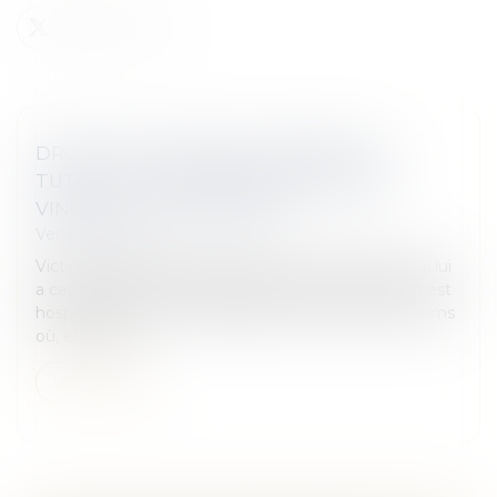
DROITS DU MALADE ET MISSION DU
TUTEUR : LA DOULOUREUSE AFFAIRE
VINCENT X | LEXTENSO.FR
Veille juridique
Victime en 2008 d’un accident de la circulation, qui lui
a causé un grave traumatisme crânien un homme est
hospitalisé au centre hospitalier universitaire de Reims
où, en raison...
Lire la suite