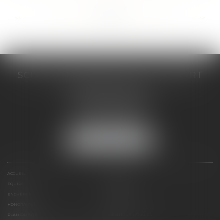
...
...
<<
<
252
253
254
255
256
257
258
>
>>
SCP COSTE DAUDÉ VALLET LAMBERT
230 Place Jacques Mirouze
Espace Pitot - Bât E
34000 MONTPELLIER
Tél :
04 67 04 89 89
Fax : 04 67 04 12 71
NOUS LOCALISER
ACCUEIL
CABINET
ÉQUIPE
COMPÉTENCES
ENCHÈRES
ACTUS
HONORAIRES
CONTACT
PLAN DU SITE
MENTIONS LÉGALES