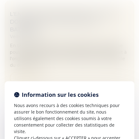
L'ENTREPRISE RESPONSABLE EN CAS DE
DOMMAGE LIÉ À UN VICE DU SOL -
BATIRAMA
Veille juridique
En tant que professionnel, l'entrepreneur du BTP ne
pouvait pas ignorer que la fissuration du béton serait à
l'origine de fuites. Il est donc totalement responsable
du dommage....
Lire la suite
Information sur les cookies
Nous avons recours à des cookies techniques pour
assurer le bon fonctionnement du site, nous
utilisons également des cookies soumis à votre
LA RESPONSABILITÉ CIVILE DU
consentement pour collecter des statistiques de
visite.
PARTICULIER ET SON ASSURANCE |
Cliquez ci-dessous sur « ACCEPTER » pour accepter