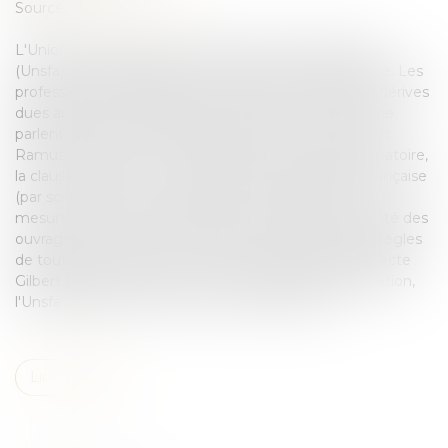
Source :
www.batiactu.com
L'Union nationale des syndicats français d'architectes
(Unsfa) vient d'affirmer son soutien à la clause Molière. Les
professionnels s'inquiètent en effet de nombreuses dérives
dues au fait que les différents acteurs d'un chantier ne
parlent plus la meme langue. Explications avec Gilbert
Ramus, architecte. "Loin d'être une mesure discriminatoire,
la clause imposant la compréhension de la langue française
(par soi-même ou par personne interposée) est une
mesure de bon sens, nécessaire, à la fois pour la qualité des
ouvrages, la sécurité des chantiers et le respect des règles
de toutes natures." Dans un article rédigé par l'architecte
Gilbert Ramus, publié sur le site internet de l'organisation,
l'Unsfa déclare son soutien à la clause Molière...
Lire la suite