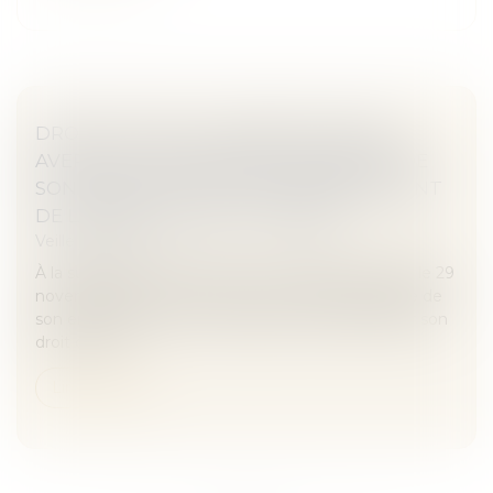
DROIT DE VISITE : LE PÈRE DOIT ÊTRE
AVERTI DU CHANGEMENT D’ADRESSE DE
SON ENFANT EN CAS DE DÉMÉNAGEMENT
DE LA MÈRE QUI EN A LA GARDE
Veille juridique
À la suite d’un arrêt de la Cour de cassation rendu le 29
novembre 2017, une mère s’est vu retirer la garde de
son enfant après avoir empêché le père d’exercer son
droit de visi...
Lire la suite