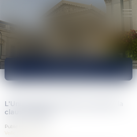
ACTUALITÉS
L'Union des architectes soutient la
clause Molière
Publié le :
14/12/2017
Veille juridique