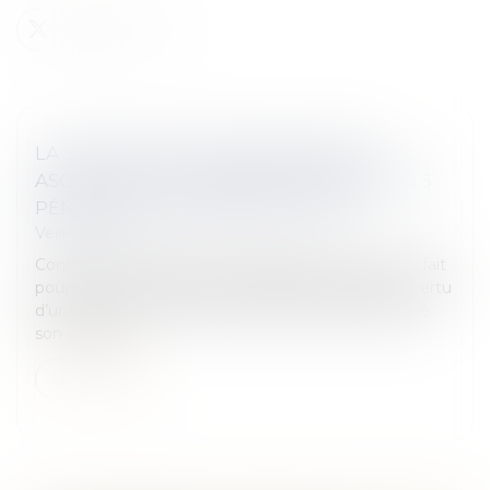
LA SOUSTRACTION DE MINEUR PAR
ASCENDANT AU CARREFOUR DES DROITS
PÉNAL ET INTERNATIONAL PRIVÉ
Veille juridique
Constitue une soustraction aggravée de mineur le fait
pour une mère titulaire de l’autorité parentale en vertu
d’une décision des autorités turques d’avoir déplacé
son enfant à...
Lire la suite