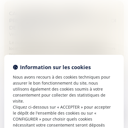
CAUTIONNEMENT : LE DÉLAI DE
PRESCRIPTION DE 3 ANS PRÉVU PAR LA LOI
DE 1989 EST EXCLUSIF
Veille juridique
Le recours subrogatoire de la caution contre le
locataire défaillant est soumis au délai de prescription
triennal de l’article 7-1 de la loi du 6 juillet 1989...
Information sur les cookies
Lire la suite
Nous avons recours à des cookies techniques pour
assurer le bon fonctionnement du site, nous
utilisons également des cookies soumis à votre
consentement pour collecter des statistiques de
visite.
Cliquez ci-dessous sur « ACCEPTER » pour accepter
TOUT SAVOIR SUR LA RESPONSABILITÉ DU
le dépôt de l'ensemble des cookies ou sur «
CONDUCTEUR
CONFIGURER » pour choisir quels cookies
Veille juridique
nécessitant votre consentement seront déposés