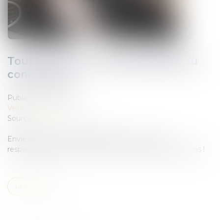
Tout savoir sur la responsabilité du
conducteur
Publié le :
15/06/2022
Veille juridique
Source :
www.oovango.com
Envie d’en découvrir davantage concernant la
responsabilité du conducteur ? Zoom sur les explications !
Lire la suite