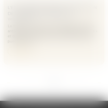
L'ETAT FRANÇAIS OBTIENT L'ANNULATION
DE LA MARQUE « FRANCE.COM »
Veille juridique
La marque « France.com » porte atteinte aux droits
antérieurs de l'Etat français sur l'appellation « France »
et doit être annulée, sans que la société déposante
puisse se préva...
Lire la suite
...
...
<<
<
16
17
18
19
20
21
22
>
>>