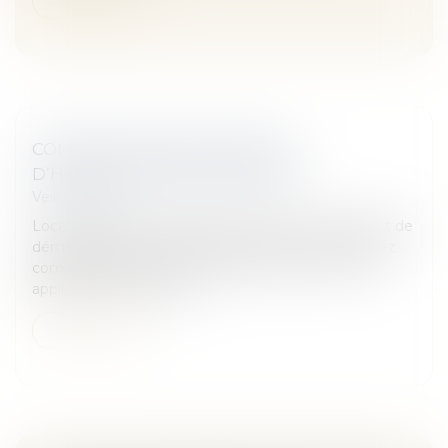
COMMENT RÉSILIER SON BAIL
D’HABITATION NON MEUBLÉE ?
Veille juridique
Locataire de votre résidence principale, votre projet de
déménagement se précise et vous vous demandez
comment mettre fin à votre bail en cours ? La loi
applicable aux locations...
Lire la suite