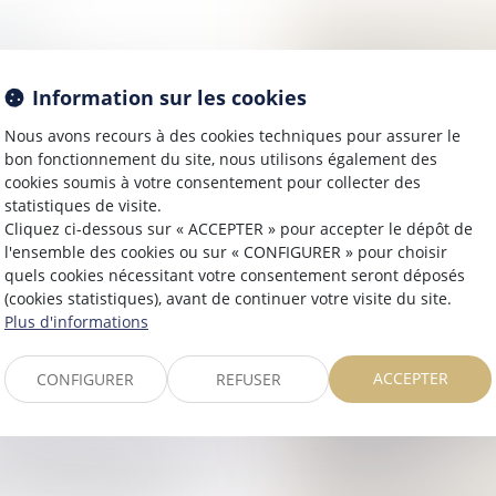
OITS
DÉFINITION DES 
Veille juridique
Information sur les cookies
 léguée et qu'il
Une galerie commerci
e famille a exercé un
l’usage des propriétai
Nous avons recours à des cookies techniques pour assurer le
t...
d’accès aux lots situé
bon fonctionnement du site, nous utilisons également des
cookies soumis à votre consentement pour collecter des
Lire la suite
statistiques de visite.
Cliquez ci-dessous sur « ACCEPTER » pour accepter le dépôt de
l'ensemble des cookies ou sur « CONFIGURER » pour choisir
quels cookies nécessitant votre consentement seront déposés
(cookies statistiques), avant de continuer votre visite du site.
Plus d'informations
SE DÉMOLIR PAR
L’ATTEINTE AU DR
ACCEPTER
CONFIGURER
REFUSER
ENT
FAMILIALE N’EST
L’IRRECEVABILIT
PATERNITÉ
maison en ruine
Veille juridique
 le mur mitoyen était