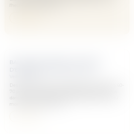
l'heure où l'infraction ava...
Lire la suite
BALCONS EFFONDRÉS : LE RETOUR
D'EXPÉRIENCE D'UN ARCHITECTE
Veille juridique
Des modes constructifs employés dans les années 60-
70 peuvent entraîner des effondrement de balcons
dans de très nombreux logements français. C'est du
moins l'analyse de la Scop...
Lire la suite