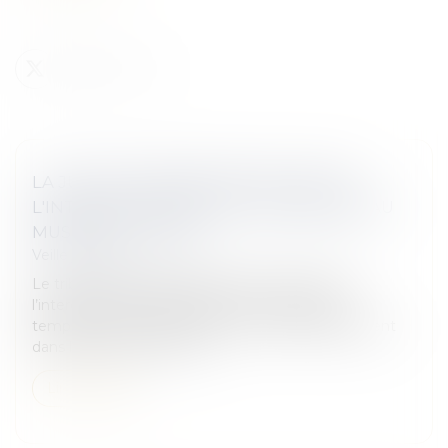
LA JUSTICE ADMINISTRATIVE VALIDE
L'INTERDICTION DE PHOTOGRAPHIER AU
MUSÉE DU LOUVRE
Veille juridique
Le tribunal administratif de Paris a estimé que
l’interdiction de photographier les expositions
temporaires au Musée du Louvre était parfaitement
dans les clous de la loi. Il a...
Lire la suite