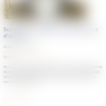
Succession retardée : quels moyens
d'action?
Publié le :
12/06/2019
Veille juridique
Source :
www.notretemps.com
Nous sommes plusieurs héritiers. L'un d'eux bloque la vente
d'une maison faisant partie de la succession. Est-il possible,
s'il ne répond pas à une mise en demeure du notaire de
vendre quand même...
Lire la suite