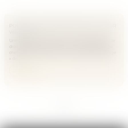
POINT SUR LA DIRECTIVE DROIT D’AUTEUR
Veille juridique
Une fois mis en œuvre l’article 13 de la directive sur le
droit d’auteur (devenu article 17 au fil des débats), le
chef de l’État a promis qu’il n’y aurait pas de « blocage
» de...
Lire la suite
...
...
<<
<
169
170
171
172
173
174
175
>
>>