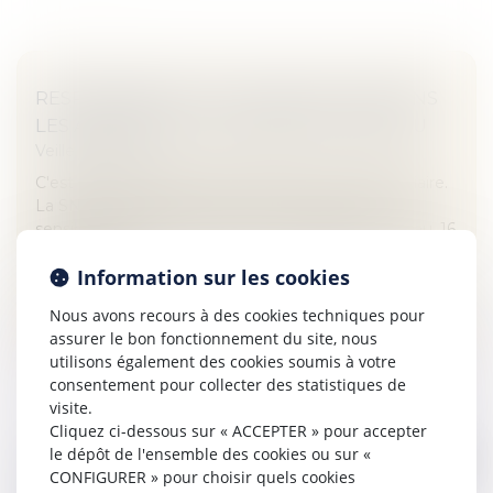
RESPONSABILITÉ DU CONDUCTEUR DANS
LES ACCIDENTS AUX PASSAGES À NIVEAU
Veille juridique
C'est un point sensible du réseau routier et ferroviaire.
La SNCF organisait ce jeudi sa 12eme journée de
sensibilisation à la sécurité sur les passages à niveau. 16
personnes o...
Information sur les cookies
Lire la suite
Nous avons recours à des cookies techniques pour
assurer le bon fonctionnement du site, nous
utilisons également des cookies soumis à votre
consentement pour collecter des statistiques de
visite.
Cliquez ci-dessous sur « ACCEPTER » pour accepter
le dépôt de l'ensemble des cookies ou sur «
SUCCESSION RETARDÉE : QUELS MOYENS
CONFIGURER » pour choisir quels cookies
D'ACTION?