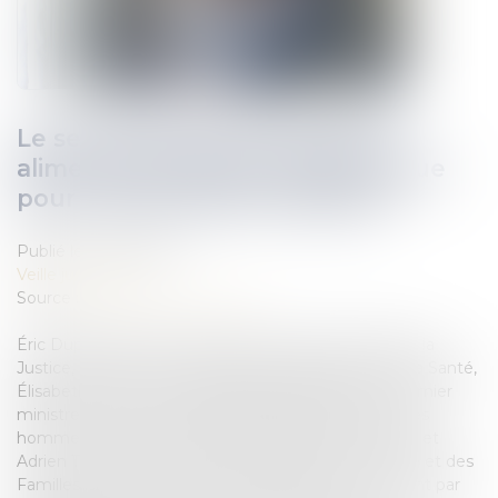
Le service public des pensions
alimentaires devient systématique
pour tous les parents séparés
Publié le :
16/03/2022
Veille juridique
Source :
solidarites-sante.gouv.fr
Éric Dupond-Moretti, garde des Sceaux, ministre de la
Justice, Olivier Véran, ministre des Solidarités et de la Santé,
Élisabeth Moreno, ministre déléguée auprès du Premier
ministre chargée de l’Égalité entre les femmes et les
hommes, de la Diversité et de l’Égalité des chances et
Adrien Taquet, secrétaire d’État chargé de l’Enfance et des
Familles, annoncent la systématisation du versement par