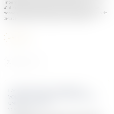
l’intermédiaire de l’agence de recouvrement et
d’intermédiation des pensions alimentaires (ARIPA) des
pensions alimentaires fixées par les décisions judiciaires de
divorce prononcées à compter du 1er mars 2022.
Lire la suite
L’ACCIDENT EN ÉTAT D’ÉBRIÉTÉ AU
VOLANT D’UN VÉHICULE DE FONCTION,
UNE FAUTE GRAVE ?
Veille juridique