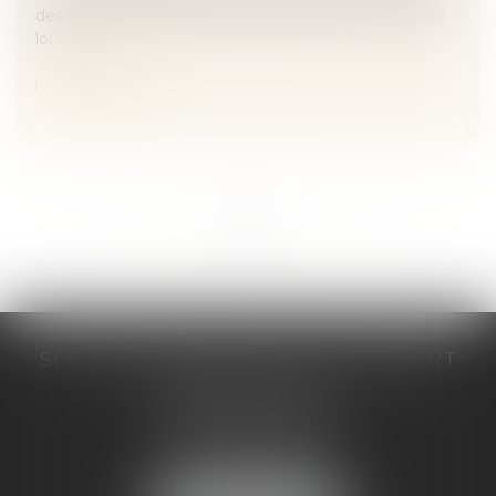
des malades et à la qualité du système de santé, dite
loi « a...
Lire la suite
...
...
<<
<
28
29
30
31
32
33
34
>
>>
SCP COSTE DAUDÉ VALLET LAMBERT
230 Place Jacques Mirouze
Espace Pitot - Bât E
34000 MONTPELLIER
Tél :
04 67 04 89 89
Fax : 04 67 04 12 71