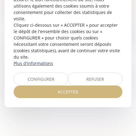
utilisons également des cookies soumis à votre
consentement pour collecter des statistiques de
visite.
Cliquez ci-dessous sur « ACCEPTER » pour accepter
le dépôt de l'ensemble des cookies ou sur «
CONFIGURER » pour choisir quels cookies
nécessitant votre consentement seront déposés
PAR L’EFFET DU PARTAGE, LA
(cookies statistiques), avant de continuer votre visite
CONTESTATION DE L’AG PAR L’HÉRITIER
du site.
DEVENU COPROPRIÉTAIRE EST VALIDÉE
Plus d'informations
Veille juridique
L’héritier d’un lot de copropriété étant censé, par l’effet
CONFIGURER
REFUSER
rétroactif du partage, être seul propriétaire de ses lots
depuis le décès de son auteur, il a pu agir seul, avant
ACCEPTER
l’a...
Lire la suite