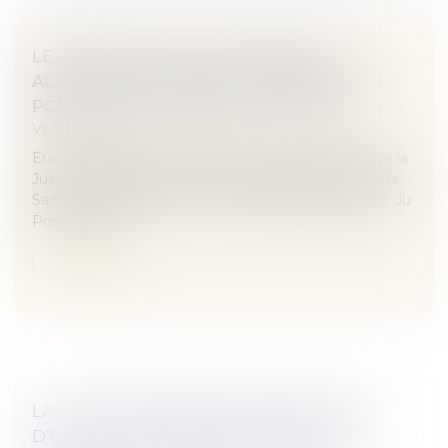
LE SERVICE PUBLIC DES PENSIONS
ALIMENTAIRES DEVIENT SYSTÉMATIQUE
POUR TOUS LES PARENTS SÉPARÉS
Veille juridique
Éric Dupond-Moretti, garde des Sceaux, ministre de la
Justice, Olivier Véran, ministre des Solidarités et de la
Santé, Élisabeth Moreno, ministre déléguée auprès du
Premier mini...
Lire la suite
LA CLAUSE D’INDEXATION IRRÉGULIÈRE
D’UN BAIL COMMERCIAL N’EST PAS