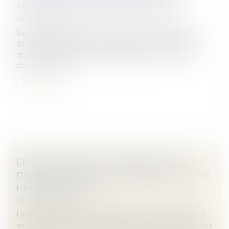
TOUJOURS TOTALEMENT INVALIDÉE
Veille juridique
Seule la stipulation illicite d’une clause d’indexation
d’un bail commercial est réputée non écrite, à moins
que cette stipulation soit indivisible du reste de la
clause. Peu im...
Lire la suite
ENFANT NÉ AVEC UN HANDICAP NON
DÉCELÉ PENDANT LA GROSSESSE : QUID DE
L’INDEMNISATION ?
Veille juridique
Depuis la publication des alinéas 1er à 3 de l’article 1er
de la loi n° 2002-303 du 4 mars 2002 relative aux droits