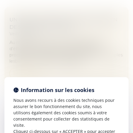
UN COUPLE INTERDIT DE PMA EN RAISON
DE SON ÂGE | SOS CONSO
Veille juridique
Au moment où le Comité consultatif national
d’éthique se prononce pour l’ouverture de la
procréation médicalement assistée (PMA) aux couples
lesbiens et aux femmes célibataires,...
Lire la suite
Information sur les cookies
Nous avons recours à des cookies techniques pour
assurer le bon fonctionnement du site, nous
utilisons également des cookies soumis à votre
UN PARENT PEUT-IL REFUSER DE CONFIER
consentement pour collecter des statistiques de
SES ENFANTS AU CONCUBIN DE L'AUTRE
visite.
Cliquez ci-dessous sur « ACCEPTER » pour accepter
PARENT DANS LE CADRE DE L'EXERCICE DE