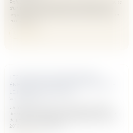
Refuser l'offre d'indemnisation de l'assurance à la suite
d'un accident de la route, permet à l'assureur d'en
négocier le montant par la suite, voire de la remettre
en cause dan...
Lire la suite
LES CONTRATS DE PERFORMANCE
ÉNERGÉTIQUE MONTENT EN PUISSANCE -
LE MONITEUR © WORDLE
Veille juridique
Ce n’est qu’un échantillon. Mais il permet déjà de
dessiner des tendances. L’Observatoire des contrats
de performance énergétique (OCPE), lancé en mai
2016 par le CSTB, l’Ademe...