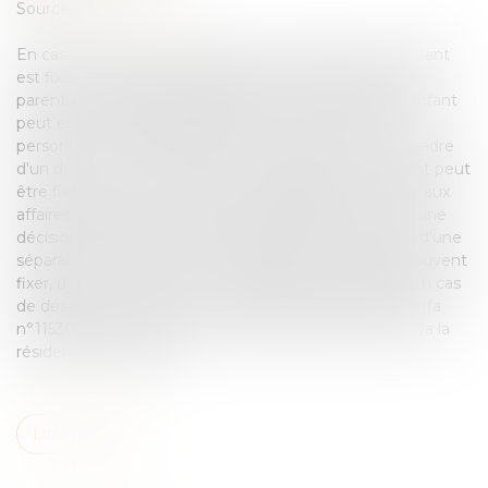
Source :
www.justice.fr
En cas de séparation des parents, la résidence de l'enfant
est fixée soit chez l'un des parents, soit chez les deux
parents en cas de garde alternée. La résidence de l'enfant
peut exceptionnellement être fixée chez une tierce
personne. Qui fixe la résidence de l'enfant ? Dans le cadre
d'un divorce En cas de divorce, la résidence de l'enfant peut
être fixée : par la convention homologuée par le juge aux
affaires familiales en cas d'accord des parents ou par une
décision du juge aux affaires familiales. Dans le cadre d'une
séparation Les parents non mariés qui se séparent peuvent
fixer, d'un commun accord, la résidence de l'enfant. En cas
de désaccord, ils peuvent, en utilisant le formulaire cerfa
n°11530*05, saisir le juge aux affaires familiales qui fixera la
résidence de l'enfant...
Lire la suite