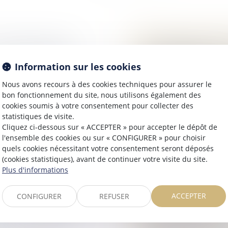
PTIMISATION DU
"LE SILENCE VAU
EST CODIFIÉ EN 
Information sur les cookies
Veille juridique
Nous avons recours à des cookies techniques pour assurer le
patrimoine sans
Trois décrets du 21 ao
bon fonctionnement du site, nous utilisons également des
n de l'abus de droit ?
silence gardé par l’
cookies soumis à votre consentement pour collecter des
oi...
acceptation modifient
statistiques de visite.
Cliquez ci-dessous sur « ACCEPTER » pour accepter le dépôt de
Lire la suite
l'ensemble des cookies ou sur « CONFIGURER » pour choisir
quels cookies nécessitant votre consentement seront déposés
(cookies statistiques), avant de continuer votre visite du site.
Plus d'informations
ACCEPTER
CONFIGURER
REFUSER
IÉTÉ ÉLARGIE À
LA JUSTICE EUR