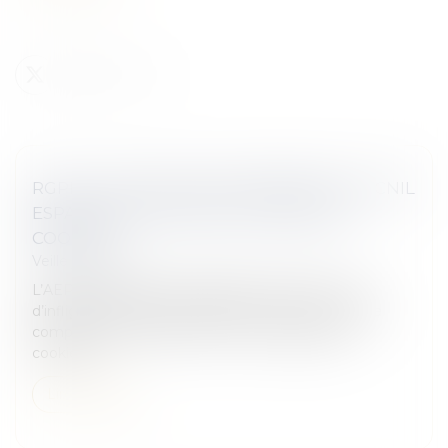
RGPD : VUELING SANCTIONNÉE PAR LA CNIL
ESPAGNOLE POUR SA POLITIQUE DE
COOKIES
Veille juridique
L’AEPD, équivalente espagnole de la CNIL, vient
d’infliger une sanction financière à l’encontre de la
compagnie Vueling. À l’index ? Sa politique de
cookies...
Lire la suite