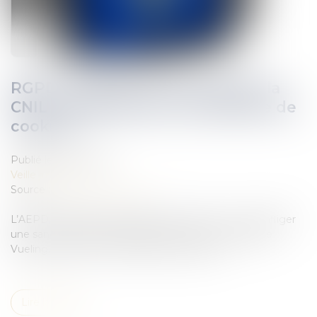
RGPD : Vueling sanctionnée par la
CNIL espagnole pour sa politique de
cookies
Publié le :
05/11/2019
Veille juridique
Source :
www.nextinpact.com
L’AEPD, équivalente espagnole de la CNIL, vient d’infliger
une sanction financière à l’encontre de la compagnie
Vueling. À l’index ? Sa politique de cookies...
Lire la suite