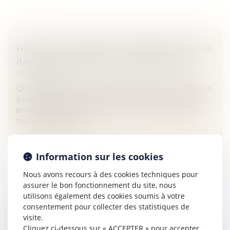
HÉRITAGE : COMMENT TRANSMETTRE SANS
IMPÔTS QUAND ON EST CÉLIBATAIRE ?
Veille juridique
Quels sont les taux de prélèvement pour une donation
à une sœur, à un neveu ou à une nièce ? Votre sœur
profitera d’un abattement de 15.932 euros, puis sera
taxée à 35% jusqu’à...
Lire la suite
Information sur les cookies
Nous avons recours à des cookies techniques pour
assurer le bon fonctionnement du site, nous
utilisons également des cookies soumis à votre
consentement pour collecter des statistiques de
visite.
RÉPARATION DU PRÉJUDICE CAUSÉ PAR
Cliquez ci-dessous sur « ACCEPTER » pour accepter