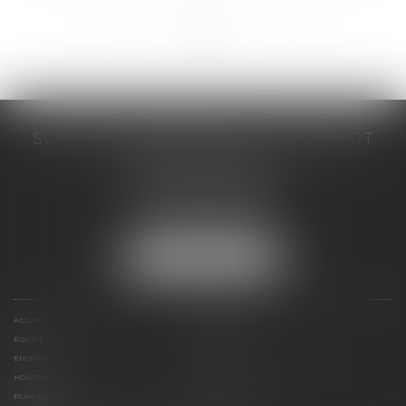
...
...
<<
<
150
151
152
153
154
155
156
>
>>
SCP COSTE DAUDÉ VALLET LAMBERT
230 Place Jacques Mirouze
Espace Pitot - Bât E
34000 MONTPELLIER
Tél :
04 67 04 89 89
Fax : 04 67 04 12 71
NOUS LOCALISER
ACCUEIL
CABINET
ÉQUIPE
COMPÉTENCES
ENCHÈRES
ACTUS
HONORAIRES
CONTACT
PLAN DU SITE
MENTIONS LÉGALES