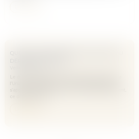
Lire la suite
QUELLES FRONTIÈRES POUR LE DROIT AU
DÉRÉFÉRENCEMENT ?
Veille juridique
Le droit au déréférencement imposé par le droit de
l’Union à l’exploitant d’un moteur de recherche ne
s’applique qu’à l’intérieur de l’UE. Exceptionnellement,
ce droit peut être...
Lire la suite