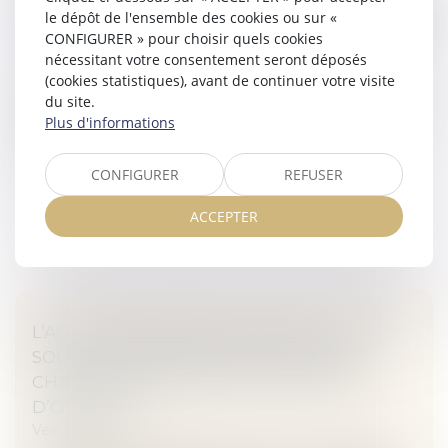
UNE HOSPITALISATION SANS
le dépôt de l'ensemble des cookies ou sur «
CONSENTEMENT IRRÉGULIÈRE
CONFIGURER » pour choisir quels cookies
Veille juridique
nécessitant votre consentement seront déposés
La cour d’appel de Paris énonce exactement qu’il
(cookies statistiques), avant de continuer votre visite
résulte de la combinaison de l’article L. 3216-1 du Code
du site.
de la santé publique, dans sa rédaction issue de la loi n°
Plus d'informations
2011-803 du...
CONFIGURER
REFUSER
Lire la suite
ACCEPTER
L’ACTION EN PAIEMENT DIRECT PAR UN
SOUS-TRAITANT PEUT ÊTRE MISE À LA
CHARGE DU MANDATAIRE DU MAÎTRE
D’OUVRAGE
Veille juridique