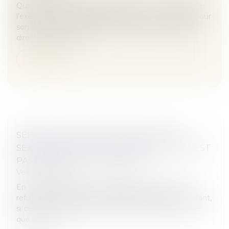
Quand le maître d'ouvrage a confié à un mandataire
l'exercice de certaines attributions en son nom et pour
son compte, le juge, saisi d'une action en paiement
direct par un sous...
Lire la suite
SÉPARATION D'UN COUPLE DE MÊME
SEXE, QUELLE PLACE POUR CELUI QUI N'EST
PAS LE PARENT DE L'ENFANT ?
Veille juridique
En cas de séparation, le beau-parent peut se voir
refuser le droit de maintenir des relations avec l'enfant,
si cela est contraire à l'intérêt de ce dernier. C'est ce
que la Cou...