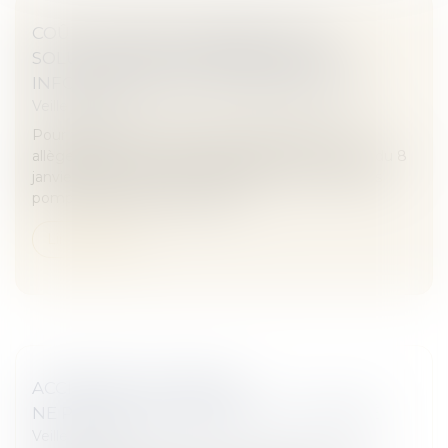
COÛT DES FRAIS D’OBSÈQUES : LES
SOLUTIONS POUR UNE MEILLEURE
INFORMATION DES CONSOMMATEURS
Veille juridique
Pour favoriser la concurrence au bénéfice d’un
allègement du coût des obsèques, la loi n° 93-23 du 8
janvier 1993 a mis fin au monopole communal des
pompes funèbres. Depuis lors...
Lire la suite
ACCIDENTS DU TRAVAIL :
NE PAS LES DÉCLARER NUIT À LA SANTÉ
Veille juridique