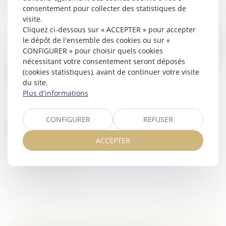
consentement pour collecter des statistiques de
visite.
Cliquez ci-dessous sur « ACCEPTER » pour accepter
le dépôt de l'ensemble des cookies ou sur «
CONFIGURER » pour choisir quels cookies
VÉHICULE IMPLIQUÉ DANS UN ACCIDENT
nécessitant votre consentement seront déposés
DE CIRCULATION : LA QUALITÉ DE
(cookies statistiques), avant de continuer votre visite
PASSAGER DU PROPRIÉTAIRE N’EXCLUT PAS
du site.
LE TRANSFERT DE LA GARDE
Plus d'informations
Veille juridique
Ne donne pas de base légale à sa décision la cour
CONFIGURER
REFUSER
d’appel se bornant à relever que resté passager dans
son propre véhicule, un propriétaire en état d’ébriété
ACCEPTER
n’avait pu en trans...
Lire la suite