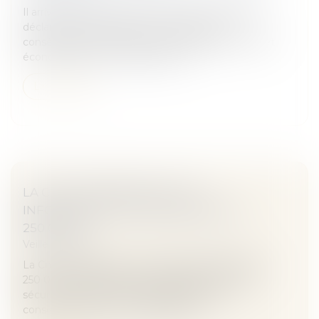
Il arrive que des accidents du travail ne soient pas
déclarés : par ignorance ou par crainte des
conséquences sur l’emploi côté agents, par intérêt
économique côté employeurs ou...
Lire la suite
LA CNIL CONDAMNE LE SITE
INFOGREFFE.FR À UNE AMENDE DE
250 000 €
Veille juridique
La Cnil a condamné le site juridique infogreffe.fr à
250 000 € d’amende. Deux manquements à la
sécurité des données des utilisateurs, leur
conservation et leur confidentialité,...