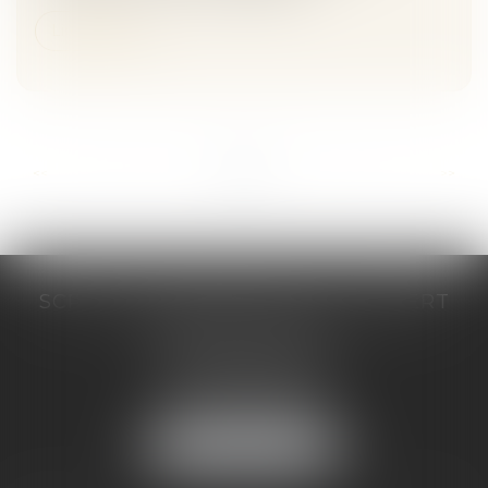
Lire la suite
...
...
<<
<
3
4
5
6
7
8
9
>
>>
SCP COSTE DAUDÉ VALLET LAMBERT
230 Place Jacques Mirouze
Espace Pitot - Bât E
34000 MONTPELLIER
Tél :
04 67 04 89 89
Fax : 04 67 04 12 71
NOUS LOCALISER