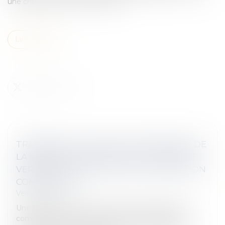
une chronique sur cette décision...
Lire la suite
TRANSFERT, EN COURS DE PROCÉDURE, DE
LA RÉSIDENCE HABITUELLE DE L’ENFANT
VERS UN ÉTAT TIERS : QUELLE JURIDICTION
COMPÉTENTE ?
Veille juridique
Une juridiction d’un État membre ne demeure pas
compétente pour statuer en matière de garde