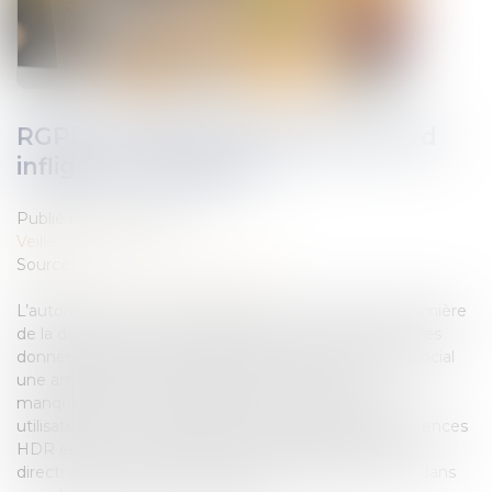
RGPD : retour sur l’amende record
infligée à Instagram
Publié le :
04/10/2022
Veille juridique
Source :
www.editions-legislatives.fr
L’autorité de contrôle irlandaise a revu sa copie à la lumière
de la décision du Comité européen de la protection des
données (CEPD) et a finalement imposé au réseau social
une amende de 405 millions d’euros pour des
manquements au traitement des coordonnées des
utilisateurs mineurs. Jessica Eynard, maître de conférences
HDR en droit à l’Université de Toulouse-Capitole, co-
directrice de la Mention Droit du numérique, revient dans