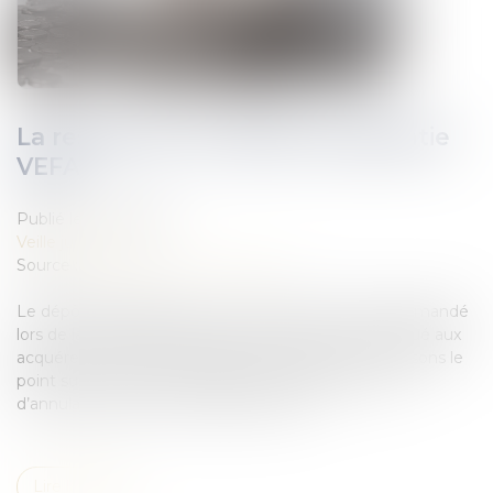
La restitution du dépôt de garantie
VEFA
Publié le :
11/11/2020
Veille juridique
Source :
www.explorimmoneuf.com
Le dépôt de garantie pour un achat en VEFA est demandé
lors de la réservation du bien immobilier. Il est restitué aux
acquéreurs en cas d’annulation, sous conditions. Faisons le
point sur la restitution du dépôt de garantie en cas
d’annulation d’une vente dans le neuf...
Lire la suite