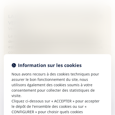
LA RESTITUTION DU DÉPÔT DE GARANTIE
VEFA
Veille juridique
Le dépôt de garantie pour un achat en VEFA est
demandé lors de la réservation du bien immobilier. Il
est restitué aux acquéreurs en cas d’annulation, sous
conditions. Faisons le...
Lire la suite
Information sur les cookies
Nous avons recours à des cookies techniques pour
assurer le bon fonctionnement du site, nous
utilisons également des cookies soumis à votre
consentement pour collecter des statistiques de
visite.
Cliquez ci-dessous sur « ACCEPTER » pour accepter
VOL DE MARCHANDISES : MANQUEMENTS
le dépôt de l'ensemble des cookies ou sur «
DES DONNEURS D’ORDRE VS
CONFIGURER » pour choisir quels cookies
MANQUEMENT DU VOITURIER