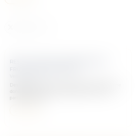
RESTITUTION AUX COHÉRITIERS DES
FRUITS D’UNE DONATION ?
Veille juridique
Des parents consentent à deux de leurs enfants une
donation hors part successorale portant sur trois
parcelles de terre...
Lire la suite