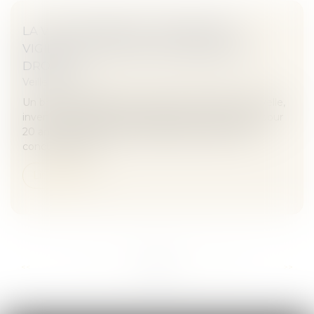
LA VIE D’UN BREVET : RÉFLEXES DE
VIGILANCE POUR NE PAS PERDRE SES
DROITS
Veille juridique
Un brevet protège une invention technique, nouvelle,
inventive et susceptible d’application industrielle pour
20 ans. Il permet à son titulaire d’interdire à des
concurrents d’e...
Lire la suite
...
...
<<
<
97
98
99
100
101
102
103
>
>>