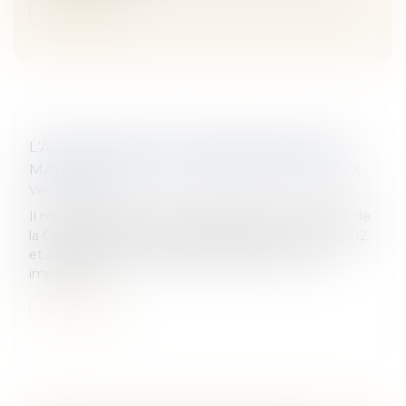
Lire la suite
L'ACQUISITION DE LA NATIONALITÉ PAR
MARIAGE FACE AUX DEVOIRS CONJUGAUX
Veille juridique
Il n'existe pas, en l'état, de jurisprudence constante de
la Cour de cassation selon laquelle les articles 21-2, 212
et 215 du Code civil seraient interprétés comme
impliquant l...
Lire la suite