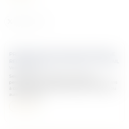
PRESCRIPTION DU RECOURS CONTRE UNE
RECONNAISSANCE D’ACCIDENT DU TRAVAIL
Veille juridique
Selon l’article 2224 du Code civil, les actions
personnelles ou mobilières se prescrivent par cinq ans
à compter du jour où le titulaire d’un droit a connu ou
aurait dû connaîtr...
Lire la suite