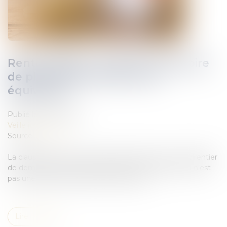
Rente viagère : la clause résolutoire
de plein droit doit être non
équivoque
Publié le :
26/10/2022
Veille juridique
Source :
www.efl.fr
La clause qui a pour seul objet de permettre au crédirentier
de demander en justice le prononcé de la résolution n’est
pas une clause résolutoire de plein droit...
Lire la suite