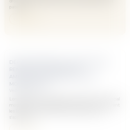
droit pénal, mais peuvent être traumatiques pour la
patiente...
Lire la suite
DÉPLAFONNEMENT DU LOYER DU BAIL
RENOUVELÉ : LE RÉGIME DES
AMÉLIORATIONS PRIME CELUI DES
MODIFICATIONS
Veille juridique
Lorsque les travaux réalisés par le locataire commercial
modifient les caractéristiques des locaux et améliorent
les locaux, c'est le régime des améliorations qui
s'applique. Le...
Lire la suite