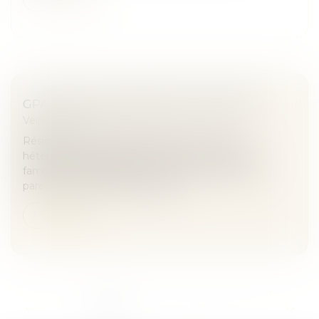
GPA : C’EST L’INTENTION QUI COMPTE
Veille juridique
Résidant en Polynésie française, un couple
hétérosexuel avait obtenu d’un juge aux affaires
familiales la délégation de l’exercice de l’autorité
parentale sur leur enfant biolog...
Lire la suite
...
<<
<
1
2
3
4
5
6
7
>
>>