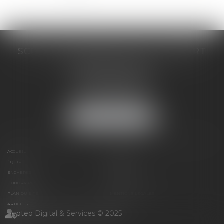
SCP COSTE DAUDÉ VALLET LAMBERT
230 Place Jacques Mirouze
Espace Pitot - Bât E
34000 MONTPELLIER
Tél :
04 67 04 89 89
Fax : 04 67 04 12 71
NOUS LOCALISER
ACCUEIL
CABINET
ÉQUIPE
COMPÉTENCES
ENCHÈRES
ACTUS
HONORAIRES
CONTACT
PLAN DU SITE
MENTIONS LÉGALES
ARTICLES
Septeo Digital & Services © 2025