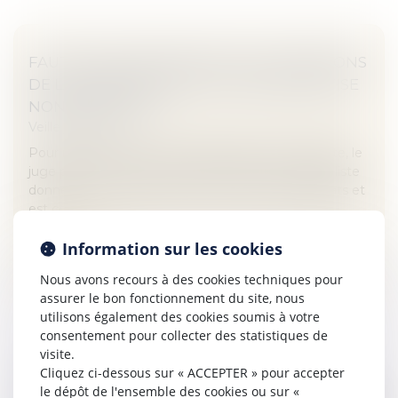
FAUTE D’UN CONSTRUCTEUR : CONDITIONS
DE LA PRISE EN COMPTE D’UNE EXPERTISE
NON JUDICIAIRE
Veille juridique
Pour retenir la faute d’un diagnostiqueur d’amiante, le
juge peut tenir compte de l’avis d’un autre spécialiste
donné à une partie si celui-ci a été versé aux débats et
est corr...
Lire la suite
Information sur les cookies
Nous avons recours à des cookies techniques pour
assurer le bon fonctionnement du site, nous
utilisons également des cookies soumis à votre
consentement pour collecter des statistiques de
visite.
Cliquez ci-dessous sur « ACCEPTER » pour accepter
RENTE VIAGÈRE : LA CLAUSE RÉSOLUTOIRE
le dépôt de l'ensemble des cookies ou sur «