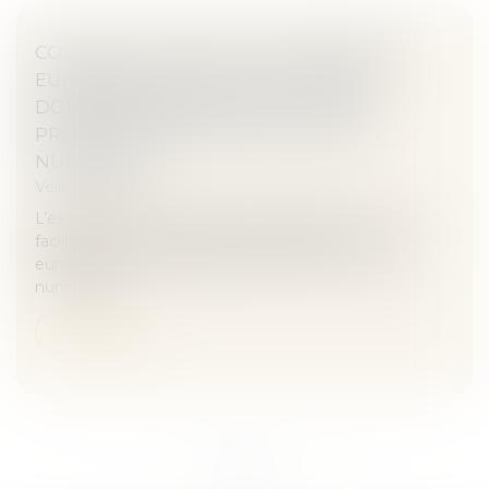
COVID-19 : LE CEPD ET LE CONTRÔLEUR
EUROPÉEN DE LA PROTECTION DES
DONNÉES RENDENT UN AVIS SUR LA
PROPOSITION DE CERTIFICAT VERT
NUMÉRIQUE
Veille juridique
L’essentiel La Commission européenne propose de
faciliter la libre circulation au sein de l’Union
européenne en mettant en place un certificat vert
numérique...
Lire la suite
...
...
<<
<
74
75
76
77
78
79
80
>
>>