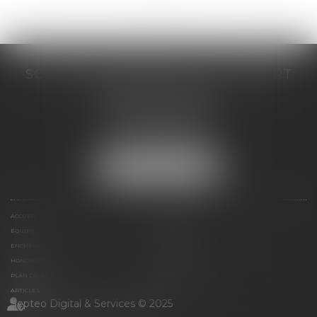
SCP COSTE DAUDÉ VALLET LAMBERT
230 Place Jacques Mirouze
Espace Pitot - Bât E
34000 MONTPELLIER
Tél :
04 67 04 89 89
Fax : 04 67 04 12 71
NOUS LOCALISER
ACCUEIL
CABINET
ÉQUIPE
COMPÉTENCES
ENCHÈRES
ACTUS
HONORAIRES
CONTACT
PLAN DU SITE
MENTIONS LÉGALES
ARTICLES
Septeo Digital & Services © 2025