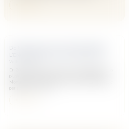
Lire la suite
DE NOUVELLES VILLES APPLIQUERONT
L’ENCADREMENT DES LOYERS EN 2021
Veille juridique
En 2021, l'encadrement des loyers s'appliquera dans
plusieurs dizaines de villes, dont Lyon, Bordeaux,
Montpellier et Grenoble et une partie de la banlieue
parisienne, comme c’e...
Lire la suite