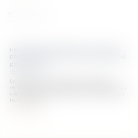
RESPONSABILITÉ MÉDICALE DU FAIT DES
PRODUITS DÉFECTUEUX : DES CONDITIONS
RESTRICTIVES
Veille juridique
La pose d’une prothèse défectueuse engage la
responsabilité de son fabricant à l’exclusion de celle du
chirurgien ayant réalisé l’intervention, en l’absence de
faute de sa part...
Lire la suite