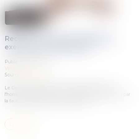
Recours contre tiers : définition,
exemples et prescription
Publié le :
20/04/2021
Veille juridique
Source :
www.capital.fr
Le Code civil dispose que : Tout fait quelconque de
l'homme, qui cause à autrui un dommage, oblige celui par
la faute duquel il est arrivé à le réparer...
Lire la suite