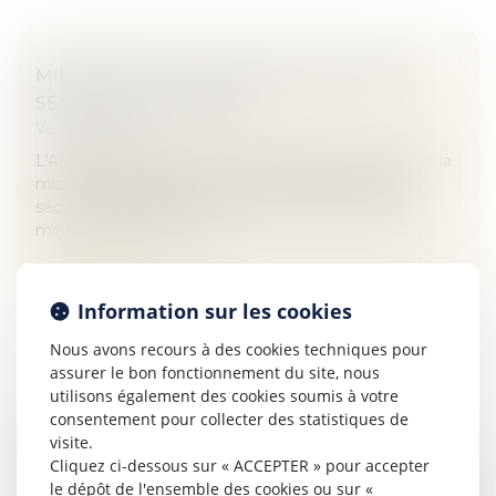
MINEURS NON ACCOMPAGNÉS (MNA) ET
SÉCURITÉ : QUE FAIRE ?
Veille juridique
L'Assemblée nationale vient de publier le rapport de la
mission d'information sur les problématiques de
sécurité associées à la présence sur le territoire de
mineurs non accompa...
Lire la suite
Information sur les cookies
Nous avons recours à des cookies techniques pour
assurer le bon fonctionnement du site, nous
utilisons également des cookies soumis à votre
consentement pour collecter des statistiques de
LES DONNÉES DES VÉHICULES CONNECTÉS
visite.
Cliquez ci-dessous sur « ACCEPTER » pour accepter
ACCESSIBLES POUR LA PRÉVENTION DES
le dépôt de l'ensemble des cookies ou sur «
ACCIDENTS