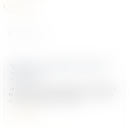
Lire la suite
BÂTIMENT : DES PERSPECTIVES 2021 EN
DEMI-TEINTE
Veille juridique
Le bâtiment ne pouvait échapper à la crise qui frappe
l’économie mondiale et se manifeste en France, par
une chute de 9 % du PIB en 2020...
Lire la suite