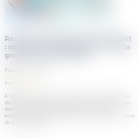
Recherche de paternité d’un défunt
: comparer l’ADN de l’enfant et de la
grand-mère est possible
Publié le :
07/04/2021
Veille juridique
Source :
www.efl.fr
À l’occasion d’une action en recherche ou en contestation
de paternité, le juge peut, lorsque le géniteur supposé est
décédé, ordonner une expertise pour comparer les
empreintes génétiques de l’enfant avec celles de membres
de la famille du père...