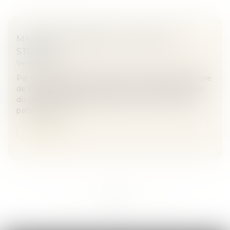
MARQUE RENOMMÉE : LES ROLLING
STONES
Veille juridique
Par une décision du 25 février 2021, le tribunal judiciaire
de Paris a jugé que les marques reproduisant le logo
du groupe The Rolling Stones sont connues d’une
partie significa...
Lire la suite
...
...
<<
<
76
77
78
79
80
81
82
>
>>