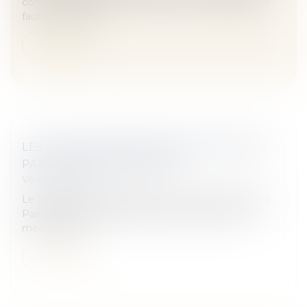
conduit un véhicule à leur insu sont, en l'absence de
faute inexcusab...
Lire la suite
LES LABORATOIRES SERVIER RATTRAPÉS
PAR LE POISON MEDIATOR
Veille juridique
Le groupe pharmaceutique a été condamné lundi à
Paris, ainsi que l'Agence nationale de sécurité du
médicament...
Lire la suite