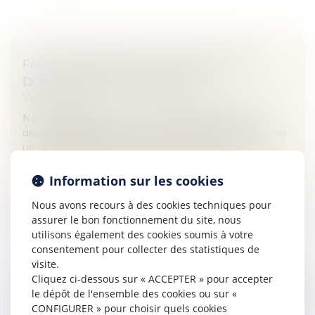
FAUT-IL RÉFORMER LA FISCALITÉ DES
DONATIONS ET SUCCESSIONS ?
Veille juridique
Nouveau débat en vue avec le projet de loi de la
députée socialiste Christine Pires Beaune qui propose
un grand big bang des droits de transmission...
Lire la suite
Information sur les cookies
Nous avons recours à des cookies techniques pour
assurer le bon fonctionnement du site, nous
utilisons également des cookies soumis à votre
consentement pour collecter des statistiques de
visite.
Cliquez ci-dessous sur « ACCEPTER » pour accepter
RECHERCHE DE PATERNITÉ D’UN DÉFUNT :
le dépôt de l'ensemble des cookies ou sur «
COMPARER L’ADN DE L’ENFANT ET DE LA
CONFIGURER » pour choisir quels cookies