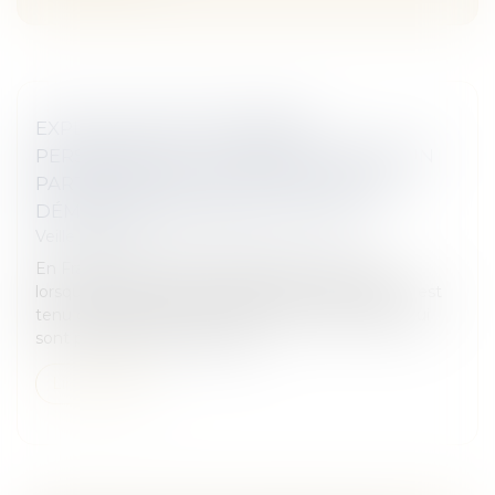
EXPLOITATION DE DONNÉES
PERSONNELLES : À PARTIR DE QUAND UN
PARTICULIER DOIT-IL EFFECTUER DES
DÉMARCHES AUPRÈS DE LA CNIL ?
Veille juridique
En France et de manière générale en Europe,
lorsqu’un fichier traite de données personnelles, il est
tenu de respecter un certain nombre de règles, qui
sont posées notamment par...
Lire la suite