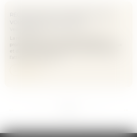
RÉCEPTION TACITE : NÉCESSITÉ D'UNE
VOLONTÉ NON ÉQUIVOQUE
Veille juridique
La réception tacite d’un ouvrage ne peut être
prononcée en raison du paiement partiel des travaux
et du refus réitéré du maître de l'ouvrage de signer
l’attestation de leur bon...
Lire la suite
...
...
<<
<
45
46
47
48
49
50
51
>
>>