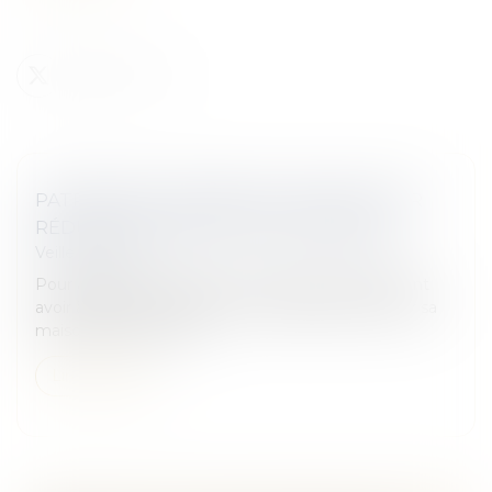
PATRIMOINE. DONNER SA MAISON POUR
RÉDUIRE LES DROITS DE SUCCESSION
Veille juridique
Pour alléger les droits de succession que pourraient
avoir à payer ses enfants, il est possible de donner sa
maison, de son vivant.
Lire la suite