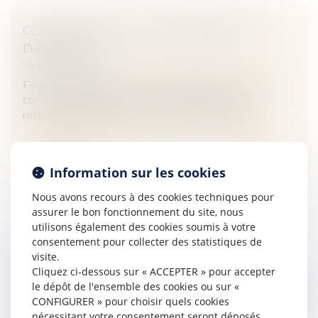
CONSTAT : EST-IL OBLIGATOIRE EN CAS
D’ACCIDENT ?
Veille juridique
Formalité courante lors d’un accident de la route, le
constat à l’amiable permet de déterminer les
responsabilités de chacun. Mais est-il obligatoire ?
Lire la suite
Information sur les cookies
Nous avons recours à des cookies techniques pour
assurer le bon fonctionnement du site, nous
utilisons également des cookies soumis à votre
consentement pour collecter des statistiques de
GARDE EXCLUSIVE : COMMENT LA
visite.
DEMANDER ?
Cliquez ci-dessous sur « ACCEPTER » pour accepter
Veille juridique
le dépôt de l'ensemble des cookies ou sur «
CONFIGURER » pour choisir quels cookies
Lors d'une procédure de divorce, les deux parents
nécessitant votre consentement seront déposés