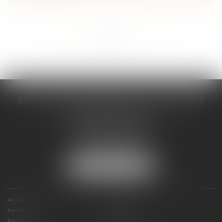
...
...
<<
<
36
37
38
39
40
41
42
>
>>
SCP COSTE DAUDÉ VALLET LAMBERT
230 Place Jacques Mirouze
Espace Pitot - Bât E
34000 MONTPELLIER
Tél :
04 67 04 89 89
Fax : 04 67 04 12 71
NOUS LOCALISER
ACCUEIL
CABINET
ÉQUIPE
COMPÉTENCES
ENCHÈRES
ACTUS