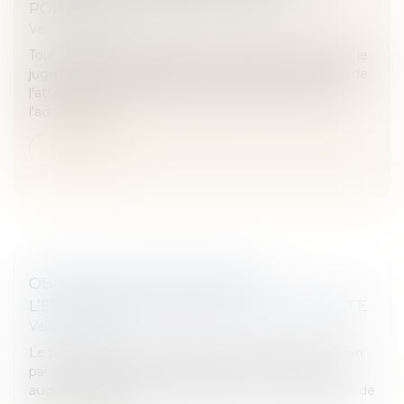
PORTÉE À L'INTÉRÊT COLLECTIF
Veille juridique
Tout syndicat professionnel peut demander, devant le
juge administratif, réparation du préjudice résultant de
l'atteinte portée, du fait d'une faute commise par
l'administratio...
Lire la suite
OBLIGATION DE SÉCURITÉ DE
L’EMPLOYEUR ET EXPOSITION À L’AMIANTE
Veille juridique
Le point de départ du délai de prescription de l’action
par laquelle un salarié demande à son employeur,
auquel il reproche un manquement à son obligation de