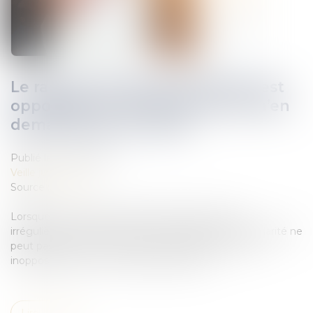
Le rapport d’expertise judiciaire est
opposable au constructeur qui n’en
demande pas la nullité
Publié le :
19/01/2022
Veille juridique
Source :
www.efl.fr
Lorsque les opérations d’expertise judiciaire sont
irrégulières, le constructeur qui invoque cette irrégularité ne
peut pas se borner à soutenir que l’expertise lui est
inopposable. Il doit en invoquer la nullité.
Lire la suite