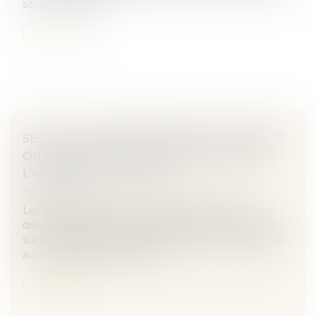
sécurité, réparatio...
Lire la suite
SEULS LES COPROPRIÉTAIRES OPPOSANTS
OU DÉFAILLANTS PEUVENT SOLLICITER
L’ANNULATION D’UNE AG
Veille juridique
Les actions qui ont pour objet de contester les
décisions des assemblées générales, même fondées
sur le défaut de pouvoir de la personne qui a procédé
aux convocations, ne peuve...
Lire la suite