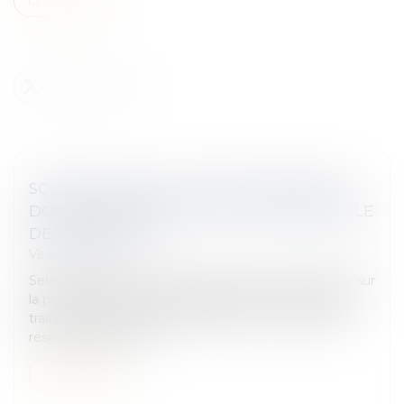
SOUS-TRAITANTS : LA RÉUTILISATION DE
DONNÉES CONFIÉES PAR UN RESPONSABLE
DE TRAITEMENT
Veille juridique
Selon la définition donnée par le règlement général sur
la protection des données (RGPD), un sous-traitant
traite des données personnelles pour le compte du
responsable du trait...
Lire la suite