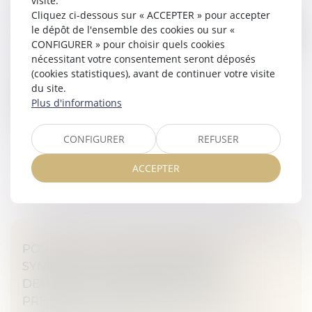
visite.
LE RAPPORT D’EXPERTISE JUDICIAIRE EST
Cliquez ci-dessous sur « ACCEPTER » pour accepter
OPPOSABLE AU CONSTRUCTEUR QUI N’EN
le dépôt de l'ensemble des cookies ou sur «
DEMANDE PAS LA NULLITÉ
CONFIGURER » pour choisir quels cookies
Veille juridique
nécessitant votre consentement seront déposés
Lorsque les opérations d’expertise judiciaire sont
(cookies statistiques), avant de continuer votre visite
irrégulières, le constructeur qui invoque cette
du site.
irrégularité ne peut pas se borner à soutenir que
Plus d'informations
l’expertise lui est inopposa...
CONFIGURER
REFUSER
Lire la suite
ACCEPTER
POSSIBILITÉ POUR UNE UNION DE
SYNDICATS PROFESSIONNELS DE
DEMANDER L'INDEMNISATION DU
PRÉJUDICE RÉSULTANT DE L'ATTEINTE