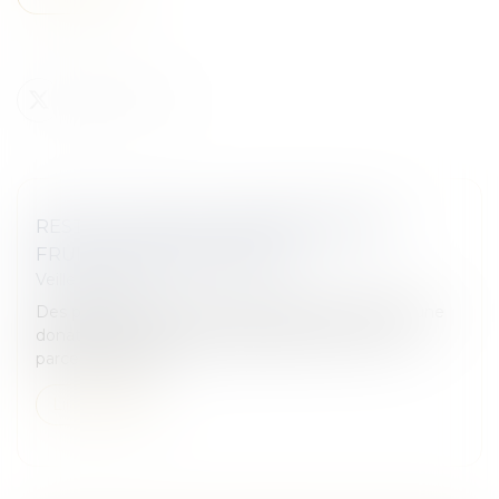
RESTITUTION AUX COHÉRITIERS DES
FRUITS D’UNE DONATION ?
Veille juridique
Des parents consentent à deux de leurs enfants une
donation hors part successorale portant sur trois
parcelles de terre...
Lire la suite