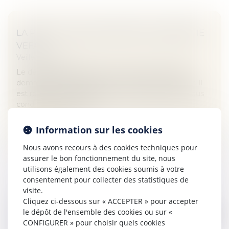
LA RESTITUTION DU DÉPÔT DE GARANTIE
VEFA
Veille juridique
Le dépôt de garantie pour un achat en VEFA est
demandé lors de la réservation du bien immobilier. Il
est restitué aux acquéreurs en cas d’annulation, sous
conditions. Faisons le...
Lire la suite
Information sur les cookies
Nous avons recours à des cookies techniques pour
assurer le bon fonctionnement du site, nous
utilisons également des cookies soumis à votre
consentement pour collecter des statistiques de
visite.
Cliquez ci-dessous sur « ACCEPTER » pour accepter
VOL DE MARCHANDISES : MANQUEMENTS
le dépôt de l'ensemble des cookies ou sur «
DES DONNEURS D’ORDRE VS
CONFIGURER » pour choisir quels cookies
MANQUEMENT DU VOITURIER