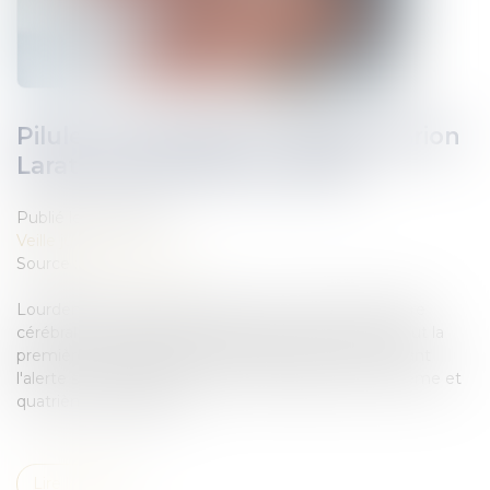
Pilule contraceptive : l'affaire Marion
Larat sera instruite au pénal
Publié le :
11/11/2020
Veille juridique
Source :
www.liberation.fr
Lourdement handicapée après un accident vasculaire
cérébral qu'elle attribue à sa pilule, la jeune femme fut la
première Française à déposer plainte en 2012, sonnant
l'alerte sur les risques liés aux contraceptifs de troisième et
quatrième génération...
Lire la suite