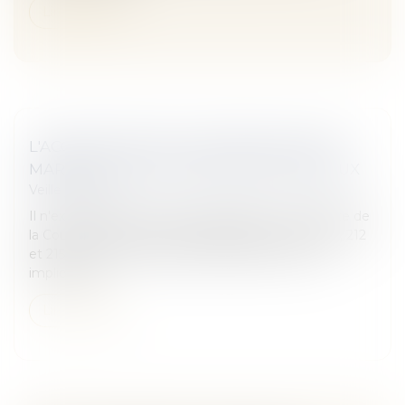
Lire la suite
L'ACQUISITION DE LA NATIONALITÉ PAR
MARIAGE FACE AUX DEVOIRS CONJUGAUX
Veille juridique
Il n'existe pas, en l'état, de jurisprudence constante de
la Cour de cassation selon laquelle les articles 21-2, 212
et 215 du Code civil seraient interprétés comme
impliquant l...
Lire la suite