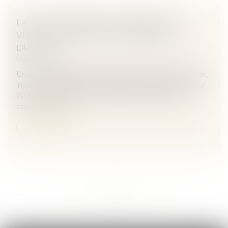
LA VIE D’UN BREVET : RÉFLEXES DE
VIGILANCE POUR NE PAS PERDRE SES
DROITS
Veille juridique
Un brevet protège une invention technique, nouvelle,
inventive et susceptible d’application industrielle pour
20 ans. Il permet à son titulaire d’interdire à des
concurrents d’e...
Lire la suite
...
...
<<
<
97
98
99
100
101
102
103
>
>>