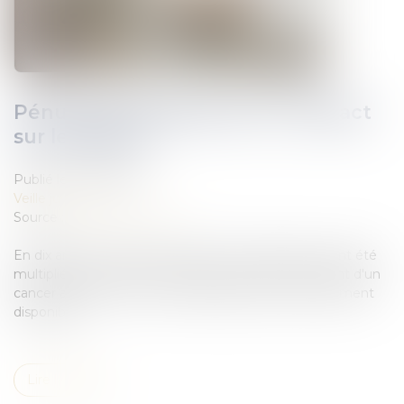
Pénurie de médicament et l'impact
sur le patient
Publié le :
21/08/2019
Veille juridique
Source :
www.francetvinfo.fr
En dix ans, les ruptures de stock de médicaments ont été
multipliées par 20. Près de Calais, un patient souffrant d'un
cancer a été privé de chimiothérapie, faute de traitement
disponible...
Lire la suite