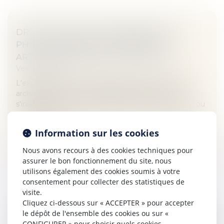
DROITS D'AUTEUR CONCERNANT DES
PHOTOGRAPHIES ILLUSTRANT LES
ARTICLES ARCHIVÉS D'UN JOURNAL
Veille juridique
L'exploitation de photographies illustrant les articles
archivés en PDF sur le site internet d'un journal
s'inscrit-elle dans la continuité de l'oeuvre première ou
constitue-t-e...
Information sur les cookies
Lire la suite
Nous avons recours à des cookies techniques pour
assurer le bon fonctionnement du site, nous
utilisons également des cookies soumis à votre
consentement pour collecter des statistiques de
visite.
Cliquez ci-dessous sur « ACCEPTER » pour accepter
QU'EST-CE QU'UN QUASI-USUFRUIT ?
le dépôt de l'ensemble des cookies ou sur «
Veille juridique
CONFIGURER » pour choisir quels cookies