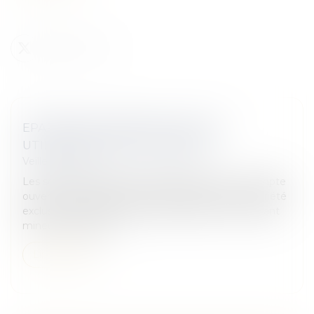
EPARGNE DES MINEURS : QUELLE
UTILISATION PAR LES PARENTS
Veille juridique
Les sommes déposées par les parents sur un compte
ouvert au nom de leur enfant deviennent sa propriété
exclusive, quel que soit son âge. Néanmoins, l'enfant
mineur n'a pas la ca...
Lire la suite