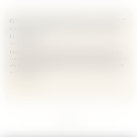
DROIT À L’OUBLI SUR GOOGLE : LA COUR DE
CASSATION DANS L’ATTENTE DE L’ARRÊT
DE LA CJUE
Veille juridique
Une nouvelle fois, la question du référencement des
condamnations pénales par les moteurs de recherche,
via les articles de presse, est soumise aux plus hautes
juridictions. Cet...
Lire la suite
...
...
<<
<
159
160
161
162
163
164
165
>
>>