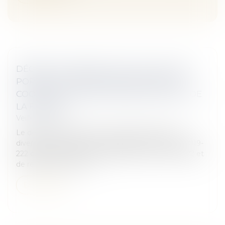
DÉCRET N° 2019-756 DU 22 JUILLET 2019
PORTANT DIVERSES DISPOSITIONS DE
COORDINATION EN MATIÈRE DE DROIT DE
LA FAMILLE
Veille juridique
Le décret n° 2019-756 du 22 juillet 2019 portant
diverses dispositions de coordination de la loi n° 2019-
222 du 23 mars 2019 de programmation 2018-2022 et
de réforme pour la jus...
Lire la suite