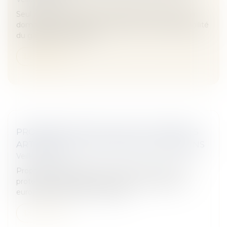
Seul le fait de la victime à l’origine exclusive de son
dommage fait obstacle à l’examen de la responsabilité
du gardien de la chose...
Lire la suite
PROPRIÉTÉ INTELLECTUELLE : PRODUITS
ARTISANAUX ET INDUSTRIELS EUROPÉENS
Veille juridique
Propriété intellectuelle: la Commission renforce la
protection des produits artisanaux et industriels
européens dans l'UE et au-delà...
Lire la suite