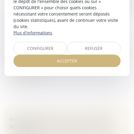
le dépôt de l'ensemble des cookies ou sur «
CONFIGURER » pour choisir quels cookies
LA MENTION DE LA MAJORITÉ AU LIEU DE
nécessitant votre consentement seront déposés
(cookies statistiques), avant de continuer votre visite
L’UNANIMITÉ DANS LE PV D’AG NE REND
du site.
PAS NULLE LA DÉCISION
Plus d'informations
Veille juridique
Le procès-verbal qui énonce que la résolution a été
CONFIGURER
REFUSER
adoptée « à la majorité des copropriétaires présents ou
représentés » sans mentionner le nom des opposants
ACCEPTER
ou abstentionniste...
Lire la suite
RESPONSABILITÉ DU FAIT DES CHOSES :
INCIDENCE DE LA FAUTE DE LA VICTIME
Veille juridique