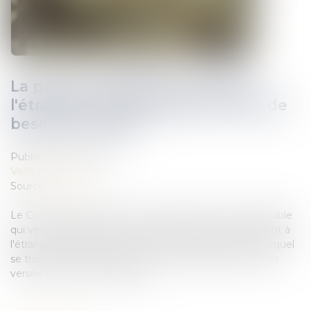
La pension alimentaire versée à
l'étranger est déductible si l'état de
besoin est établi
Publié le :
26/04/2022
Veille juridique
Source :
www.efl.fr
Le Conseil d'Etat illustre le cas dans lequel un contribuable
qui verse une pension alimentaire à ses parents résidant à
l'étranger apporte la preuve de l'état de besoin dans lequel
se trouvent ses parents et peut ainsi déduire la pension
versée de son revenu global...