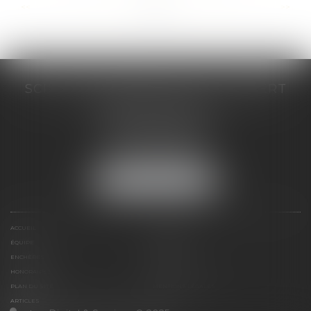
...
...
<<
<
23
24
25
26
27
28
29
>
>>
SCP COSTE DAUDÉ VALLET LAMBERT
230 Place Jacques Mirouze
Espace Pitot - Bât E
34000 MONTPELLIER
Tél :
04 67 04 89 89
Fax : 04 67 04 12 71
NOUS LOCALISER
ACCUEIL
CABINET
ÉQUIPE
COMPÉTENCES
ENCHÈRES
ACTUS
HONORAIRES
CONTACT
PLAN DU SITE
MENTIONS LÉGALES
ARTICLES