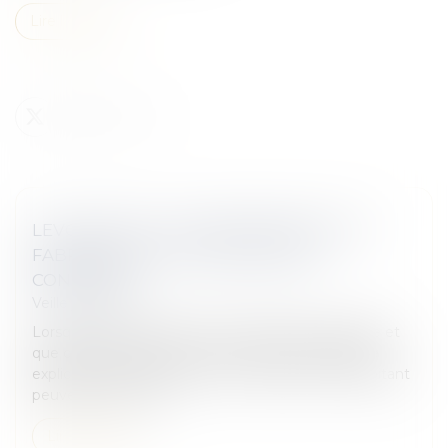
Lire la suite
LEVOTHYROX : LA RESPONSABILITÉ DU
FABRICANT ET DE L’EXPLOITANT
CONFIRMÉE
Veille juridique
Lorsque la composition d’un médicament change et
que cette évolution de formule n’est pas signalée
explicitement dans la notice, le fabricant et l’exploitant
peuvent se voir rep...
Lire la suite