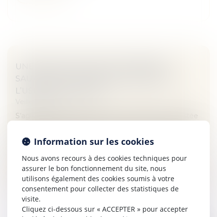
UNE DONATION EN NUE-PROPRIÉTÉ
SAUVÉE DE L’ACTION PAULIENNE PAR
L’USUFRUIT RÉSERVÉ
Veille juridique
S’agissant d’une donation en nue-propriété contestée
par un créancier, les juges du fond ont souverainement
apprécié, au regard de l’évaluation de l’usufruit et du
Information sur les cookies
montant de la...
Nous avons recours à des cookies techniques pour
Lire la suite
assurer le bon fonctionnement du site, nous
utilisons également des cookies soumis à votre
consentement pour collecter des statistiques de
visite.
Cliquez ci-dessous sur « ACCEPTER » pour accepter