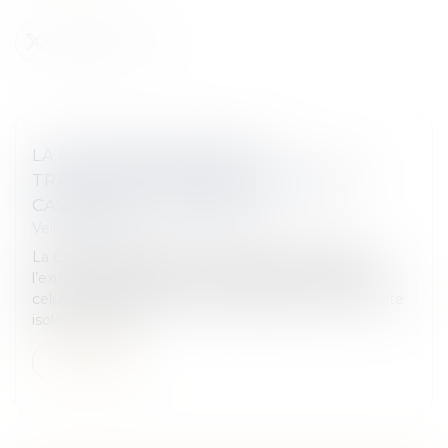
LA FAUTE INEXCUSABLE DU
TRANSPORTEUR EXISTE : LA COUR DE
CASSATION L’A CONSACRÉE
Veille juridique
La Cour de cassation retient pour la première fois
l’existence d’une faute inexcusable du transporteur :
celui-ci avait stationné son camion de nuit, sur un site
isolé en pleine...
Lire la suite