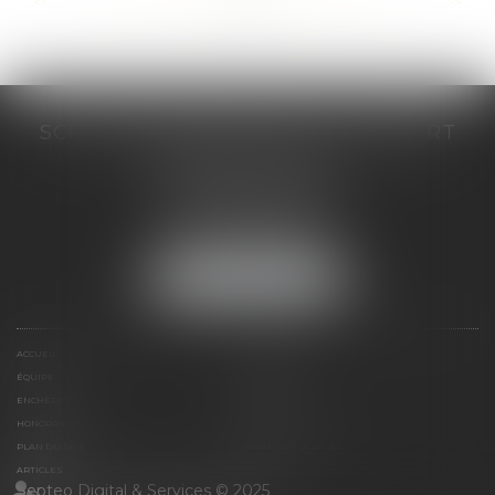
...
...
<<
<
198
199
200
201
202
203
204
>
>>
SCP COSTE DAUDÉ VALLET LAMBERT
230 Place Jacques Mirouze
Espace Pitot - Bât E
34000 MONTPELLIER
Tél :
04 67 04 89 89
Fax : 04 67 04 12 71
NOUS LOCALISER
ACCUEIL
CABINET
ÉQUIPE
COMPÉTENCES
ENCHÈRES
ACTUS
HONORAIRES
CONTACT
PLAN DU SITE
MENTIONS LÉGALES
ARTICLES
Septeo Digital & Services © 2025