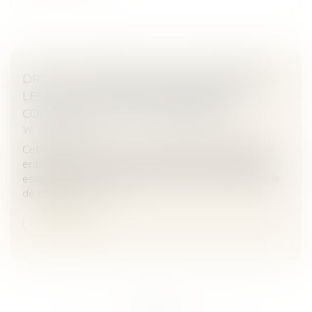
DROIT ET ARTISANS : POUR L'ASSURANCE,
LES ACTIVITÉS DÉCLARÉES DOIVENT
COLLER AUX ACTIVITÉS EXERCÉES
Veille juridique
Cet arrêt récent de la Cour de cassation rappelle aux
entrepreneurs combien la déclaration d'activité est
essentielle. Une entreprise est reconnue responsable
de désordres sur u...
Lire la suite