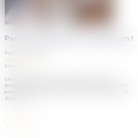
Pas de droit d'auteur sur les saveurs !
Publié le :
18/12/2018
Veille juridique
Source :
www.efl.fr
La saveur d'un aliment ne constitue par une œuvre
susceptible d'être protégée par le droit d'auteur, faute de
pouvoir être identifiée avec suffisamment de précision et
d'objectivité...
Lire la suite