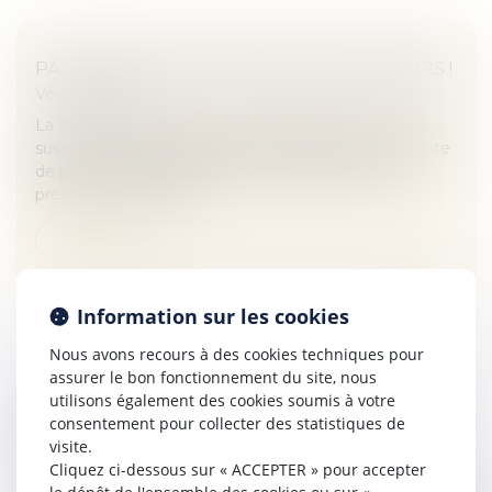
PAS DE DROIT D'AUTEUR SUR LES SAVEURS !
Veille juridique
La saveur d'un aliment ne constitue par une œuvre
susceptible d'être protégée par le droit d'auteur, faute
de pouvoir être identifiée avec suffisamment de
précision et d'objecti...
Lire la suite
Information sur les cookies
Nous avons recours à des cookies techniques pour
assurer le bon fonctionnement du site, nous
utilisons également des cookies soumis à votre
LE CONSTRUCTEUR NE RÉPOND PAS DES
consentement pour collecter des statistiques de
DOMMAGES RELATIFS AUX TRAVAUX QU’IL
visite.
N’A PAS EXÉCUTÉS
Cliquez ci-dessous sur « ACCEPTER » pour accepter
Veille juridique