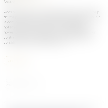
Source :
www.linternaute.com
Pacs ou mariage ? Le Pacs, quelle définition ? Beaucoup
de couples sont amenés à se poser ces questions. Souple,
la convention d'un Pacs présente des avantages,
notamment lors de sa rupture... Créé par la loi du 15
novembre 1999, le Pacs (pacte civil de solidarité) est un
contrat qui permet à deux personnes majeures, sans
condition de sexe, d'organiser leur vie...
Lire la suite