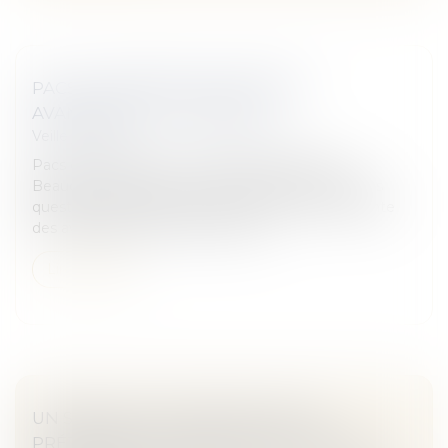
PACS : CONVENTION, RUPTURE,
AVANTAGES... TOUT SAVOIR
Veille juridique
Pacs ou mariage ? Le Pacs, quelle définition ?
Beaucoup de couples sont amenés à se poser ces
questions. Souple, la convention d'un Pacs présente
des avantages, notamment lors d...
Lire la suite
UN SINGE PHOTOGRAPHE PEUT-IL
PRÉTENDRE AU DROIT D'AUTEUR ? LA