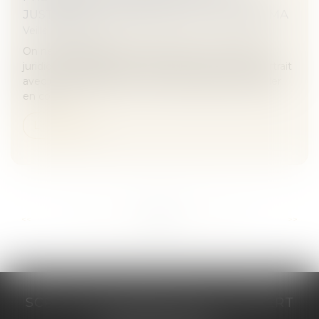
JUSTICE NE TRANCHERA PAS - NUMERAMA
Veille juridique
On ne connaîtra pas le mot de la fin, sur le terrain
juridique, de l'affaire du singe ayant fait un autoportrait
avec un appareil photo. Alors que l'affaire devait aller
en cour...
Lire la suite
...
...
<<
<
263
264
265
266
267
268
269
>
>>
SCP COSTE DAUDÉ VALLET LAMBERT