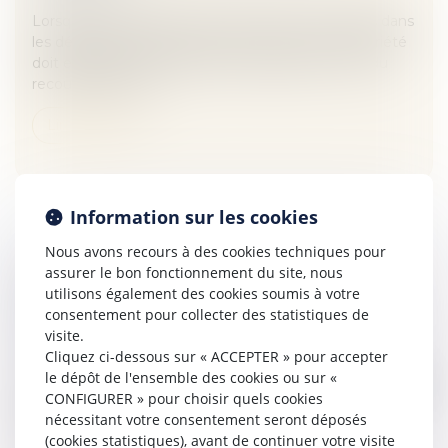
Lorsqu'un copropriétaire ne paye pas ses charges dans
les délais qui lui sont impartis, le syndic de copropriété
doit engager les démarches nécessaires en vue du
recouvrement de...
Lire la suite
Information sur les cookies
Nous avons recours à des cookies techniques pour
assurer le bon fonctionnement du site, nous
RÉVOCATION DE DONATIONS ENTRE
utilisons également des cookies soumis à votre
ÉPOUX : APPLICATION DE LA LOI DANS LE
consentement pour collecter des statistiques de
TEMPS - LA GAZETTE DU PALAIS
visite.
Veille juridique
Cliquez ci-dessous sur « ACCEPTER » pour accepter
L’article 47 III de la loi du 23 juin 2006, qui énonce que
le dépôt de l'ensemble des cookies ou sur «
les donations de biens présents faites entre époux
CONFIGURER » pour choisir quels cookies
avant le 1erjanvier 2005 demeurent révocables dans
nécessitant votre consentement seront déposés
les conditions p...
(cookies statistiques), avant de continuer votre visite