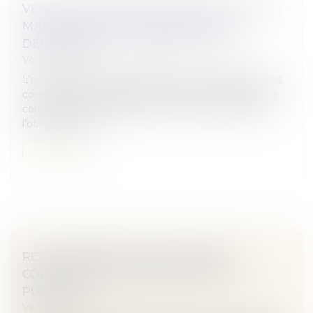
VENTE D’UN TERRAIN INCONSTRUCTIBLE :
MANQUEMENT À L’OBLIGATION DE
DÉLIVRANCE OU VICE CACHÉ ? - EFL
Veille juridique
L’acte de vente ne définissant pas les terrains vendus
comme des parcelles à bâtir leur inconstructibilité ne
constitue pas un défaut de conformité relevant de
l’obligation de d...
Lire la suite
RECOUVREMENT DES CHARGES DE
COPROPRIÉTÉ IMPAYÉES | SERVICE-
PUBLIC.FR
Veille juridique