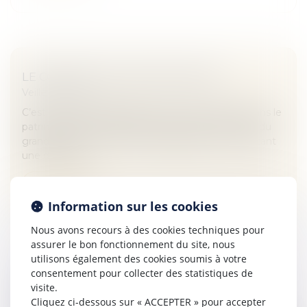
LE CONTRAT DE CAPITALISATION
Veille juridique
C’est un produit d’épargne qui a toute sa place dans le
patrimoine des Français, mais qui reste méconnu du
grand public. Le contrat de capitalisation est pourtant
une déclinaiso...
Lire la suite
Information sur les cookies
Nous avons recours à des cookies techniques pour
assurer le bon fonctionnement du site, nous
utilisons également des cookies soumis à votre
consentement pour collecter des statistiques de
PROFESSIONNELS DE L'IMMOBILIER : UN
visite.
Cliquez ci-dessous sur « ACCEPTER » pour accepter
AVIS DE VALEUR POURRAIT DÉSORMAIS