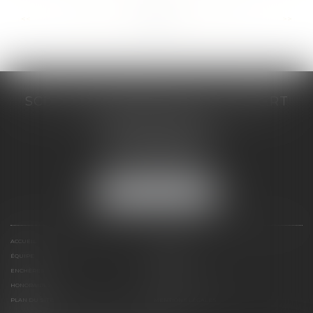
...
...
<<
<
148
149
150
151
152
153
154
>
>>
SCP COSTE DAUDÉ VALLET LAMBERT
230 Place Jacques Mirouze
Espace Pitot - Bât E
34000 MONTPELLIER
Tél :
04 67 04 89 89
Fax : 04 67 04 12 71
NOUS LOCALISER
ACCUEIL
CABINET
ÉQUIPE
COMPÉTENCES
ENCHÈRES
ACTUS
HONORAIRES
CONTACT
PLAN DU SITE
MENTIONS LÉGALES