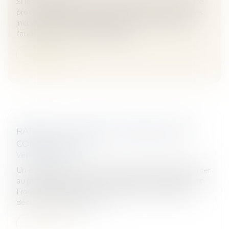
Si le développement de l’environnement numérique
procure de nombreux avantages, il génère aussi des
inconvénients et des risques, comme en atteste
l’augmentation des cyberattaqu...
Lire la suite
RAPPEL : IL N'Y A PAS DE MARIAGE SANS
CONSENTEMENT
Veille juridique
Un couple se marie à Las Vegas en 1985. Sans divorcer
au préalable, la femme se marie une nouvelle fois en
France en 1995 avec un autre homme. Son époux
découvre finalement l'ex...
Lire la suite