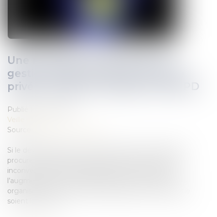
Une nouvelle norme ISO sur la
gestion de la protection de la vie
privée va aider au respect du RGPD
Publié le :
12/11/2019
Veille juridique
Source :
www.usine-digitale.fr
Si le développement de l’environnement numérique
procure de nombreux avantages, il génère aussi des
inconvénients et des risques, comme en atteste
l’augmentation des cyberattaques à l’encontre des
organisations tant privées que publiques et quelle que
soient leur taille...