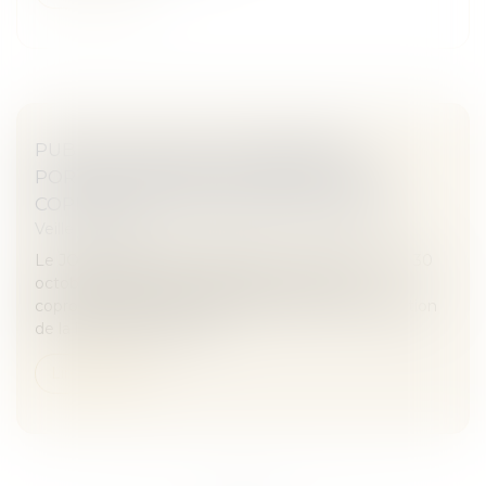
PUBLICATION DE L’ORDONNANCE
PORTANT RÉFORME DU DROIT DE LA
COPROPRIÉTÉ DES IMMEUBLES BÂTIS
Veille juridique
Le JO du jour publie l’ordonnance n° 2019-1101 du 30
octobre 2019 portant réforme du droit de la
copropriété des immeubles bâtis, prise en application
de la loi ELAN, qui suit 2...
Lire la suite