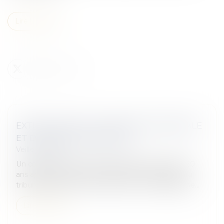
Lire la suite
EXTINCTION DE LA GARANTIE DÉCENNALE
ET DEMANDE D'EXPERTISE
Veille juridique
Un couple ayant constaté l’apparition de fissures 10
ans après la réception de leur maison demande au
tribunal d’ordonner une expertise… Est-elle légitime...
Lire la suite