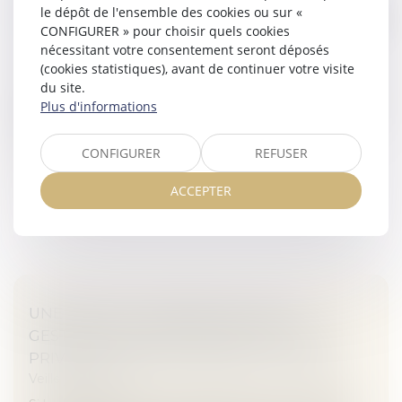
le dépôt de l'ensemble des cookies ou sur «
ENGAGER LA RESPONSABILITÉ DE SON
CONFIGURER » pour choisir quels cookies
AUTEUR
nécessitant votre consentement seront déposés
Veille juridique
(cookies statistiques), avant de continuer votre visite
Des changements se profilent sur la responsabilité des
du site.
professionnels de l'immobilier en matière d'évaluation.
Plus d'informations
Un avis de valeur pourrait engager le professionnel au
même niveau...
CONFIGURER
REFUSER
Lire la suite
ACCEPTER
UNE NOUVELLE NORME ISO SUR LA
GESTION DE LA PROTECTION DE LA VIE
PRIVÉE VA AIDER AU RESPECT DU RGPD
Veille juridique