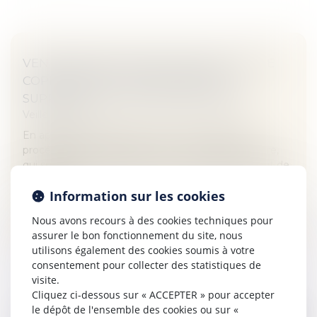
VENTE PAR ADJUDICATION D’UN LOT DE
COPROPRIÉTÉ : L’ADJUDICATAIRE
SUPPORTE LE COÛT DE L’ÉTAT DATÉ
Veille juridique
En application de l’article L 322-9 du Code des
procédures civiles d’exécution, c’est à l’adjudicataire,
qui supporte les frais de la vente, d’assumer le coût de
l’état daté...
Information sur les cookies
Lire la suite
Nous avons recours à des cookies techniques pour
assurer le bon fonctionnement du site, nous
utilisons également des cookies soumis à votre
consentement pour collecter des statistiques de
visite.
Cliquez ci-dessous sur « ACCEPTER » pour accepter
le dépôt de l'ensemble des cookies ou sur «
DROIT DU PRODUCTEUR DE