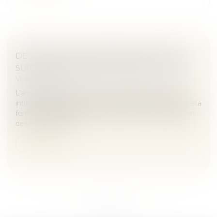
DES EFFETS DE LA RÉTROACTIVITÉ À LA
SUITE D’UNE ANNULATION D’EXCLUSION
Veille juridique
L’annulation de l’exclusion d’un étudiant en soins
infirmiers implique que ce dernier soit réintégré dans la
formation malgré un texte prévoyant la conservation
des notes en cas...
Lire la suite
...
...
<<
<
61
62
63
64
65
66
67
>
>>