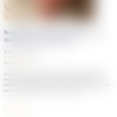
Nouveau livre blanc en ligne : Les
questions sur la retraite
Publié le :
08/07/2021
Veille juridique
Source :
www.efl.fr
Les débats tumultueux en 2019 à propos du projet de
réforme du système des retraites à coup de batailles de
chiffres ont rendu compte de la complexité du sujet. Mais
pas sûr qu’ils aient permis d’y voir plus clair...
Lire la suite