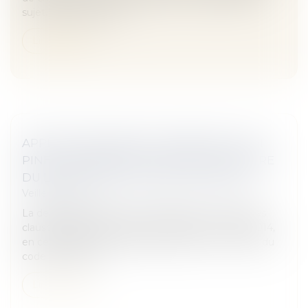
sujet. Mais pas sûr qu’...
Lire la suite
APPLICATION DANS LE TEMPS DE LA LOI
PINEL (CHARGES) ET FIXATION JUDICIAIRE
DU LOYER - BAIL | DALLOZ ACTUALITÉ
Veille juridique
La demande tendant à voir déclarer non écrites les
clauses du bail renouvelé à compter du 1er avril 2014,
en ce qu’elles sont contraires à l’article L. 145-40-2 du
code de comme...
Lire la suite