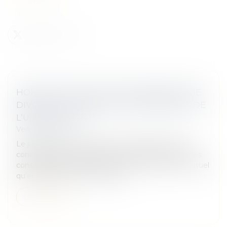
HOMOLOGATION D’UNE CONVENTION DE
DIVORCE : ATTENTION AU REVIREMENT DE
L’UN DES ÉPOUX
Veille juridique
Le juge ne peut prononcer l’homologation d’une
convention portant règlement de tout ou partie des
conséquences d’un divorce par consentement mutuel
qu’en présence de conclusions...
Lire la suite