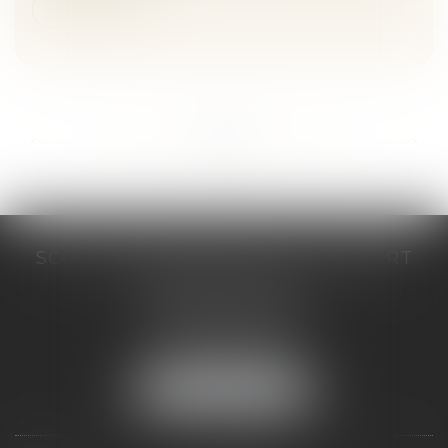
Lire la suite
...
...
<<
<
318
319
320
321
322
323
324
>
>>
SCP COSTE DAUDÉ VALLET LAMBERT
230 Place Jacques Mirouze
Espace Pitot - Bât E
34000 MONTPELLIER
Tél :
04 67 04 89 89
Fax : 04 67 04 12 71
NOUS LOCALISER