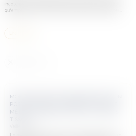
inapte par la médecine du travail, vous devez, en tant
qu'employeur, tout mettre en œuvre pour le reclasser...
Lire la suite
MON SALARIÉ EST DÉCLARÉ INAPTE À SON
POSTE : DOIS-JE LE FORMER À UN AUTRE
MÉTIER DIFFÉRENT DU SIEN ? - EDITIONS
TISSOT
Veille juridique
Le médecin du travail a conclu à l'inaptitude de votre