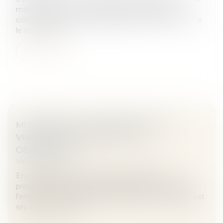
même saisi le conseil de discipline prévu par la
convention collective applicable dans l'entreprise et si
le salarié n'a pa...
Lire la suite
MITOYENNETÉ : CONNAISSEZ-VOUS
VRAIMENT L'ÉTENDUE DE VOS
OBLIGATIONS ?
Veille juridique
En cas de clôtures ou de murs mitoyens, les
propriétaires des fonds délimités doivent en assurer
l'entretien et les frais à parts égales.Votre propriété est
séparée de celle de...