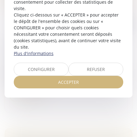
consentement pour collecter des statistiques de
visite.
Cliquez ci-dessous sur « ACCEPTER » pour accepter
le dépôt de l'ensemble des cookies ou sur «
CONFIGURER » pour choisir quels cookies
nécessitant votre consentement seront déposés
LOGEMENT : TOUT CE QUI CHANGE AU 1ER
(cookies statistiques), avant de continuer votre visite
du site.
JUILLET 2016
Plus d'informations
Veille juridique
Les aides au logement remaniéesAu 1er juillet 2016,
CONFIGURER
REFUSER
près de 80 000 foyers verront le montant de leurs
aides au logement revu à la baisse. La dégressivité des
ACCEPTER
APL, ALS et ALF ent...
Lire la suite