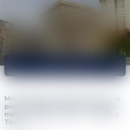
ACTUALITÉS
Mon salarié est déclaré inapte à son
poste : dois-je le former à un autre
métier différent du sien ? - Editions
Tissot