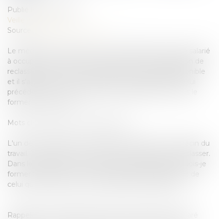
Publié le :
06/07/2016
Veille juridique
Source :
www.editions-tissot.fr
Le médecin du travail a conclu à l'inaptitude de votre salarié
à occuper son poste. Dans le cadre de votre obligation de
reclassement, vous avez identifié un seul poste disponible
et il s'agit d'un emploi complètement différent de celui
précédemment occupé par votre salarié. Devez-vous le
former à ce métier ?
Mots clés de l'article : Reclassement
L'un de mes salariés a été déclaré inapte par le médecin du
travail. Je dois donc tout mettre en œuvre pour le reclasser.
Dans le cadre de cette recherche de reclassement, dois-je
former le salarié à un métier complètement différent de
celui qu'il exerçait avant sa déclaration d'inaptitude ?
Rappelons tout d'abord que lorsqu'un salarié est déclaré