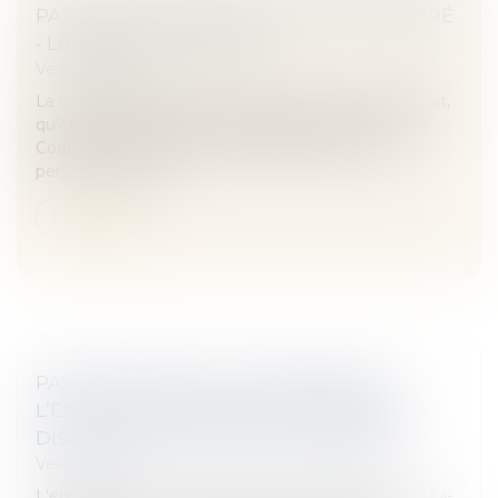
PAS DE TEST ADN DE FILIATION EN RÉFÉRÉ
- LA GAZETTE DU PALAIS
Veille juridique
La cour d’appel d'Aix-en-Provence retient, à bon droit,
qu'il résulte du cinquième alinéa de l'article 16-11 du
Code civil qu'une mesure d'identification d'une
personne par ses...
Lire la suite
PAS D’ENTORSE À LA CONVENTION SI
L’EMPLOYEUR A RÉUNI LE CONSEIL DE
DISCIPLINE COMPOSÉ PARITAIREMENT
Veille juridique
L'employeur ne méconnaît aucune obligation s'il a lui-