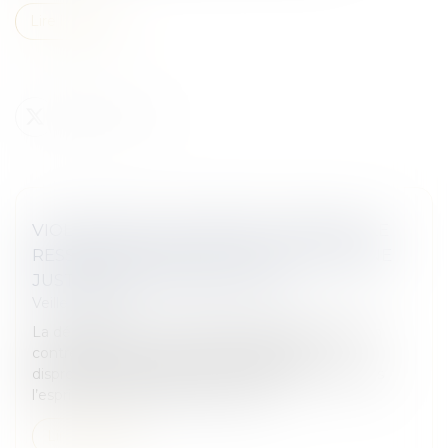
Lire la suite
VIOLATION DU CAHIER DES CHARGES : LE
RESSENTI NÉGATIF DU COLOTI VOISIN NE
JUSTIFIE PAS LA DÉMOLITION
Veille juridique
La démolition d’un immeuble collectif d’habitation
contrevenant au cahier des charges est
disproportionnée dès lors que l’immeuble est dans
l’esprit du lotissement, qu’il n’occa...
Lire la suite