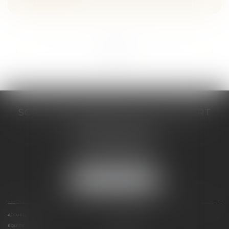
...
...
<<
<
5
6
7
8
9
10
11
>
>>
SCP COSTE DAUDÉ VALLET LAMBERT
230 Place Jacques Mirouze
Espace Pitot - Bât E
34000 MONTPELLIER
Tél :
04 67 04 89 89
Fax : 04 67 04 12 71
NOUS LOCALISER
ACCUEIL
CABINET
ÉQUIPE
COMPÉTENCES