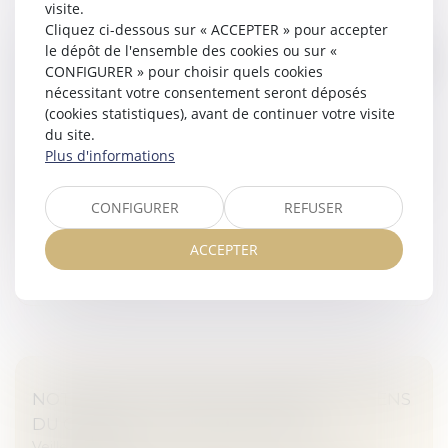
visite.
Cliquez ci-dessous sur « ACCEPTER » pour accepter
UNE AMENDE RECORD DE 405 MILLIONS
le dépôt de l'ensemble des cookies ou sur «
D'EUROS EST INFLIGÉE À INSTAGRAM POUR
CONFIGURER » pour choisir quels cookies
nécessitant votre consentement seront déposés
DES DONNÉES CONCERNANT DES ENFANTS
(cookies statistiques), avant de continuer votre visite
Veille juridique
du site.
Le propriétaire d’Instagram, Meta, a été condamné à
Plus d'informations
une amende record de 405 millions d’euros par la Data
Protection Commission (DPC) — l’équivalent de la
CONFIGURER
REFUSER
Commission nationale d...
ACCEPTER
Lire la suite
NOTION DE CONTRAT À DISTANCE AU SENS
DU CODE DE LA CONSOMMATION
Veille juridique