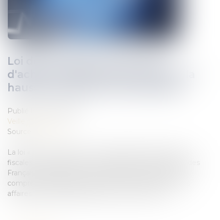
Loi de protection du pouvoir
d'achat : mesures pour contenir la
hausse des loyers commerciaux
Publié le :
14/09/2022
Veille juridique
Source :
www.efl.fr
La loi « pouvoir d’achat » comporte diverses mesures
fiscales et sociales visant à protéger le niveau de vie des
Français, compte tenu du contexte de l'inflation. Elle
comprend également plusieurs mesures en droit des
affaires, dont des dispositions visant à limiter la …