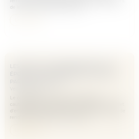
femmes et aux femmes seules prévoyait également
de lever l'anonymat des donneurs...
Lire la suite
LES EFFETS DU CONSENTEMENT D’UN
ÉPOUX AU CAUTIONNEMENT SOUSCRIT
PAR SON CONJOINT
Veille juridique
Le consentement donné par un époux au
cautionnement souscrit par son conjoint a pour effet
d’engager les biens communs du couple mais pas de
rendre cet époux partie au contrat d...
Lire la suite