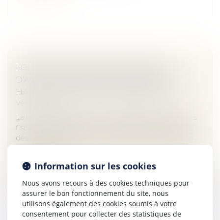
LOI DE PROTECTION DU POUVOIR
D'ACHAT : MESURES POUR CONTENIR LA
HAUSSE DES LOYERS COMMERCIAUX
Veille juridique
La loi « pouvoir d’achat » comporte diverses mesures
fiscales et sociales visant à protéger le niveau de vie
des Français, compte tenu du contexte de l'inflation.
Elle comprend...
Information sur les cookies
Lire la suite
Nous avons recours à des cookies techniques pour
assurer le bon fonctionnement du site, nous
utilisons également des cookies soumis à votre
consentement pour collecter des statistiques de