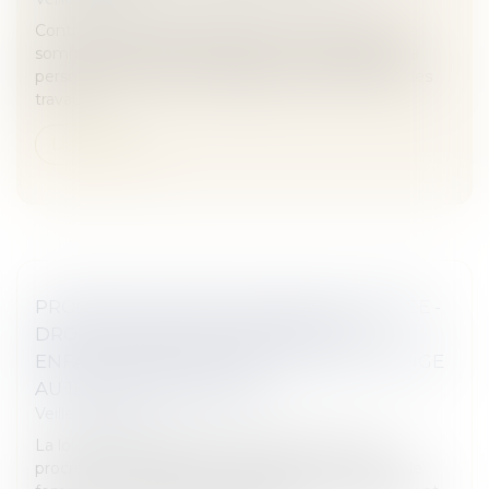
Contrats : Une justiciable assigne en restitution de
sommes indûment versées et en indemnisation la
personne qu’elle avait engagée pour procéder à des
travaux...
Lire la suite
PROCRÉATION MÉDICALEMENT ASSISTÉE -
DROIT D'ACCÈS AUX ORIGINES DES
ENFANTS NÉS D'UNE PMA : CE QUI CHANGE
AU 1ER SEPTEMBRE 2022
Veille juridique
La loi de bioéthique du 2 août 2021 ouvrant la
procréation médicalement assistée aux couples de