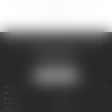
...
...
<<
<
216
217
218
219
220
221
222
>
>>
SCP COSTE DAUDÉ VALLET LAMBERT
230 Place Jacques Mirouze
Espace Pitot - Bât E
34000 MONTPELLIER
Tél :
04 67 04 89 89
Fax : 04 67 04 12 71
NOUS LOCALISER
ACCUEIL
CABINET
ÉQUIPE
COMPÉTENCES
ENCHÈRES
ACTUS
HONORAIRES
CONTACT