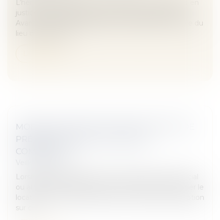
L’héritier, acceptant pur et simple, peut demander en
justice à être déchargé d’une dette successorale.
Avant le partage, la juridiction compétente est celle du
lieu d’ouverture...
Lire la suite
MODALITÉS D'APPLICATION DU DROIT DE
PRÉEMPTION D'UN LOCATAIRE
COMMERCIAL
Veille juridique
Lorsque le propriétaire d'un local à usage commercial
ou artisanal envisage de le vendre, il doit en informer le
locataire car celui-ci bénéficie d'un droit de préemption
sur ce...