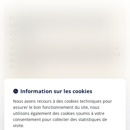
FISSURES DANS UNE CONSTRUCTION ET
CARACTÉRISATION DU DOL DU BUREAU
D’ÉTUDES
Veille juridique
Un promoteur fait édifier un groupe d’immeubles qu’il
vend par lots en l’état futur d’achèvement. Le syndicat
des copropriétaires autorise une société à effectuer
des travaux qu...
Lire la suite
Information sur les cookies
Nous avons recours à des cookies techniques pour
assurer le bon fonctionnement du site, nous
utilisons également des cookies soumis à votre
consentement pour collecter des statistiques de
DROIT D’AUTEUR : UNE RÉFORME
visite.
CONTROVERSÉE DE LA DIRECTIVE