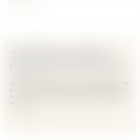
Lire la suite
RESPONSABILITÉ DE LA PUISSANCE
PUBLIQUE - EVALUATION DU PRÉJUDICE -
COUR ADMINISTRATIVE D'APPEL DE DOUAI
Veille juridique
Mme E...A...a demandé au tribunal administratif de Lille,
à titre principal, de condamner le centre hospitalier de
Seclin à lui verser la somme totale de 27 002,80 euros
en répa...
Lire la suite