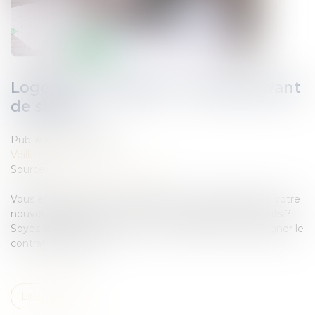
Logement étudiant : 5 conseils avant
de signer
Publié le :
05/09/2018
Veille juridique
Source :
www.economie.gouv.fr
Vous êtes étudiant et allez bientôt emménager dans votre
nouvel appartement ? Savez-vous quels sont vos droits ?
Soyez attentif et suivez tous nos conseils avant de signer le
contrat de location...
Lire la suite