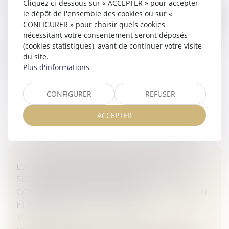
Cliquez ci-dessous sur « ACCEPTER » pour accepter
EUROPÉENNE - VIE-PUBLIQUE.FR
le dépôt de l'ensemble des cookies ou sur «
Veille juridique
CONFIGURER » pour choisir quels cookies
nécessitant votre consentement seront déposés
Le 5 juillet 2018, le Parlement européen s’est opposé à
(cookies statistiques), avant de continuer votre visite
l’ouverture de négociations avec le Conseil en vue
du site.
d’adopter la directive sur le droit d’auteur dans le
Plus d'informations
marché unique num...
Lire la suite
CONFIGURER
REFUSER
ACCEPTER
L’ACTION EN DÉCHARGE D’UNE DETTE
SUCCESSORALE RELÈVE DE LA
COMPÉTENCE DU JUGE DE LA SUCCESSION -
ÉDITIONS FRANCIS LEFEBVRE
Veille juridique