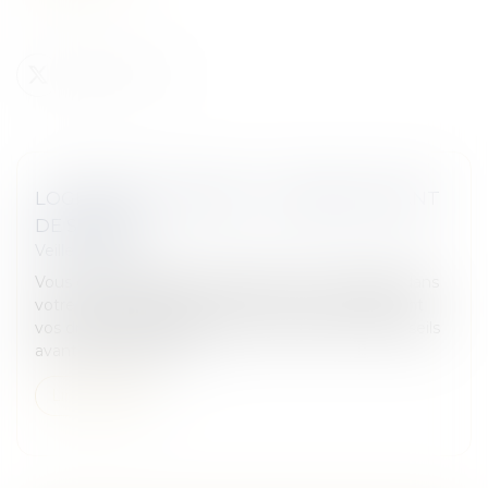
LOGEMENT ÉTUDIANT : 5 CONSEILS AVANT
DE SIGNER
Veille juridique
Vous êtes étudiant et allez bientôt emménager dans
votre nouvel appartement ? Savez-vous quels sont
vos droits ? Soyez attentif et suivez tous nos conseils
avant de signer le co...
Lire la suite