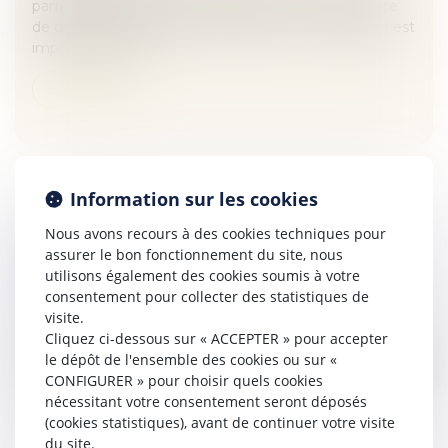
partir de la réception de l’immeuble. Or, en présence
de désordres de nature décennale, toute réception est
impossible. Cette...
Lire la suite
Information sur les cookies
Nous avons recours à des cookies techniques pour
ERREURS MÉDICALES: UN RECENSEMENT
assurer le bon fonctionnement du site, nous
DIFFICILE
utilisons également des cookies soumis à votre
Veille juridique
consentement pour collecter des statistiques de
Leur nombre est difficile à évaluer car elles ne sont pas
visite.
toujours imputables à un médecin mais peuvent
Cliquez ci-dessous sur « ACCEPTER » pour accepter
relever de la malchance. Dans son édition du 23
le dépôt de l'ensemble des cookies ou sur «
novembre, Le Parisien...
CONFIGURER » pour choisir quels cookies
nécessitant votre consentement seront déposés
Lire la suite
(cookies statistiques), avant de continuer votre visite
du site.