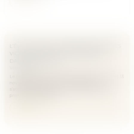
Lire la suite
L’ÉVOLUTION DE LA PRISE EN CHARGE DES
VICTIMES D’ACTES DE TERRORISME |
DALLOZ ACTUALITÉ
Veille juridique
Le terrorisme en France ne date pas des 7 janvier et 13
novembre 2015, mais tous les interlocuteurs
s’accordent à dire qu’il y a eu un après : celui d’une
prise en charge amélio...
Lire la suite