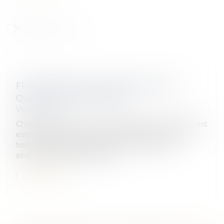
FRANCE/MONDE | ERREUR MÉDICALE :
QUELS SONT VOS DROITS ?
Veille juridique
Chaque année, le nombre total d’erreurs médicales est
estimé à 450 000. Les mauvais diagnostics ou les
traitements inadaptés peuvent provoquer des
séquelles graves et définitive...
Lire la suite