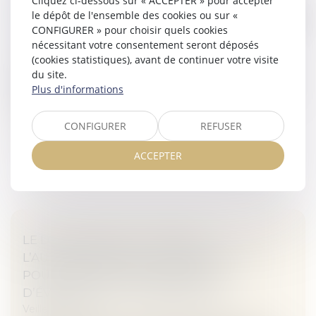
Cliquez ci-dessous sur « ACCEPTER » pour accepter
PARENTALE CROISÉE ET DISCRIMINATION |
le dépôt de l'ensemble des cookies ou sur «
LEXTENSO.FR
CONFIGURER » pour choisir quels cookies
Veille juridique
nécessitant votre consentement seront déposés
(cookies statistiques), avant de continuer votre visite
En octobre 1998, après avoir bénéficié d’une
du site.
procréation médicalement assistée en Belgique, l’une
Plus d'informations
des requérantes donna naissance à une fille El. En mai
2002, les deux requérant...
CONFIGURER
REFUSER
Lire la suite
ACCEPTER
LE LOCATAIRE DOIT OBTENIR
L’AUTORISATION DE LA COPROPRIÉTÉ
POUR INSTALLER SON CONDUIT
D’ÉVACUATION - LE PARTICULIER
Veille juridique