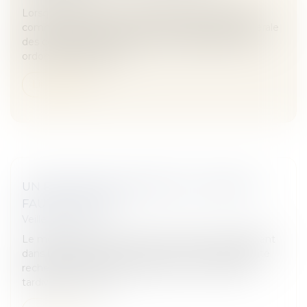
Lorsque des travaux sont réalisés dans les parties
communes sans autorisation de l’assemblée générale
des copropriétaires, la remise en état des lieux est
ordonnée par la justic...
Lire la suite
UN RETARD DE DIAGNOSTIC JUGÉ NON
FAUTIF - MACSF
Veille juridique
Le médecin traitant, premier interlocuteur du patient
dans le parcours de soins, peut voir sa responsabilité
recherchée lorsqu’une pathologie a été décelée
tardivement. On lui r...