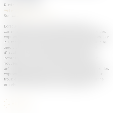
Publié le :
09/03/2018
Veille juridique
Source :
leparticulier.lefigaro.fr
Lorsque des travaux sont réalisés dans les parties
communes sans autorisation de l’assemblée générale des
copropriétaires, la remise en état des lieux est ordonnée par
la justice. Ainsi, le locataire exploitant un restaurant situé au
pied d’un doit obtenir l’accord de la copropriété avant
d’installer son conduit d'évacuation des fumées. Le
locataire d’un commerce de restaurant a fait poser un
nouveau conduit d’évacuation des fumées sans avoir
préalablement obtenu l’accord de l’assemblée générale des
copropriétaires. Estimant que ces travaux constituent un
trouble manifestement illicite, son propriétaire l’a assigné
en référé afin d’obtenir la remise en état des lieux...
Lire la suite