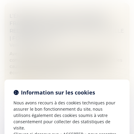
L’ÉMERGENCE D’UN « MITTELSTAND »
FRANÇAIS NE POURRA SE FAIRE SANS
REDÉFINIR LA PROPRIÉTÉ INTELLECTUELLE
| FORBES FRANCE
Veille juridique
Avec une situation où la France affiche un déficit
commercial face à l’excédent de l’Allemagne, dont les
causes se trouveraient, selon plusieurs études
économiques, dans les cap...
Lire la suite
Information sur les cookies
Nous avons recours à des cookies techniques pour
assurer le bon fonctionnement du site, nous
utilisons également des cookies soumis à votre
consentement pour collecter des statistiques de
visite.
(JUR) DÉLÉGATION D’AUTORITÉ