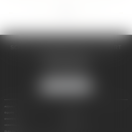
...
...
<<
<
241
242
243
244
245
246
247
>
>>
SCP COSTE DAUDÉ VALLET LAMBERT
230 Place Jacques Mirouze
Espace Pitot - Bât E
34000 MONTPELLIER
Tél :
04 67 04 89 89
Fax : 04 67 04 12 71
NOUS LOCALISER
ACCUEIL
CABINET
ÉQUIPE
COMPÉTENCES
ENCHÈRES
ACTUS
HONORAIRES
CONTACT
PLAN DU SITE
MENTIONS LÉGALES