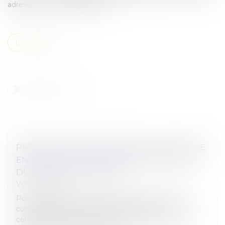
adressée à votre propriétaire.
Lire la suite
PRESTATION COMPENSATOIRE : NON-PRISE
EN COMPTE DE L’OCCUPATION GRATUITE
DU DOMICILE CONJUGAL
Veille juridique
Pour apprécier le droit d’un époux à une prestation
compensatoire, le juge ne peut prendre en
considération l’avantage constitué par la jouissance