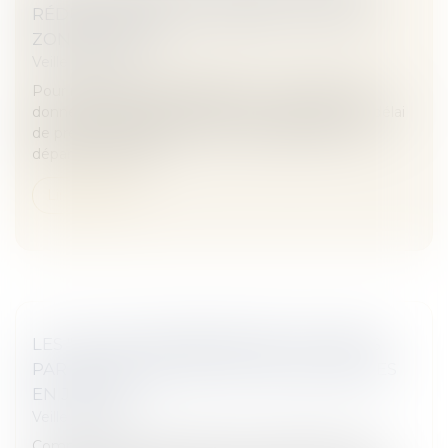
RÉDUIT POUR UN LOGEMENT SITUÉ EN
ZONE TENDUE
Veille juridique
Pour résilier son bail d’habitation, un locataire doit
donner congé dans les formes en respectant un délai
de préavis variable selon les circonstances de son
départ. Fixé en pri...
Lire la suite
LES "QUESTIONS/RÉPONSES" DIFFUSÉES
PAR LA CNIL PEUVENT ÊTRE CONTESTÉES
EN JUSTICE
Veille juridique
Compte tenu de leur effet sur les administrés, les