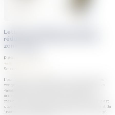
Lettre de résiliation avec préavis
réduit pour un logement situé en
zone tendue
Publié le :
08/06/2022
Veille juridique
Source :
edito.seloger.com
Pour résilier son bail d’habitation, un locataire doit donner
congé dans les formes en respectant un délai de préavis
variable selon les circonstances de son départ. Fixé en
principe à trois mois dans le cas d’une location non
meublée, ce délai est ramené à un mois si le logement est
situé en zone tendue. Afin d’en bénéficier, il vous revient de
justifier ce motif de préavis réduit dans la lettre de congé