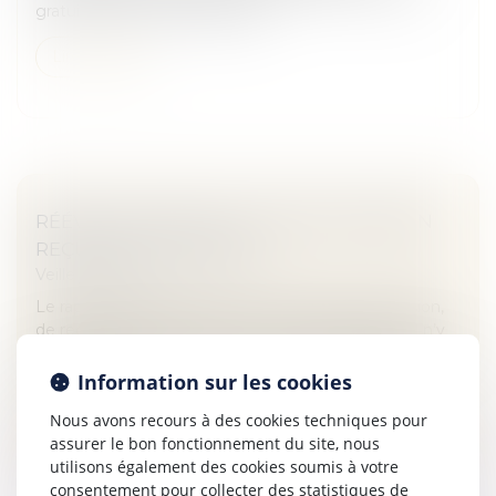
gratuite du domicile conjugal...
Lire la suite
RÉÉVALUATION DE LA VALEUR D'UN BIEN
REÇU PAR SUCCESSION
Veille juridique
Le rapport civil permet, au moment de la succession,
de reconstituer le patrimoine tel qu’il aurait été s’il n’y
avait eu les donations. Quid en cas de changement de
destination...
Information sur les cookies
Nous avons recours à des cookies techniques pour
Lire la suite
assurer le bon fonctionnement du site, nous
utilisons également des cookies soumis à votre
consentement pour collecter des statistiques de