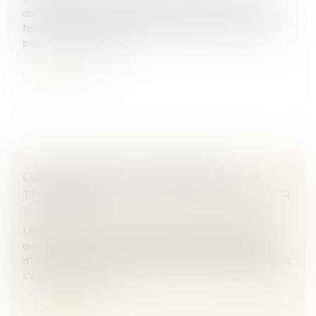
documents "Questions/réponses" de la Cnil peuvent
faire l'objet d'un recours en annulation pour excès de
pouvoir. Dans une déc...
Lire la suite
CONSÉQUENCES DE L’ABSENCE DE
TRANSCRIPTION D’UN DIVORCE ÉTRANGER
Veille juridique
Un notaire pourra tenir compte d'un jugement de
divorce prononcé à l'étranger n'ayant pas fait l'objet
d'une mention en marge de l'acte de mariage français,
s'il estime que cett...
Lire la suite