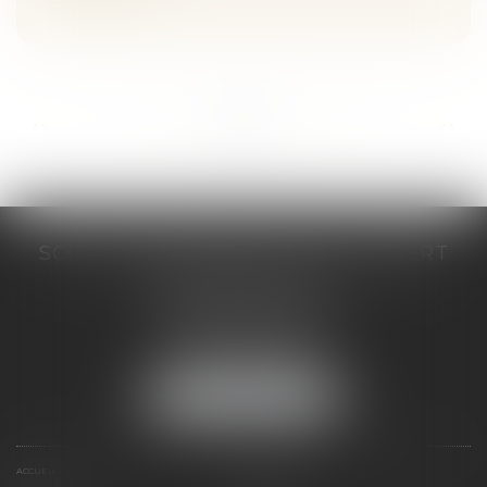
...
...
<<
<
17
18
19
20
21
22
23
>
>>
SCP COSTE DAUDÉ VALLET LAMBERT
230 Place Jacques Mirouze
Espace Pitot - Bât E
34000 MONTPELLIER
Tél :
04 67 04 89 89
Fax : 04 67 04 12 71
NOUS LOCALISER
ACCUEIL
CABINET