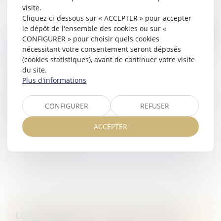
visite.
Cliquez ci-dessous sur « ACCEPTER » pour accepter
le dépôt de l'ensemble des cookies ou sur «
CONFIGURER » pour choisir quels cookies
EXPROPRIATION : UNE PARCELLE SITUÉE EN
nécessitant votre consentement seront déposés
ZONE À CONSTRUCTIBILITÉ LIMITÉE N’EST
(cookies statistiques), avant de continuer votre visite
PAS UN TERRAIN À BÂTIR
du site.
Veille juridique
Plus d'informations
Ne peuvent être qualifiées de terrains à bâtir au sens
du Code de l’expropriation les parcelles situées dans un
CONFIGURER
REFUSER
secteur se caractérisant par l’inconstructibilité de la
zone en l...
ACCEPTER
Lire la suite
LETTRE DE RÉSILIATION AVEC PRÉAVIS