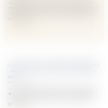
Souvent décrié, l’achat d’un droit de séjour dans une
résidence de vacances cache bien des pièges. Aussi la
vigilance reste de mise pour qu’il ne devienne pas un
boulet financie...
Lire la suite
COPROPRIÉTÉ ET ASSEMBLÉES GÉNÉRALES
: DÉROGATIONS JUSQU’AU 30 SEPTEMBRE
2021
Veille juridique
La loi n° 2021-689 du 31 mai 2021 relative à la gestion
de la sortie de crise sanitaire (JO du 1er juin) prolonge
les dispositions permettant la tenue d’assemblées
générales de...