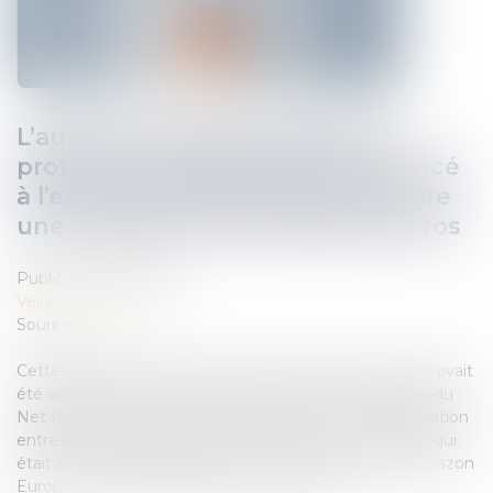
L’autorité luxembourgeoise de
protection des données a prononcé
à l’encontre d’Amazon Europe Core
une amende de 746 millions d’euros
Publié le :
24/08/2021
Veille juridique
Source :
www.cnil.fr
Cette décision a pour origine une plainte collective qui avait
été adressée à la CNIL par l’association La Quadrature du
Net (LQDN). En application des procédures de coopération
entre autorités instaurées par le RGPD, c’est la CNPD qui
était compétente pour traiter ce dossier, la société Amazon
Europe Core étant établie sur son territoire...