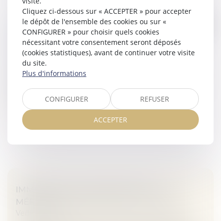
visite.
Cliquez ci-dessous sur « ACCEPTER » pour accepter
le dépôt de l'ensemble des cookies ou sur «
CE QU'IL FAUT SAVOIR SUR LE RACHAT DE
CONFIGURER » pour choisir quels cookies
SOULTE D'UN BIEN IMMOBILIER EN CAS DE
nécessitant votre consentement seront déposés
DIVORCE
(cookies statistiques), avant de continuer votre visite
Veille juridique
du site.
Plus d'informations
En cas de succession ou de séparation, il est possible
de procéder à un rachat de soulte pour devenir seul
propriétaire d’un bien immobilier...
CONFIGURER
REFUSER
Lire la suite
ACCEPTER
IMMOBILIER À TEMPS PARTAGÉ : LA
MÉFIANCE S'IMPOSE AVANT DE SIGNER
Veille juridique