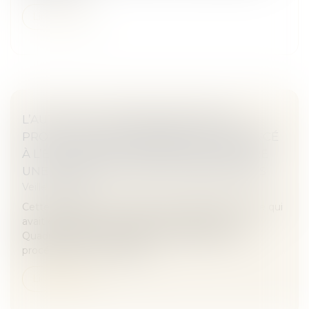
Lire la suite
L’AUTORITÉ LUXEMBOURGEOISE DE
PROTECTION DES DONNÉES A PRONONCÉ
À L’ENCONTRE D’AMAZON EUROPE CORE
UNE AMENDE DE 746 MILLIONS D’EUROS
Veille juridique
Cette décision a pour origine une plainte collective qui
avait été adressée à la CNIL par l’association La
Quadrature du Net (LQDN). En application des
procédures de coopération...
Lire la suite