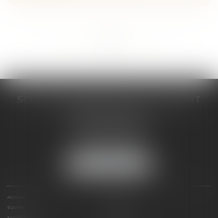
...
...
<<
<
56
57
58
59
60
61
62
>
>>
SCP COSTE DAUDÉ VALLET LAMBERT
230 Place Jacques Mirouze
Espace Pitot - Bât E
34000 MONTPELLIER
Tél :
04 67 04 89 89
Fax : 04 67 04 12 71
NOUS LOCALISER
ACCUEIL
CABINET
ÉQUIPE
COMPÉTENCES
ENCHÈRES
ACTUS