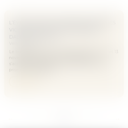
L’ÉVOLUTION DE LA PRISE EN CHARGE DES
VICTIMES D’ACTES DE TERRORISME |
DALLOZ ACTUALITÉ
Veille juridique
Le terrorisme en France ne date pas des 7 janvier et 13
novembre 2015, mais tous les interlocuteurs
s’accordent à dire qu’il y a eu un après : celui d’une
prise en charge amélio...
Lire la suite
...
...
<<
<
241
242
243
244
245
246
247
>
>>