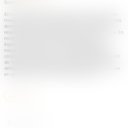
Source :
www.lextenso.fr
En octobre 1998, après avoir bénéficié d’une procréation
médicalement assistée en Belgique, l’une des requérantes
donna naissance à une fille El. En mai 2002, les deux
requérantes, de nationalité française, conclurent un pacs. En
novembre 2003, la seconde requérante, qui avait
également bénéficié d’une PMA en Belgique, donna
naissance à un garçon Es. En juin 2006, elles saisirent
conjointement le juge d’une demande d’exercice conjoint
de l’autorité parentale sur les enfants par le biais d’une
délégation d’autorité parentale croisée qui leur fut refusée
en appel et leur pourvoi en cassation fut rejeté...
Lire la suite