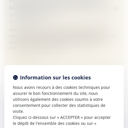
FRANÇAIS NE POURRA SE FAIRE SANS
REDÉFINIR LA PROPRIÉTÉ INTELLECTUELLE
| FORBES FRANCE
Veille juridique
Avec une situation où la France affiche un déficit
commercial face à l’excédent de l’Allemagne, dont les
causes se trouveraient, selon plusieurs études
économiques, dans les cap...
Lire la suite
Information sur les cookies
Nous avons recours à des cookies techniques pour
assurer le bon fonctionnement du site, nous
utilisons également des cookies soumis à votre
(JUR) DÉLÉGATION D’AUTORITÉ
consentement pour collecter des statistiques de
PARENTALE CROISÉE ET DISCRIMINATION |
visite.
LEXTENSO.FR
Cliquez ci-dessous sur « ACCEPTER » pour accepter
Veille juridique
le dépôt de l'ensemble des cookies ou sur «