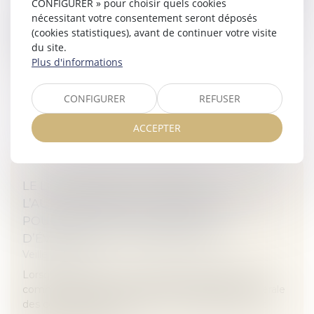
CONFIGURER » pour choisir quels cookies
En octobre 1998, après avoir bénéficié d’une
nécessitant votre consentement seront déposés
procréation médicalement assistée en Belgique, l’une
(cookies statistiques), avant de continuer votre visite
des requérantes donna naissance à une fille El. En mai
du site.
2002, les deux requérant...
Plus d'informations
Lire la suite
CONFIGURER
REFUSER
ACCEPTER
LE LOCATAIRE DOIT OBTENIR
L’AUTORISATION DE LA COPROPRIÉTÉ
POUR INSTALLER SON CONDUIT
D’ÉVACUATION - LE PARTICULIER
Veille juridique
Lorsque des travaux sont réalisés dans les parties
communes sans autorisation de l’assemblée générale
des copropriétaires, la remise en état des lieux est