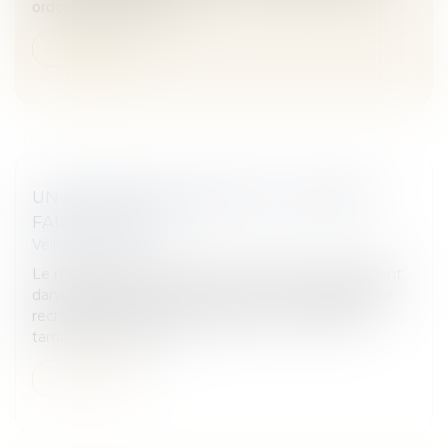
ordonnée par la justic...
Lire la suite
UN RETARD DE DIAGNOSTIC JUGÉ NON
FAUTIF - MACSF
Veille juridique
Le médecin traitant, premier interlocuteur du patient
dans le parcours de soins, peut voir sa responsabilité
recherchée lorsqu’une pathologie a été décelée
tardivement. On lui r...
Lire la suite