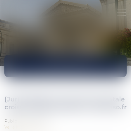
ACTUALITÉS
(Jur) Délégation d’autorité parentale
croisée et discrimination | Lextenso.fr
Publié le :
09/03/2018
Veille juridique