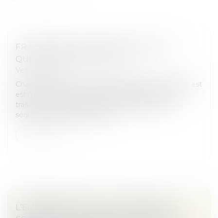
FRANCE/MONDE | ERREUR MÉDICALE :
QUELS SONT VOS DROITS ?
Veille juridique
Chaque année, le nombre total d’erreurs médicales est
estimé à 450 000. Les mauvais diagnostics ou les
traitements inadaptés peuvent provoquer des
séquelles graves et définitive...
Lire la suite
L’ÉMERGENCE D’UN « MITTELSTAND »