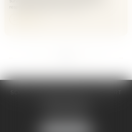
survenue de l’infection nosocomiale engage la
responsabilité de plein droit du cent...
Lire la suite
...
...
<<
<
219
220
221
222
223
224
225
>
>>
SCP COSTE DAUDÉ VALLET LAMBERT
230 Place Jacques Mirouze
Espace Pitot - Bât E
34000 MONTPELLIER
Tél :
04 67 04 89 89
Fax : 04 67 04 12 71
NOUS LOCALISER