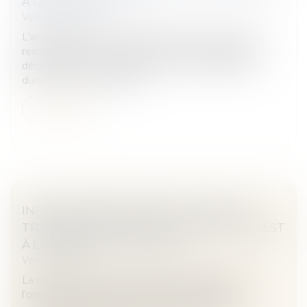
À QUOI SERT-ELLE ?
Veille juridique
L’assurance décennale, aussi appelée assurance de
responsabilité civile décennale ou encore garantie
décennale, a pour objectif de couvrir pendant une
durée de dix ans la répara...
Lire la suite
INFECTION NOSOCOMIALE, CAUSE DU
TRAITEMENT DONT LA MISE EN ŒUVRE EST
À L’ORIGINE DU PRÉJUDICE
Veille juridique
La mise en œuvre du traitement antibiotique à
l’origine des troubles rendue nécessaire par la