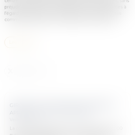
centre chirurgical tenu d’en réparer les conséquences, sans
préjudice des actions en garantie pouvant être exercées à
l’égard des praticiens et de l’hôpital en raison des fautes
commises dans la prise en charge de cette infection...
Lire la suite
GIRONDE. UNE COMMUNE CONDAMNÉE
APRÈS LA MORT D’UN MOTARD
Veille juridique
La commune de Biganos a été condamnée à 30 000
euros d’amende après la mort d’un motard en juin