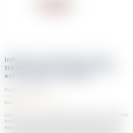
Infection nosocomiale, cause du
traitement dont la mise en œuvre
est à l’origine du préjudice
Publié le :
01/08/2018
Veille juridique
Source :
www.dalloz-actualite.fr
La mise en œuvre du traitement antibiotique à l’origine des
troubles rendue nécessaire par la survenue de l’infection
nosocomiale engage la responsabilité de plein droit du