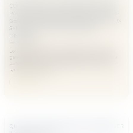
COPROPRIÉTÉ : DEUX BÂTIMENTS RELIÉS
PAR UN GARAGE COMMUN PEUVENT ÊTRE
GÉRÉS DE MANIÈRE AUTONOME, PAR DEUX
SYNDICATS DE COPROPRIÉTAIRES
DISTINCTS
Veille juridique
Lorsque des bâtiments sont reliés entre eux par un
garage commun, ils ne perdent pas pour autant leur
caractère distinct. La copropriété peut donc créer un
syndicat secondaire p...
Lire la suite
QU'EST-CE QU'UNE GARANTIE DÉCENNALE ?