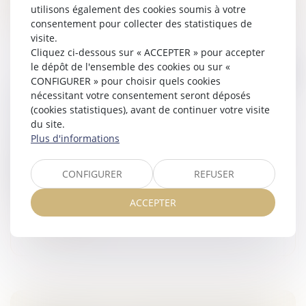
utilisons également des cookies soumis à votre
consentement pour collecter des statistiques de
visite.
Cliquez ci-dessous sur « ACCEPTER » pour accepter
le dépôt de l'ensemble des cookies ou sur «
CONFIGURER » pour choisir quels cookies
CONDUITE SANS ASSURANCE : L'ÉTAT S'Y
nécessitant votre consentement seront déposés
(cookies statistiques), avant de continuer votre visite
ATTAQUE ENFIN !
du site.
Veille juridique
Plus d'informations
Un décret vient de paraître au Journal officiel du 24
juillet 2018 pour encadrer la création du fichier des
CONFIGURER
REFUSER
véhicules assurés, le FVA. Les forces de l’ordre
pourront grâce à lui...
ACCEPTER
Lire la suite